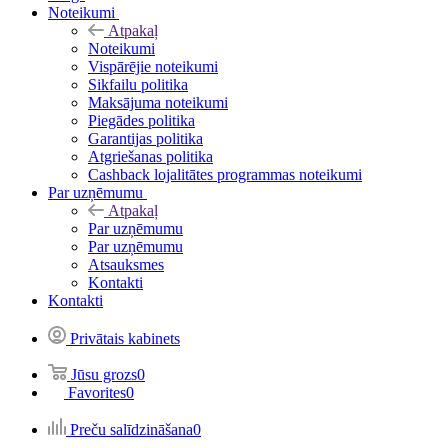
Noteikumi
Atpakaļ
Noteikumi
Vispārējie noteikumi
Sikfailu politika
Maksājuma noteikumi
Piegādes politika
Garantijas politika
Atgriešanas politika
Cashback lojalitātes programmas noteikumi
Par uzņēmumu
Atpakaļ
Par uzņēmumu
Par uzņēmumu
Atsauksmes
Kontakti
Kontakti
Privātais kabinets
Jūsu grozs
0
Favorites
0
Preču salīdzināšana
0