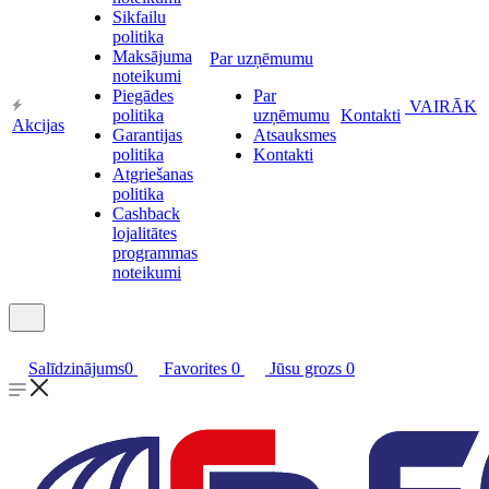
Sikfailu
politika
Maksājuma
Par uzņēmumu
noteikumi
Piegādes
Par
VAIRĀK
politika
uzņēmumu
Kontakti
Akcijas
Garantijas
Atsauksmes
politika
Kontakti
Atgriešanas
politika
Cashback
lojalitātes
programmas
noteikumi
Salīdzinājums
0
Favorites
0
Jūsu grozs
0