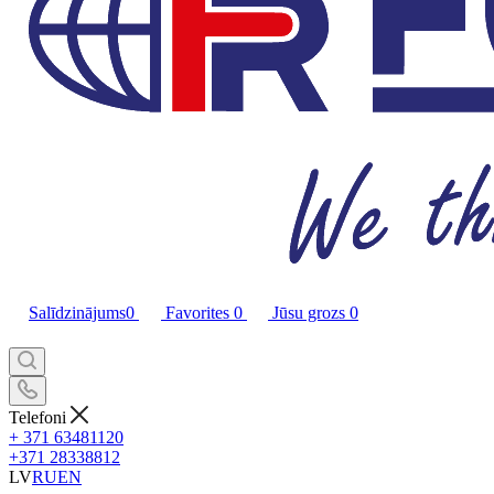
Salīdzinājums
0
Favorites
0
Jūsu grozs
0
Telefoni
+ 371 63481120
+371 28338812
LV
RU
EN