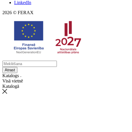
LinkedIn
2026 © FERAX
Atrast
Katalogs
Visā vietnē
Katalogā