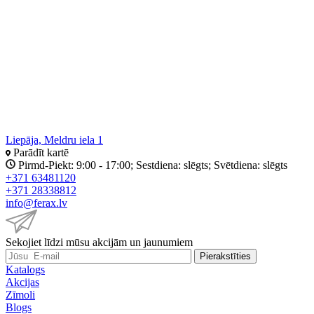
Liepāja, Meldru iela 1
Parādīt kartē
Pirmd-Piekt: 9:00 - 17:00; Sestdiena: slēgts; Svētdiena: slēgts
+371 63481120
+371 28338812
info@ferax.lv
Sekojiet līdzi mūsu akcijām un jaunumiem
Pierakstīties
Katalogs
Akcijas
Zīmoli
Blogs