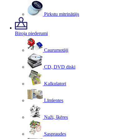
Pirkstu mitrinātājs
Biroja piederumi
Caurumotāji
CD, DVD diski
Kalkulatori
Līmlentes
Naži, šķēres
Saspraudes