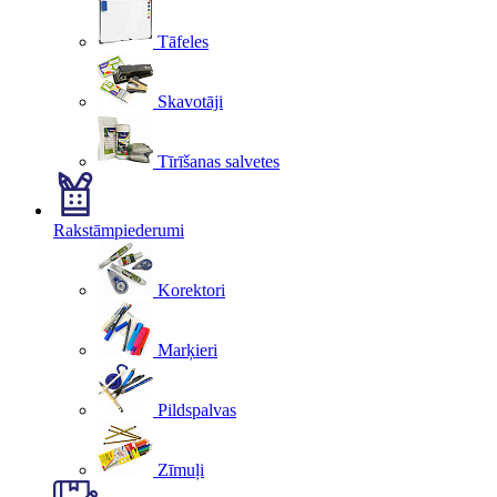
Tāfeles
Skavotāji
Tīrīšanas salvetes
Rakstāmpiederumi
Korektori
Marķieri
Pildspalvas
Zīmuļi