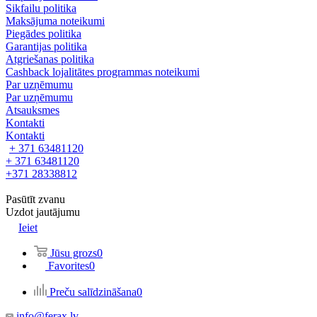
Sikfailu politika
Maksājuma noteikumi
Piegādes politika
Garantijas politika
Atgriešanas politika
Cashback lojalitātes programmas noteikumi
Par uzņēmumu
Par uzņēmumu
Atsauksmes
Kontakti
Kontakti
+ 371 63481120
+ 371 63481120
+371 28338812
Pasūtīt zvanu
Uzdot jautājumu
Ieiet
Jūsu grozs
0
Favorites
0
Preču salīdzināšana
0
info@ferax.lv