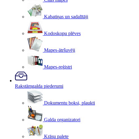
Kabatiņas un sadalītāji
Kodoskopu plēves
Mapes-ātršuvēji
Mapes-reģistri
Rakstāmgalda piederumi
Dokumentu boksi, plaukti
Galda organizatori
Krāsu palete