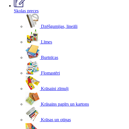
Skolas preces
Dzēšgumijas, lineāli
Līmes
Burtnīcas
Flomastēri
Krāsaini zīmuļi
Krāsains papīrs un kartons
Krāsas un otiņas