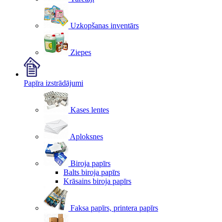
Uzkopšanas inventārs
Ziepes
Papīra izstrādājumi
Kases lentes
Aploksnes
Biroja papīrs
Balts biroja papīrs
Krāsains biroja papīrs
Faksa papīrs, printera papīrs