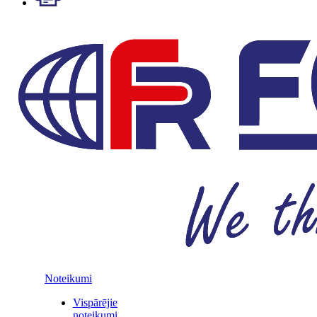
Noteikumi
Vispārējie
noteikumi