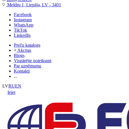
Meldru 1, Liepāja, LV - 3401
Facebook
Instagram
WhatsApp
TikTok
LinkedIn
Preču katalogs
Akcijas
Blogs
Vispārējie noteikumi
Par uzņēmumu
Kontakti
...
LV
RU
EN
Ieiet