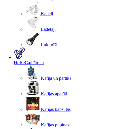
Kabeļi
Lādētāji
Lukturīši
HoReCa/Pārtika
Kafija un pārtika
Kafijas aparāti
Kafijas kapsulas
Kafijas pupiņas