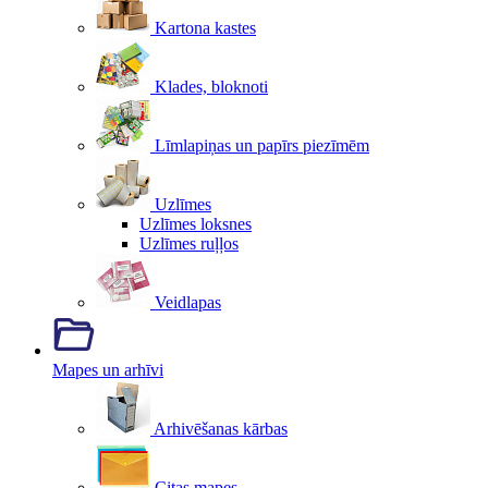
Kartona kastes
Klades, bloknoti
Līmlapiņas un papīrs piezīmēm
Uzlīmes
Uzlīmes loksnes
Uzlīmes ruļļos
Veidlapas
Mapes un arhīvi
Arhivēšanas kārbas
Citas mapes