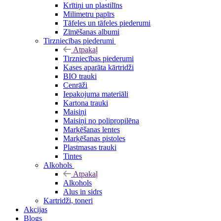
Krītiņi un plastilīns
Milimetru papīrs
Tāfeles un tāfeles piederumi
Zīmēšanas albumi
Tirzniecības piederumi
Atpakaļ
Tirzniecības piederumi
Kases aparāta kārtridži
BIO trauki
Cenrāži
Iepakojuma materiāli
Kartona trauki
Maisiņi
Maisiņi no polipropilēna
Marķēšanas lentes
Marķēšanas pistoles
Plastmasas trauki
Tintes
Alkohols
Atpakaļ
Alkohols
Alus in sidrs
Kartridži, toneri
Akcijas
Blogs