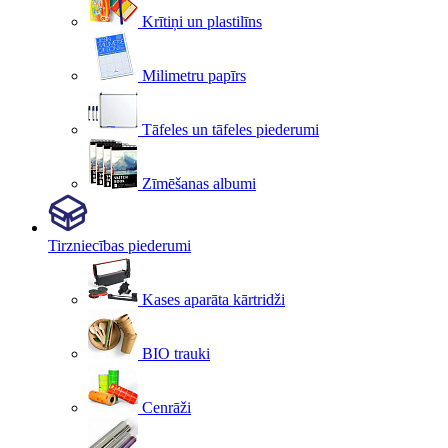
Krītiņi un plastilīns
Milimetru papīrs
Tāfeles un tāfeles piederumi
Zīmēšanas albumi
Tirzniecības piederumi
Kases aparāta kārtridži
BIO trauki
Cenrāži