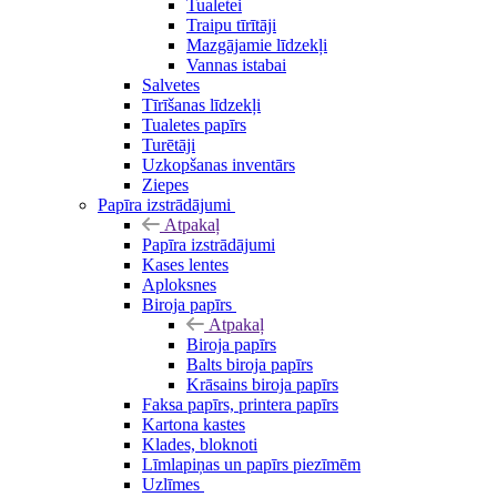
Tualetei
Traipu tīrītāji
Mazgājamie līdzekļi
Vannas istabai
Salvetes
Tīrīšanas līdzekļi
Tualetes papīrs
Turētāji
Uzkopšanas inventārs
Ziepes
Papīra izstrādājumi
Atpakaļ
Papīra izstrādājumi
Kases lentes
Aploksnes
Biroja papīrs
Atpakaļ
Biroja papīrs
Balts biroja papīrs
Krāsains biroja papīrs
Faksa papīrs, printera papīrs
Kartona kastes
Klades, bloknoti
Līmlapiņas un papīrs piezīmēm
Uzlīmes