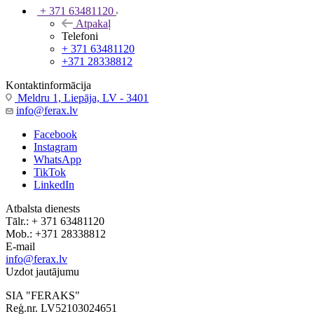
+ 371 63481120
Atpakaļ
Telefoni
+ 371 63481120
+371 28338812
Kontaktinformācija
Meldru 1, Liepāja, LV - 3401
info@ferax.lv
Facebook
Instagram
WhatsApp
TikTok
LinkedIn
Atbalsta dienests
Tālr.: + 371 63481120
Mob.: +371 28338812
E-mail
info@ferax.lv
Uzdot jautājumu
SIA "FERAKS"
Reģ.nr. LV52103024651