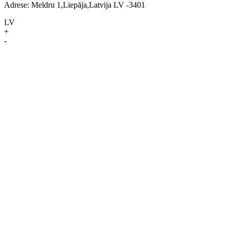
Adrese: Meldru 1,Liepāja,Latvija LV -3401
LV
+
-