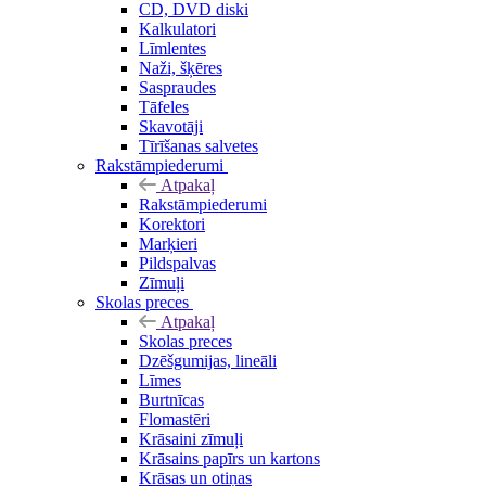
CD, DVD diski
Kalkulatori
Līmlentes
Naži, šķēres
Saspraudes
Tāfeles
Skavotāji
Tīrīšanas salvetes
Rakstāmpiederumi
Atpakaļ
Rakstāmpiederumi
Korektori
Marķieri
Pildspalvas
Zīmuļi
Skolas preces
Atpakaļ
Skolas preces
Dzēšgumijas, lineāli
Līmes
Burtnīcas
Flomastēri
Krāsaini zīmuļi
Krāsains papīrs un kartons
Krāsas un otiņas