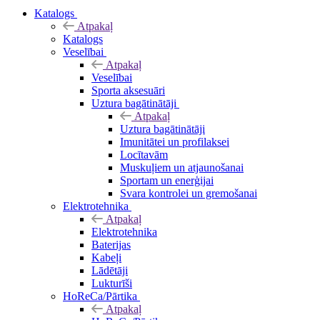
Katalogs
Atpakaļ
Katalogs
Veselībai
Atpakaļ
Veselībai
Sporta aksesuāri
Uztura bagātinātāji
Atpakaļ
Uztura bagātinātāji
Imunitātei un profilaksei
Locītavām
Muskuļiem un atjaunošanai
Sportam un enerģijai
Svara kontrolei un gremošanai
Elektrotehnika
Atpakaļ
Elektrotehnika
Baterijas
Kabeļi
Lādētāji
Lukturīši
HoReCa/Pārtika
Atpakaļ