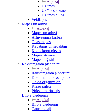
Atpakaļ
Uzlīmes
Uzlīmes loksnes
Uzlīmes ruļļos
Veidlapas
Mapes un arhīvi
Atpakaļ
Mapes un arhīvi
Arhivēšanas kārbas
Citas mapes
Kabatiņas un sadalītāji
Kodoskopu plēves
Mapes-ātršuvēji
Mapes-reģistri
Rakstāmgalda piederumi
Atpakaļ
Rakstāmgalda piederumi
Dokumentu boksi, plaukti
Galda organizatori
Krāsu palete
Pirkstu mitrinātājs
Biroja piederumi
Atpakaļ
Biroja piederumi
Caurumotāji