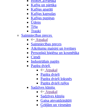
HoReCa/Pārtika
Kafija un pārtika
Kafijas aparāti
Kafijas kapsulas
Kafijas pupiņas
Ūdens
Tēja
Trauki
Saimniecības preces
Atpakaļ
Saimniecības preces
Atkritumu maisiņi un tvertnes
Personīgā higiēna un kosmētika
Cimdi
Industriālais papīrs
Papīra dvieļi
Atpakaļ
Papīra dvieļi
Papīra dvieļi loksnēs
Papīra dvieļi ruļļos
Sadzīves ķīmija
Atpakaļ
Sadzīves ķīmija
Gaisa atsvaidzinātāji
Grīdām un virsmām