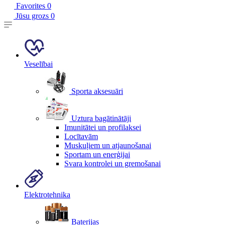
Favorites
0
Jūsu grozs
0
Veselībai
Sporta aksesuāri
Uztura bagātinātāji
Imunitātei un profilaksei
Locītavām
Muskuļiem un atjaunošanai
Sportam un enerģijai
Svara kontrolei un gremošanai
Elektrotehnika
Baterijas