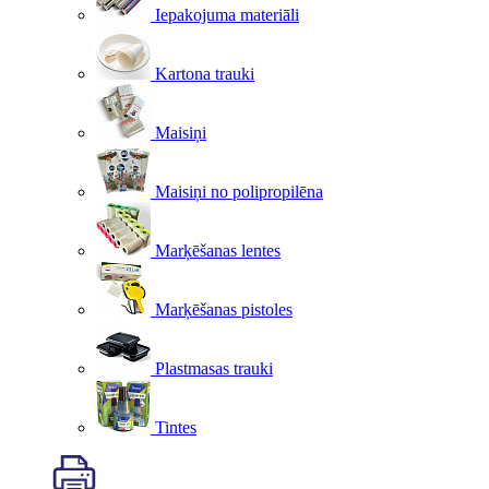
Iepakojuma materiāli
Kartona trauki
Maisiņi
Maisiņi no polipropilēna
Marķēšanas lentes
Marķēšanas pistoles
Plastmasas trauki
Tintes