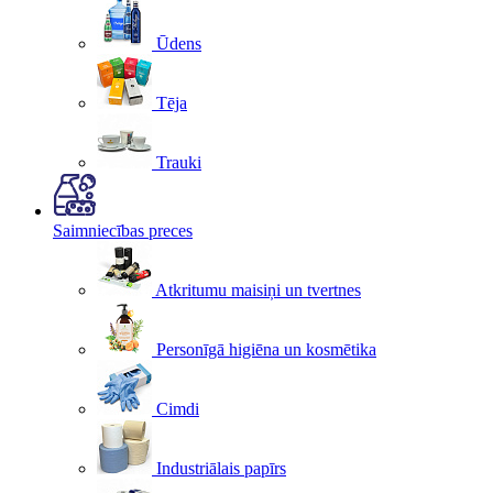
Ūdens
Tēja
Trauki
Saimniecības preces
Atkritumu maisiņi un tvertnes
Personīgā higiēna un kosmētika
Cimdi
Industriālais papīrs