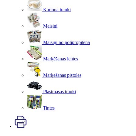
Kartona trauki
Maisiņi
Maisiņi no polipropilēna
Marķēšanas lentes
Marķēšanas pistoles
Plastmasas trauki
Tintes