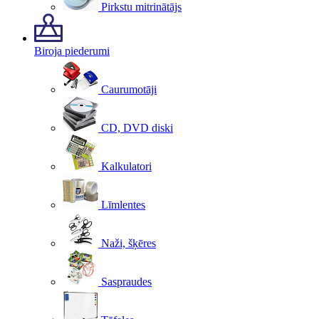
Pirkstu mitrinātājs
Biroja piederumi
Caurumotāji
CD, DVD diski
Kalkulatori
Līmlentes
Naži, šķēres
Saspraudes