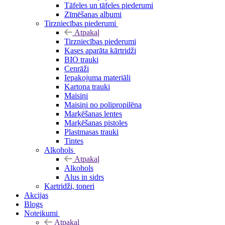
Tāfeles un tāfeles piederumi
Zīmēšanas albumi
Tirzniecības piederumi
Atpakaļ
Tirzniecības piederumi
Kases aparāta kārtridži
BIO trauki
Cenrāži
Iepakojuma materiāli
Kartona trauki
Maisiņi
Maisiņi no polipropilēna
Marķēšanas lentes
Marķēšanas pistoles
Plastmasas trauki
Tintes
Alkohols
Atpakaļ
Alkohols
Alus in sidrs
Kartridži, toneri
Akcijas
Blogs
Noteikumi
Atpakaļ