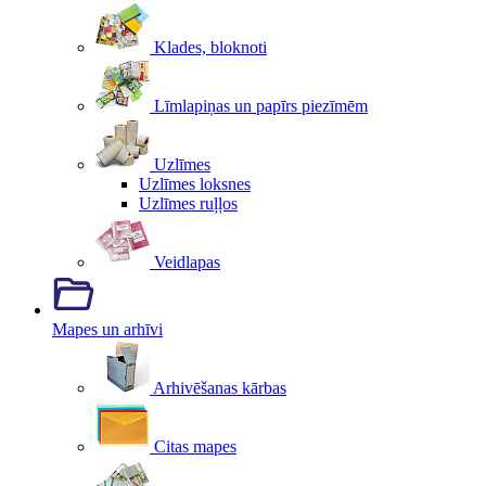
Klades, bloknoti
Līmlapiņas un papīrs piezīmēm
Uzlīmes
Uzlīmes loksnes
Uzlīmes ruļļos
Veidlapas
Mapes un arhīvi
Arhivēšanas kārbas
Citas mapes