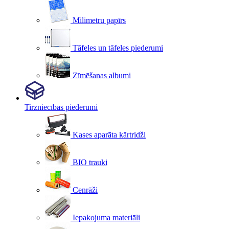
Milimetru papīrs
Tāfeles un tāfeles piederumi
Zīmēšanas albumi
Tirzniecības piederumi
Kases aparāta kārtridži
BIO trauki
Cenrāži
Iepakojuma materiāli