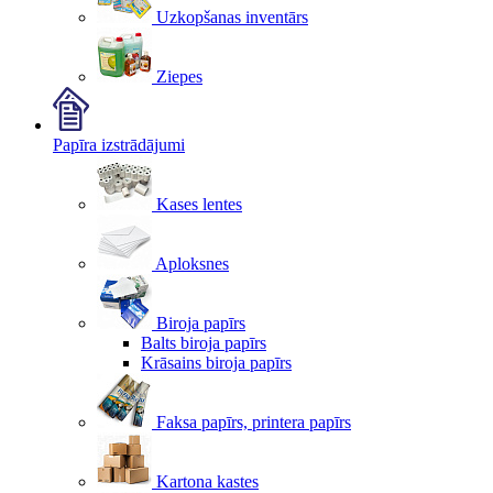
Uzkopšanas inventārs
Ziepes
Papīra izstrādājumi
Kases lentes
Aploksnes
Biroja papīrs
Balts biroja papīrs
Krāsains biroja papīrs
Faksa papīrs, printera papīrs
Kartona kastes