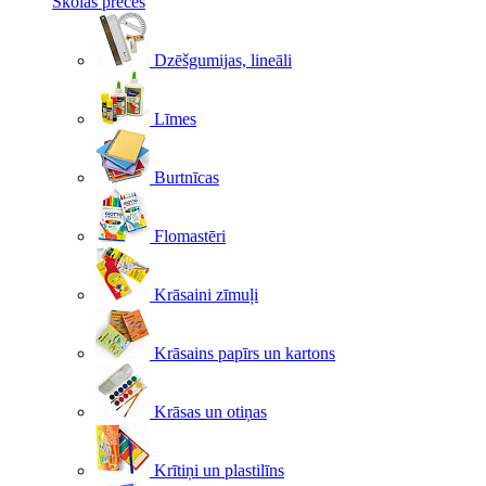
Skolas preces
Dzēšgumijas, lineāli
Līmes
Burtnīcas
Flomastēri
Krāsaini zīmuļi
Krāsains papīrs un kartons
Krāsas un otiņas
Krītiņi un plastilīns