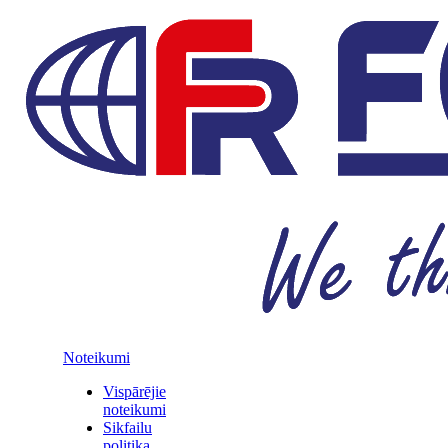
Noteikumi
Vispārējie
noteikumi
Sikfailu
politika