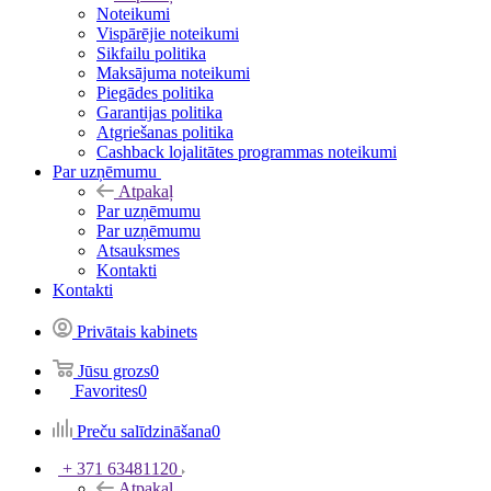
Noteikumi
Vispārējie noteikumi
Sikfailu politika
Maksājuma noteikumi
Piegādes politika
Garantijas politika
Atgriešanas politika
Cashback lojalitātes programmas noteikumi
Par uzņēmumu
Atpakaļ
Par uzņēmumu
Par uzņēmumu
Atsauksmes
Kontakti
Kontakti
Privātais kabinets
Jūsu grozs
0
Favorites
0
Preču salīdzināšana
0
+ 371 63481120
Atpakaļ