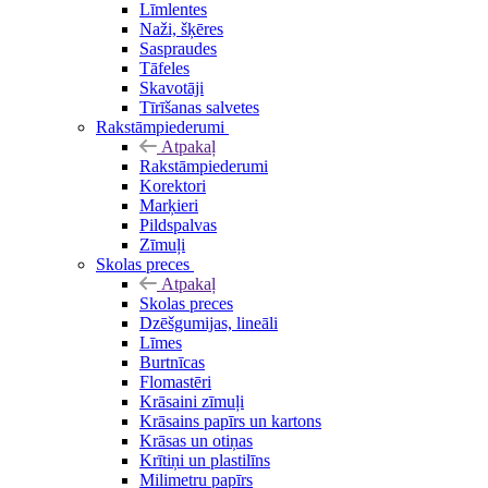
Līmlentes
Naži, šķēres
Saspraudes
Tāfeles
Skavotāji
Tīrīšanas salvetes
Rakstāmpiederumi
Atpakaļ
Rakstāmpiederumi
Korektori
Marķieri
Pildspalvas
Zīmuļi
Skolas preces
Atpakaļ
Skolas preces
Dzēšgumijas, lineāli
Līmes
Burtnīcas
Flomastēri
Krāsaini zīmuļi
Krāsains papīrs un kartons
Krāsas un otiņas
Krītiņi un plastilīns
Milimetru papīrs