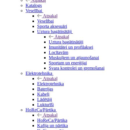
Atpakaļ
Katalogs
Veselībai
Atpakaļ
Veselībai
Sporta aksesuāri
Uztura bagātinātāji
Atpakaļ
Uztura bagātinātāji
Imunitātei un profilaksei
Locītavām
Muskuļiem un atjaunošanai
Sportam un enerģijai
Svara kontrolei un gremošanai
Elektrotehnika
Atpakaļ
Elektrotehnika
Baterijas
Kabeļi
Lādētāji
Lukturīši
HoReCa/Pārtika
Atpakaļ
HoReCa/Pārtika
Kafija un pārtika