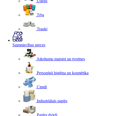
Ūdens
Tēja
Trauki
Saimniecības preces
Atkritumu maisiņi un tvertnes
Personīgā higiēna un kosmētika
Cimdi
Industriālais papīrs
Papīra dvieļi