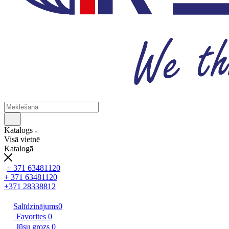
Katalogs
Visā vietnē
Katalogā
+ 371 63481120
+ 371 63481120
+371 28338812
Salīdzinājums
0
Favorites
0
Jūsu grozs
0