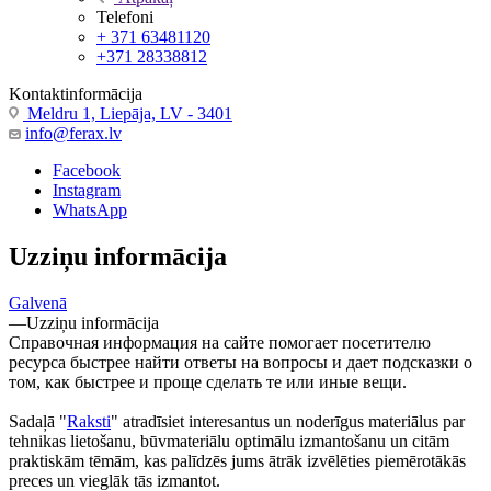
Telefoni
+ 371 63481120
+371 28338812
Kontaktinformācija
Meldru 1, Liepāja, LV - 3401
info@ferax.lv
Facebook
Instagram
WhatsApp
Uzziņu informācija
Galvenā
—
Uzziņu informācija
Справочная информация на сайте помогает посетителю
ресурса быстрее найти ответы на вопросы и дает подсказки о
том, как быстрее и проще сделать те или иные вещи.
Sadaļā "
Raksti
" atradīsiet interesantus un noderīgus materiālus par
tehnikas lietošanu, būvmateriālu optimālu izmantošanu un citām
praktiskām tēmām, kas palīdzēs jums ātrāk izvēlēties piemērotākās
preces un vieglāk tās izmantot.