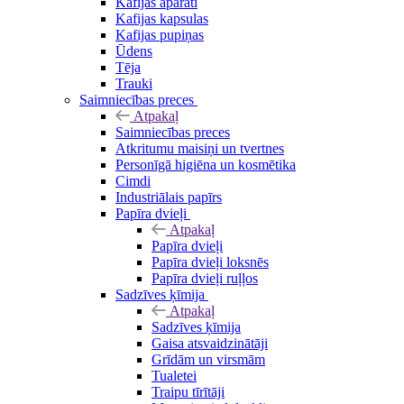
Kafijas aparāti
Kafijas kapsulas
Kafijas pupiņas
Ūdens
Tēja
Trauki
Saimniecības preces
Atpakaļ
Saimniecības preces
Atkritumu maisiņi un tvertnes
Personīgā higiēna un kosmētika
Cimdi
Industriālais papīrs
Papīra dvieļi
Atpakaļ
Papīra dvieļi
Papīra dvieļi loksnēs
Papīra dvieļi ruļļos
Sadzīves ķīmija
Atpakaļ
Sadzīves ķīmija
Gaisa atsvaidzinātāji
Grīdām un virsmām
Tualetei
Traipu tīrītāji