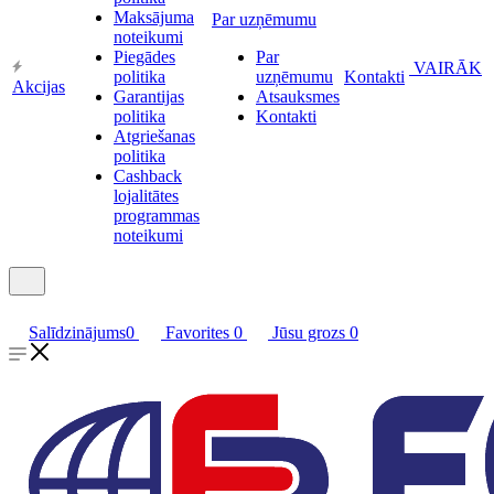
Maksājuma
Par uzņēmumu
noteikumi
Piegādes
Par
VAIRĀK
politika
uzņēmumu
Kontakti
Akcijas
Garantijas
Atsauksmes
politika
Kontakti
Atgriešanas
politika
Cashback
lojalitātes
programmas
noteikumi
Salīdzinājums
0
Favorites
0
Jūsu grozs
0