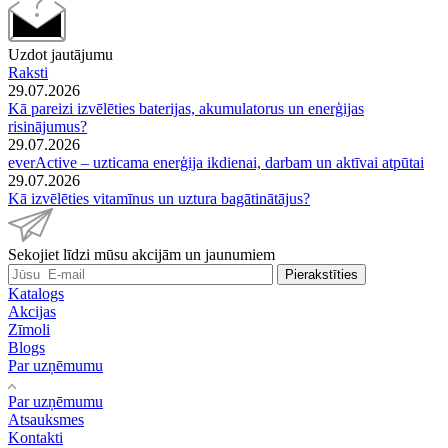
Uzdot jautājumu
Raksti
29.07.2026
Kā pareizi izvēlēties baterijas, akumulatorus un enerģijas
risinājumus?
29.07.2026
everActive – uzticama enerģija ikdienai, darbam un aktīvai atpūtai
29.07.2026
Kā izvēlēties vitamīnus un uztura bagātinātājus?
Sekojiet līdzi mūsu akcijām un jaunumiem
Pierakstīties
Katalogs
Akcijas
Zīmoli
Blogs
Par uzņēmumu
Par uzņēmumu
Atsauksmes
Kontakti