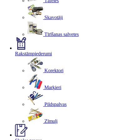
Tāfeles
Skavotāji
Tīrīšanas salvetes
Rakstāmpiederumi
Korektori
Marķieri
Pildspalvas
Zīmuļi