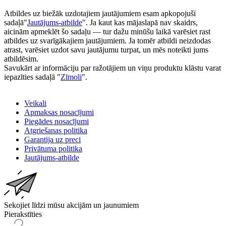
Atbildes uz biežāk uzdotajiem jautājumiem esam apkopojuši
sadaļā"
Jautājums-atbilde
". Ja kaut kas mājaslapā nav skaidrs,
aicinām apmeklēt šo sadaļu — tur dažu minūšu laikā varēsiet rast
atbildes uz svarīgākajiem jautājumiem. Ja tomēr atbildi neizdodas
atrast, varēsiet uzdot savu jautājumu turpat, un mēs noteikti jums
atbildēsim.
Savukārt ar informāciju par ražotājiem un viņu produktu klāstu varat
iepazīties sadaļā "
Zīmoli
".
Veikali
Apmaksas nosacījumi
Piegādes nosacījumi
Atgriešanas politika
Garantija uz preci
Privātuma politika
Jautājums-atbilde
Sekojiet līdzi mūsu akcijām un jaunumiem
Pierakstīties