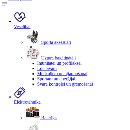
Veselībai
Sporta aksesuāri
Uztura bagātinātāji
Imunitātei un profilaksei
Locītavām
Muskuļiem un atjaunošanai
Sportam un enerģijai
Svara kontrolei un gremošanai
Elektrotehnika
Baterijas