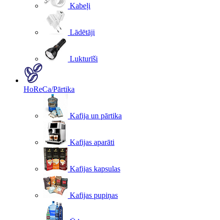
Kabeļi
Lādētāji
Lukturīši
HoReCa/Pārtika
Kafija un pārtika
Kafijas aparāti
Kafijas kapsulas
Kafijas pupiņas