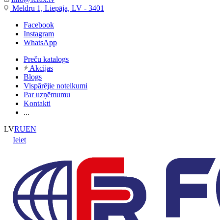
Meldru 1, Liepāja, LV - 3401
Facebook
Instagram
WhatsApp
Preču katalogs
Akcijas
Blogs
Vispārējie noteikumi
Par uzņēmumu
Kontakti
...
LV
RU
EN
Ieiet