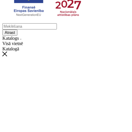
Atrast
Katalogs
Visā vietnē
Katalogā