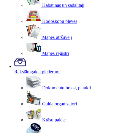
Kabatiņas un sadalītāji
Kodoskopu plēves
Mapes-ātršuvēji
Mapes-reģistri
Rakstāmgalda piederumi
Dokumentu boksi, plaukti
Galda organizatori
Krāsu palete