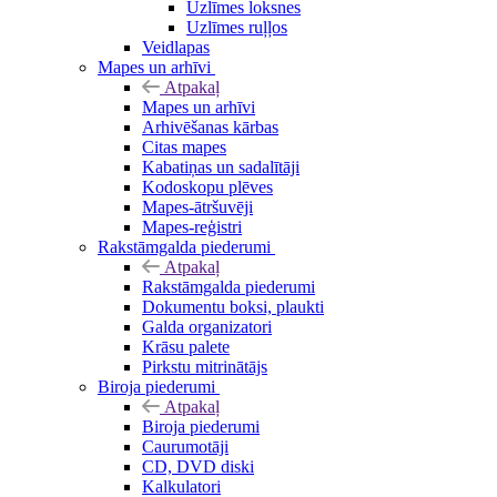
Uzlīmes loksnes
Uzlīmes ruļļos
Veidlapas
Mapes un arhīvi
Atpakaļ
Mapes un arhīvi
Arhivēšanas kārbas
Citas mapes
Kabatiņas un sadalītāji
Kodoskopu plēves
Mapes-ātršuvēji
Mapes-reģistri
Rakstāmgalda piederumi
Atpakaļ
Rakstāmgalda piederumi
Dokumentu boksi, plaukti
Galda organizatori
Krāsu palete
Pirkstu mitrinātājs
Biroja piederumi
Atpakaļ
Biroja piederumi
Caurumotāji
CD, DVD diski
Kalkulatori