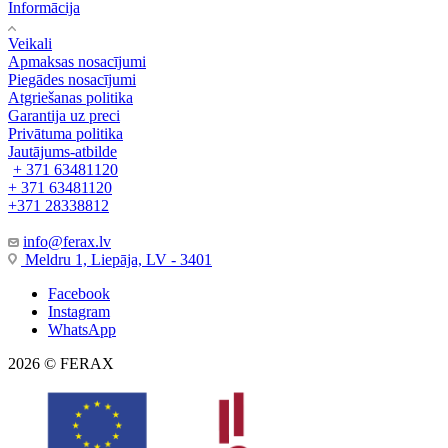
Informācija
Veikali
Apmaksas nosacījumi
Piegādes nosacījumi
Atgriešanas politika
Garantija uz preci
Privātuma politika
Jautājums-atbilde
+ 371 63481120
+ 371 63481120
+371 28338812
info@ferax.lv
Meldru 1, Liepāja, LV - 3401
Facebook
Instagram
WhatsApp
2026 © FERAX