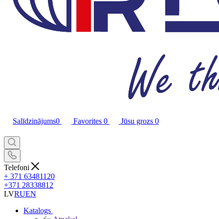
Salīdzinājums
0
Favorites
0
Jūsu grozs
0
Telefoni
+ 371 63481120
+371 28338812
LV
RU
EN
Katalogs