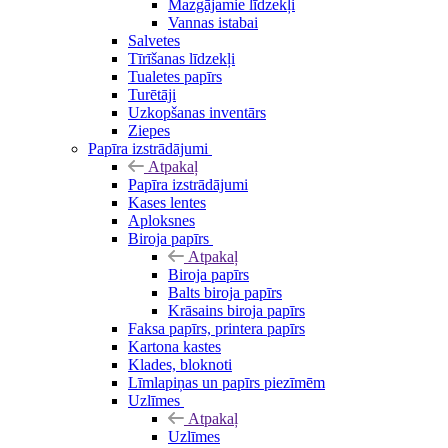
Mazgājamie līdzekļi
Vannas istabai
Salvetes
Tīrīšanas līdzekļi
Tualetes papīrs
Turētāji
Uzkopšanas inventārs
Ziepes
Papīra izstrādājumi
Atpakaļ
Papīra izstrādājumi
Kases lentes
Aploksnes
Biroja papīrs
Atpakaļ
Biroja papīrs
Balts biroja papīrs
Krāsains biroja papīrs
Faksa papīrs, printera papīrs
Kartona kastes
Klades, bloknoti
Līmlapiņas un papīrs piezīmēm
Uzlīmes
Atpakaļ
Uzlīmes