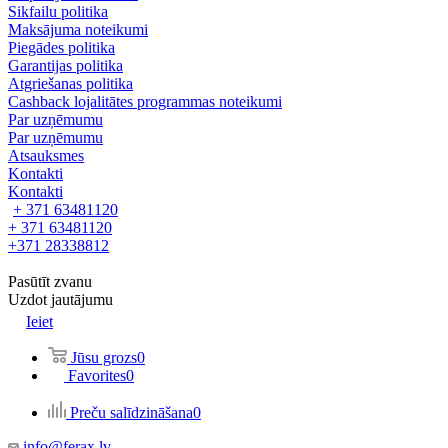
Sikfailu politika
Maksājuma noteikumi
Piegādes politika
Garantijas politika
Atgriešanas politika
Cashback lojalitātes programmas noteikumi
Par uzņēmumu
Par uzņēmumu
Atsauksmes
Kontakti
Kontakti
+ 371 63481120
+ 371 63481120
+371 28338812
Pasūtīt zvanu
Uzdot jautājumu
Ieiet
Jūsu grozs
0
Favorites
0
Preču salīdzināšana
0
info@ferax.lv