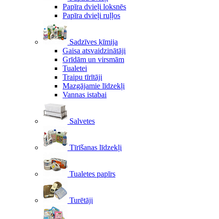
Papīra dvieļi loksnēs
Papīra dvieļi ruļļos
Sadzīves ķīmija
Gaisa atsvaidzinātāji
Grīdām un virsmām
Tualetei
Traipu tīrītāji
Mazgājamie līdzekļi
Vannas istabai
Salvetes
Tīrīšanas līdzekļi
Tualetes papīrs
Turētāji