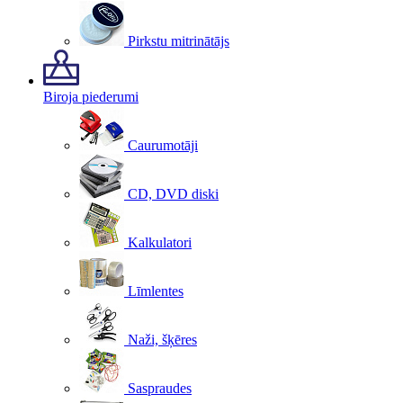
Pirkstu mitrinātājs
Biroja piederumi
Caurumotāji
CD, DVD diski
Kalkulatori
Līmlentes
Naži, šķēres
Saspraudes