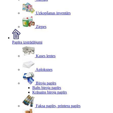
Uzkopšanas inventārs
Ziepes
Papīra izstrādājumi
Kases lentes
Aploksnes
Biroja papīrs
Balts biroja papīrs
Krāsains biroja papīrs
Faksa papīrs, printera papīrs