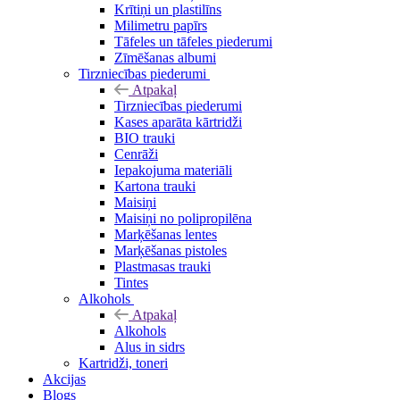
Krītiņi un plastilīns
Milimetru papīrs
Tāfeles un tāfeles piederumi
Zīmēšanas albumi
Tirzniecības piederumi
Atpakaļ
Tirzniecības piederumi
Kases aparāta kārtridži
BIO trauki
Cenrāži
Iepakojuma materiāli
Kartona trauki
Maisiņi
Maisiņi no polipropilēna
Marķēšanas lentes
Marķēšanas pistoles
Plastmasas trauki
Tintes
Alkohols
Atpakaļ
Alkohols
Alus in sidrs
Kartridži, toneri
Akcijas
Blogs