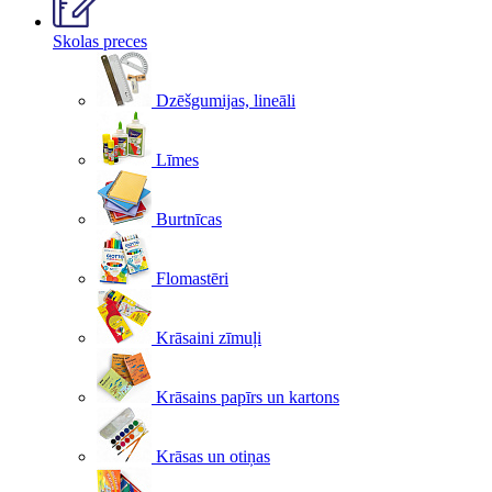
Skolas preces
Dzēšgumijas, lineāli
Līmes
Burtnīcas
Flomastēri
Krāsaini zīmuļi
Krāsains papīrs un kartons
Krāsas un otiņas