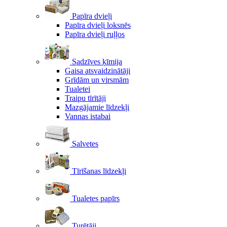
Papīra dvieļi
Papīra dvieļi loksnēs
Papīra dvieļi ruļļos
Sadzīves ķīmija
Gaisa atsvaidzinātāji
Grīdām un virsmām
Tualetei
Traipu tīrītāji
Mazgājamie līdzekļi
Vannas istabai
Salvetes
Tīrīšanas līdzekļi
Tualetes papīrs
Turētāji