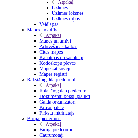
Atpakaļ
Uzlīmes
Uzlīmes loksnes
Uzlīmes ruļļos
Veidlapas
Mapes un arhīvi
Atpakaļ
Mapes un arhīvi
Arhivēšanas kārbas
Citas mapes
Kabatiņas un sadalītāji
Kodoskopu plēves
Mapes-ātršuvēji
Mapes-reģistri
Rakstāmgalda piederumi
Atpakaļ
Rakstāmgalda piederumi
Dokumentu boksi, plaukti
Galda organizatori
Krāsu palete
Pirkstu mitrinātājs
Biroja piederumi
Atpakaļ
Biroja piederumi
Caurumotāji