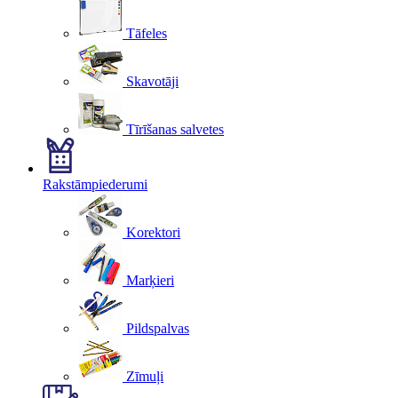
Tāfeles
Skavotāji
Tīrīšanas salvetes
Rakstāmpiederumi
Korektori
Marķieri
Pildspalvas
Zīmuļi