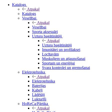
Katalogs
Atpakaļ
Katalogs
Veselībai
Atpakaļ
Veselībai
Sporta aksesuāri
Uztura bagātinātāji
Atpakaļ
Uztura bagātinātāji
Imunitātei un profilaksei
Locītavām
Muskuļiem un atjaunošanai
Sportam un enerģijai
Svara kontrolei un gremošanai
Elektrotehnika
Atpakaļ
Elektrotehnika
Baterijas
Kabeļi
Lādētāji
Lukturīši
HoReCa/Pārtika
Atpakaļ