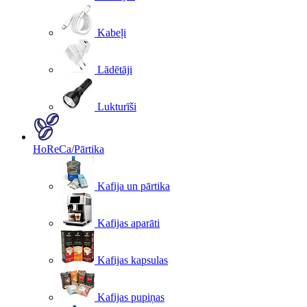
Kabeļi
Lādētāji
Lukturīši
HoReCa/Pārtika
Kafija un pārtika
Kafijas aparāti
Kafijas kapsulas
Kafijas pupiņas