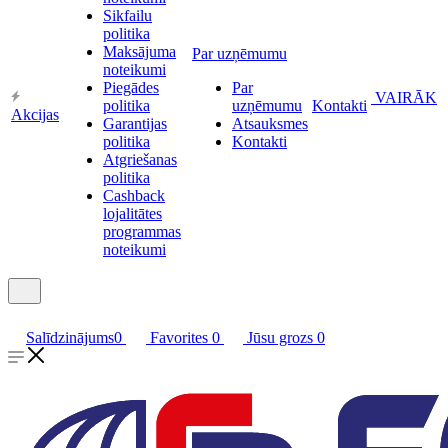
Sikfailu
politika
Maksājuma
Par uzņēmumu
noteikumi
Piegādes
Par
VAIRĀK
politika
uzņēmumu
Kontakti
Akcijas
Garantijas
Atsauksmes
politika
Kontakti
Atgriešanas
politika
Cashback
lojalitātes
programmas
noteikumi
Salīdzinājums
0
Favorites
0
Jūsu grozs
0