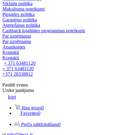
Sikfailu politika
Maksājuma noteikumi
Piegādes politika
Garantijas politika
Atgriešanas politika
Cashback lojalitātes programmas noteikumi
Par uzņēmumu
Par uzņēmumu
Atsauksmes
Kontakti
Kontakti
+ 371 63481120
+ 371 63481120
+371 28338812
Pasūtīt zvanu
Uzdot jautājumu
Ieiet
Jūsu grozs
0
Favorites
0
Preču salīdzināšana
0
info@ferax.lv