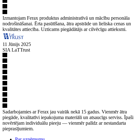
Izmantojam Ferax produktus administratīvā un mācību personāla
nodrošināšanai. Ērta pasūtīšana, ātra apstrāde un lieliska cenas un
kvalitātes attiecība. Uzticams piegādātājs ar cilvēcīgu attieksmi.
11 Jūnijs 2025
SIA LaTTrust
Sadarbojamies ar Ferax jau vairāk nekā 15 gadus. Vienmēr ātra
piegāde, kvalitatīvi iepakojuma materiāli un atsaucīgs serviss. Īpaši
novērtējam individuālu pieeju — vienmēr palīdz ar nestandarta
pieprasījumiem.
Par uzņēmumu