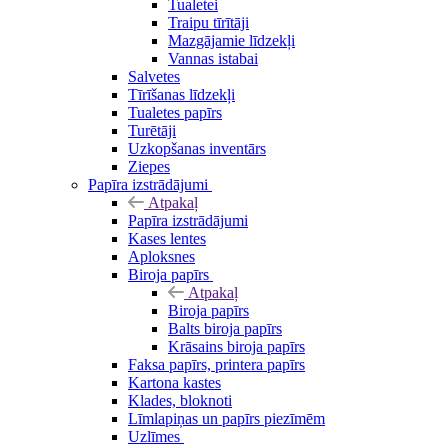
Tualetei
Traipu tīrītāji
Mazgājamie līdzekļi
Vannas istabai
Salvetes
Tīrīšanas līdzekļi
Tualetes papīrs
Turētāji
Uzkopšanas inventārs
Ziepes
Papīra izstrādājumi
Atpakaļ
Papīra izstrādājumi
Kases lentes
Aploksnes
Biroja papīrs
Atpakaļ
Biroja papīrs
Balts biroja papīrs
Krāsains biroja papīrs
Faksa papīrs, printera papīrs
Kartona kastes
Klades, bloknoti
Līmlapiņas un papīrs piezīmēm
Uzlīmes