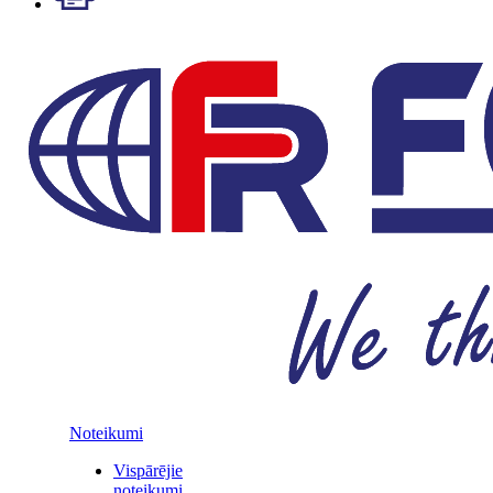
Noteikumi
Vispārējie
noteikumi