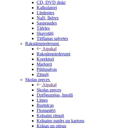
CD, DVD diski
Kalkulatori
Līmlentes
Naži, šķēres
Saspraudes
Tāfeles
Skavotāji
Tīrīšanas salvetes
Rakstāmpiederumi
Atpakaļ
Rakstāmpiederumi
Korektori
Marķieri
Pildspalvas
Zīmuļi
Skolas preces
Atpakaļ
Skolas preces
Dzēšgumijas, lineāli
Līmes
Burtnīcas
Flomastēri
Krāsaini zīmuļi
Krāsains papīrs un kartons
Krāsas un otiņas