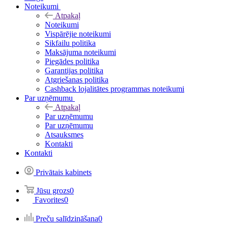
Noteikumi
Atpakaļ
Noteikumi
Vispārējie noteikumi
Sikfailu politika
Maksājuma noteikumi
Piegādes politika
Garantijas politika
Atgriešanas politika
Cashback lojalitātes programmas noteikumi
Par uzņēmumu
Atpakaļ
Par uzņēmumu
Par uzņēmumu
Atsauksmes
Kontakti
Kontakti
Privātais kabinets
Jūsu grozs
0
Favorites
0
Preču salīdzināšana
0