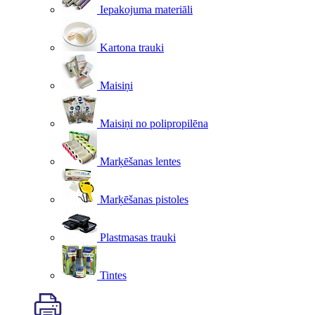
Iepakojuma materiāli
Kartona trauki
Maisiņi
Maisiņi no polipropilēna
Marķēšanas lentes
Marķēšanas pistoles
Plastmasas trauki
Tintes