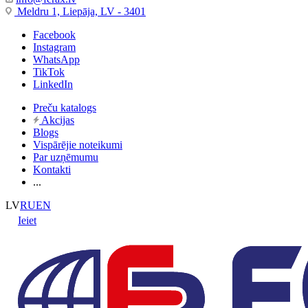
Meldru 1, Liepāja, LV - 3401
Facebook
Instagram
WhatsApp
TikTok
LinkedIn
Preču katalogs
Akcijas
Blogs
Vispārējie noteikumi
Par uzņēmumu
Kontakti
...
LV
RU
EN
Ieiet