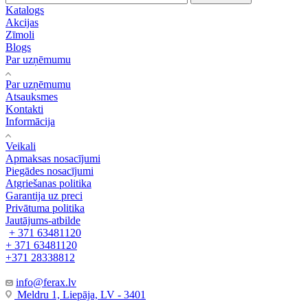
Katalogs
Akcijas
Zīmoli
Blogs
Par uzņēmumu
Par uzņēmumu
Atsauksmes
Kontakti
Informācija
Veikali
Apmaksas nosacījumi
Piegādes nosacījumi
Atgriešanas politika
Garantija uz preci
Privātuma politika
Jautājums-atbilde
+ 371 63481120
+ 371 63481120
+371 28338812
info@ferax.lv
Meldru 1, Liepāja, LV - 3401