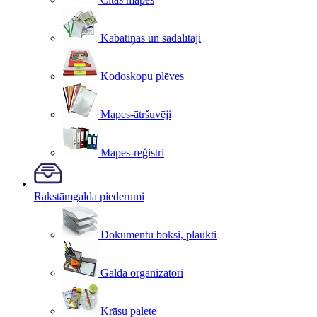
Kabatiņas un sadalītāji
Kodoskopu plēves
Mapes-ātršuvēji
Mapes-reģistri
Rakstāmgalda piederumi
Dokumentu boksi, plaukti
Galda organizatori
Krāsu palete