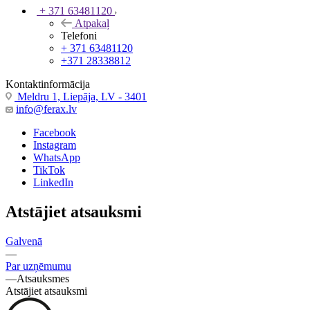
+ 371 63481120
Atpakaļ
Telefoni
+ 371 63481120
+371 28338812
Kontaktinformācija
Meldru 1, Liepāja, LV - 3401
info@ferax.lv
Facebook
Instagram
WhatsApp
TikTok
LinkedIn
Atstājiet atsauksmi
Galvenā
—
Par uzņēmumu
—
Atsauksmes
Atstājiet atsauksmi