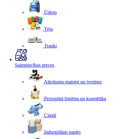
Ūdens
Tēja
Trauki
Saimniecības preces
Atkritumu maisiņi un tvertnes
Personīgā higiēna un kosmētika
Cimdi
Industriālais papīrs