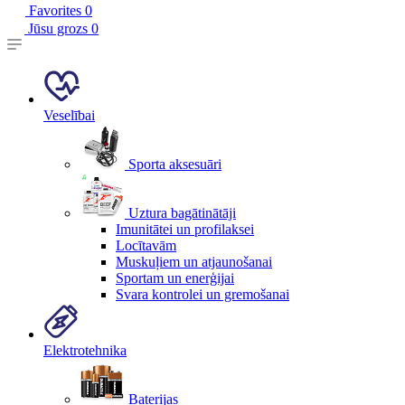
Favorites
0
Jūsu grozs
0
Veselībai
Sporta aksesuāri
Uztura bagātinātāji
Imunitātei un profilaksei
Locītavām
Muskuļiem un atjaunošanai
Sportam un enerģijai
Svara kontrolei un gremošanai
Elektrotehnika
Baterijas