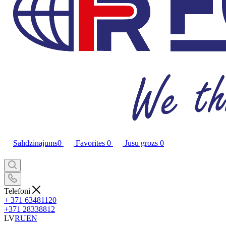
Salīdzinājums
0
Favorites
0
Jūsu grozs
0
Telefoni
+ 371 63481120
+371 28338812
LV
RU
EN