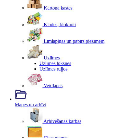
Kartona kastes
Klades, bloknoti
Līmlapiņas un papīrs piezīmēm
Uzlīmes
Uzlīmes loksnes
Uzlīmes ruļļos
Veidlapas
Mapes un arhīvi
Arhivēšanas kārbas
Citas mapes