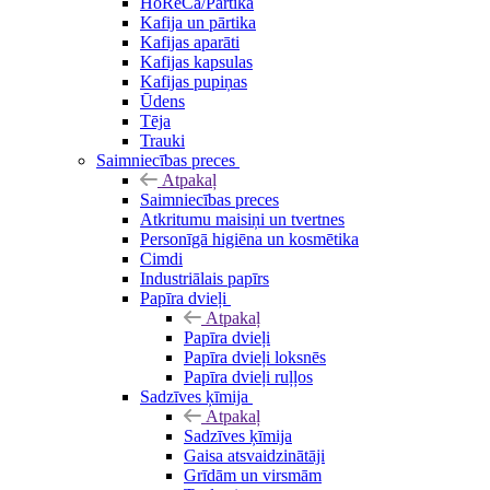
HoReCa/Pārtika
Kafija un pārtika
Kafijas aparāti
Kafijas kapsulas
Kafijas pupiņas
Ūdens
Tēja
Trauki
Saimniecības preces
Atpakaļ
Saimniecības preces
Atkritumu maisiņi un tvertnes
Personīgā higiēna un kosmētika
Cimdi
Industriālais papīrs
Papīra dvieļi
Atpakaļ
Papīra dvieļi
Papīra dvieļi loksnēs
Papīra dvieļi ruļļos
Sadzīves ķīmija
Atpakaļ
Sadzīves ķīmija
Gaisa atsvaidzinātāji
Grīdām un virsmām