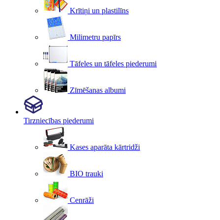
Krītiņi un plastilīns
Milimetru papīrs
Tāfeles un tāfeles piederumi
Zīmēšanas albumi
Tirzniecības piederumi
Kases aparāta kārtridži
BIO trauki
Cenrāži