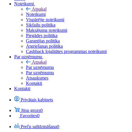
Noteikumi
Atpakaļ
Noteikumi
Vispārējie noteikumi
Sikfailu politika
Maksājuma noteikumi
Piegādes politika
Garantijas politika
Atgriešanas politika
Cashback lojalitātes programmas noteikumi
Par uzņēmumu
Atpakaļ
Par uzņēmumu
Par uzņēmumu
Atsauksmes
Kontakti
Kontakti
Privātais kabinets
Jūsu grozs
0
Favorites
0
Preču salīdzināšana
0