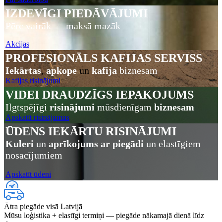
IZDEVĪGI PIEDĀVĀJUMI
Pērc vairāk — maksā mazāk
Akcijas
PROFESIONĀLS KAFIJAS SERVISS
Iekārtas
,
apkope
un
kafija
biznesam
Kafijas risinājumi
VIDEI DRAUDZĪGS IEPAKOJUMS
Ilgtspējīgi
risinājumi
mūsdienīgam
biznesam
Apskatīt risinājumus
ŪDENS IEKĀRTU RISINĀJUMI
Kuleri
un
aprīkojums ar piegādi
un elastīgiem
nosacījumiem
Apskatīt ūdeni
Ātra piegāde visā Latvijā
Mūsu loģistika + elastīgi termiņi — piegāde nākamajā dienā līdz