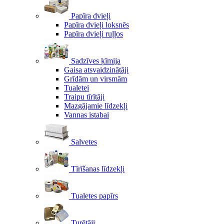
Papīra dvieļi
Papīra dvieļi loksnēs
Papīra dvieļi ruļļos
Sadzīves ķīmija
Gaisa atsvaidzinātāji
Grīdām un virsmām
Tualetei
Traipu tīrītāji
Mazgājamie līdzekļi
Vannas istabai
Salvetes
Tīrīšanas līdzekļi
Tualetes papīrs
Turētāji