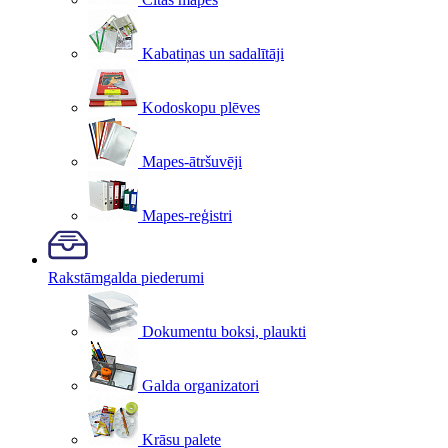
Kabatiņas un sadalītāji
Kodoskopu plēves
Mapes-ātršuvēji
Mapes-reģistri
Rakstāmgalda piederumi
Dokumentu boksi, plaukti
Galda organizatori
Krāsu palete