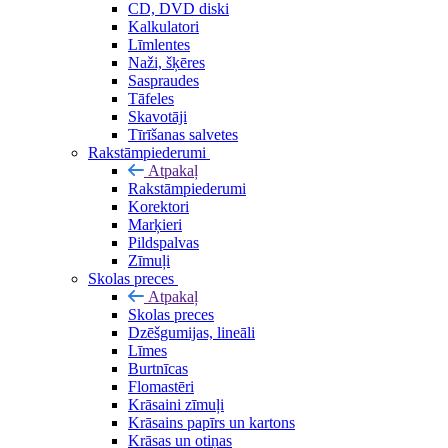
CD, DVD diski
Kalkulatori
Līmlentes
Naži, šķēres
Saspraudes
Tāfeles
Skavotāji
Tīrīšanas salvetes
Rakstāmpiederumi
Atpakaļ
Rakstāmpiederumi
Korektori
Marķieri
Pildspalvas
Zīmuļi
Skolas preces
Atpakaļ
Skolas preces
Dzēšgumijas, lineāli
Līmes
Burtnīcas
Flomastēri
Krāsaini zīmuļi
Krāsains papīrs un kartons
Krāsas un otiņas