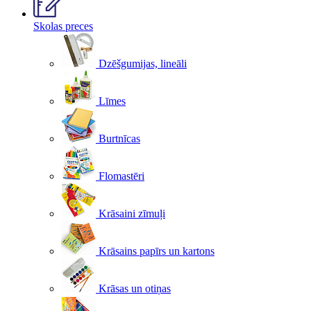
Skolas preces
Dzēšgumijas, lineāli
Līmes
Burtnīcas
Flomastēri
Krāsaini zīmuļi
Krāsains papīrs un kartons
Krāsas un otiņas