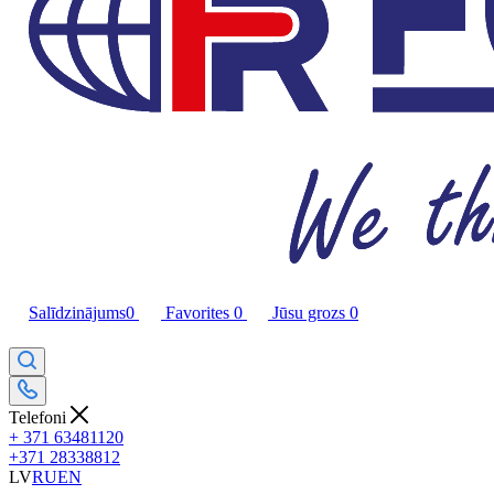
Salīdzinājums
0
Favorites
0
Jūsu grozs
0
Telefoni
+ 371 63481120
+371 28338812
LV
RU
EN