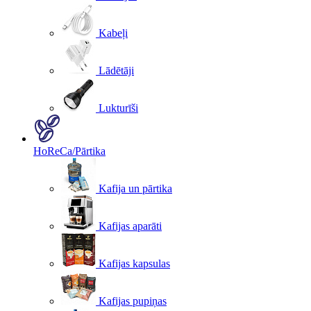
Kabeļi
Lādētāji
Lukturīši
HoReCa/Pārtika
Kafija un pārtika
Kafijas aparāti
Kafijas kapsulas
Kafijas pupiņas