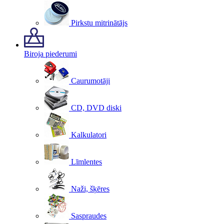
Pirkstu mitrinātājs
Biroja piederumi
Caurumotāji
CD, DVD diski
Kalkulatori
Līmlentes
Naži, šķēres
Saspraudes