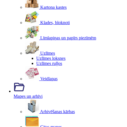
Kartona kastes
Klades, bloknoti
Līmlapiņas un papīrs piezīmēm
Uzlīmes
Uzlīmes loksnes
Uzlīmes ruļļos
Veidlapas
Mapes un arhīvi
Arhivēšanas kārbas
Citas mapes