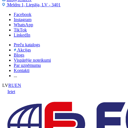
Meldru 1, Liepāja, LV - 3401
Facebook
Instagram
WhatsApp
TikTok
LinkedIn
Preču katalogs
Akcijas
Blogs
Vispārējie noteikumi
Par uzņēmumu
Kontakti
...
LV
RU
EN
Ieiet