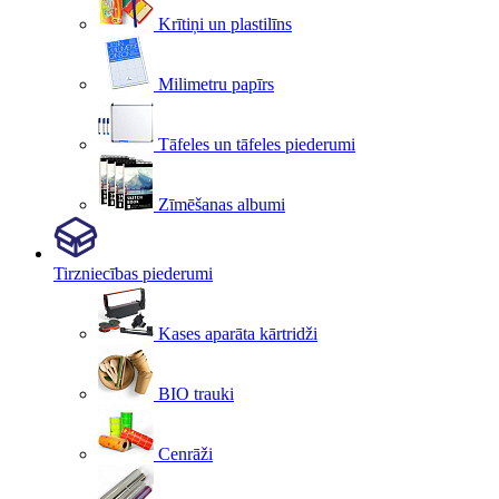
Krītiņi un plastilīns
Milimetru papīrs
Tāfeles un tāfeles piederumi
Zīmēšanas albumi
Tirzniecības piederumi
Kases aparāta kārtridži
BIO trauki
Cenrāži