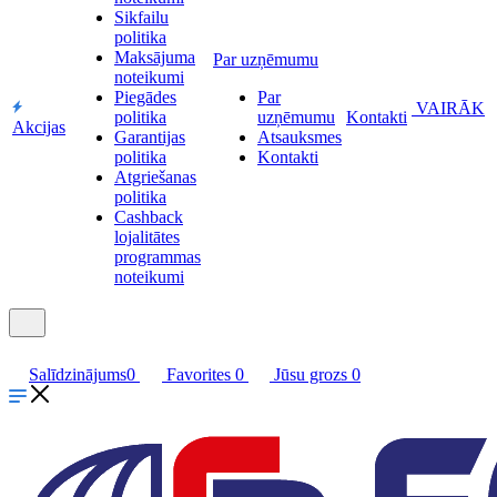
Sikfailu
politika
Maksājuma
Par uzņēmumu
noteikumi
Piegādes
Par
VAIRĀK
politika
uzņēmumu
Kontakti
Akcijas
Garantijas
Atsauksmes
politika
Kontakti
Atgriešanas
politika
Cashback
lojalitātes
programmas
noteikumi
Salīdzinājums
0
Favorites
0
Jūsu grozs
0