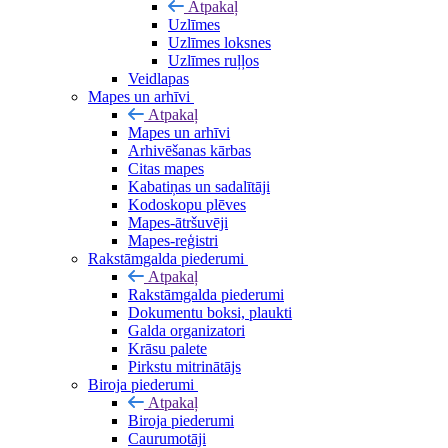
Atpakaļ
Uzlīmes
Uzlīmes loksnes
Uzlīmes ruļļos
Veidlapas
Mapes un arhīvi
Atpakaļ
Mapes un arhīvi
Arhivēšanas kārbas
Citas mapes
Kabatiņas un sadalītāji
Kodoskopu plēves
Mapes-ātršuvēji
Mapes-reģistri
Rakstāmgalda piederumi
Atpakaļ
Rakstāmgalda piederumi
Dokumentu boksi, plaukti
Galda organizatori
Krāsu palete
Pirkstu mitrinātājs
Biroja piederumi
Atpakaļ
Biroja piederumi
Caurumotāji