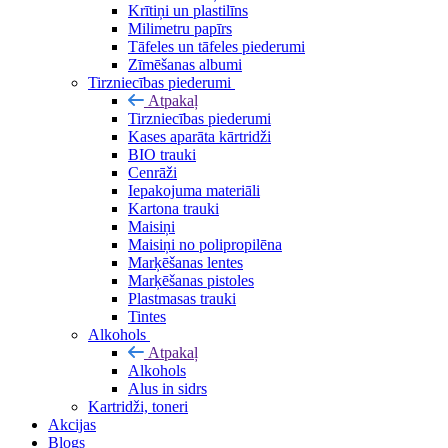
Krītiņi un plastilīns
Milimetru papīrs
Tāfeles un tāfeles piederumi
Zīmēšanas albumi
Tirzniecības piederumi
Atpakaļ
Tirzniecības piederumi
Kases aparāta kārtridži
BIO trauki
Cenrāži
Iepakojuma materiāli
Kartona trauki
Maisiņi
Maisiņi no polipropilēna
Marķēšanas lentes
Marķēšanas pistoles
Plastmasas trauki
Tintes
Alkohols
Atpakaļ
Alkohols
Alus in sidrs
Kartridži, toneri
Akcijas
Blogs