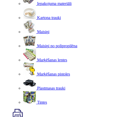
Iepakojuma materiāli
Kartona trauki
Maisiņi
Maisiņi no polipropilēna
Marķēšanas lentes
Marķēšanas pistoles
Plastmasas trauki
Tintes