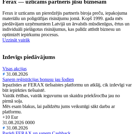
Ferax — uzticams partneris jūsu biznesam
Ferax ir uzticams un pieredzējis partneris biroja preču, iepakojuma
materiālu un poligrāfijas risinājumu jomā. Kopš 1999. gada mēs
piedāvājam uzņēmumiem Latvijā un ārvalstīs mūsdienīgus, ērtus un
individuāli pielāgotus risinājumus, kas palīdz attīstīt biznesu un
optimizēt iepirkumu procesus.
Uzzināt vairāk
Izdevīgs piedāvājums
Visas akcijas
31.08.2026
Saņem reģistrācijas bonusu jau šodien
Iepazīsties ar FERAX tiešsaistes platformu un atklāj, cik izdevīgi var
būt iepirkties tiešsaistē.
Vairāk ērtības, vairāk ieguvumu un skaidra priekšrocība jau no
pirmā soļa.
Mēs esam blakus, lai palīdzētu jums veiksmīgi sākt darbu ar
platformu.
+10 Eur
31.08.2026
0
0
0
0
31.08.2026
Parādi FERAX un saņem Cashback