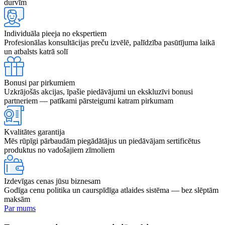
durvīm
Individuāla pieeja no ekspertiem
Profesionālas konsultācijas preču izvēlē, palīdzība pasūtījuma laikā
un atbalsts katrā solī
Bonusi par pirkumiem
Uzkrājošās akcijas, īpašie piedāvājumi un ekskluzīvi bonusi
partneriem — patīkami pārsteigumi katram pirkumam
Kvalitātes garantija
Mēs rūpīgi pārbaudām piegādātājus un piedāvājam sertificētus
produktus no vadošajiem zīmoliem
Izdevīgas cenas jūsu biznesam
Godīga cenu politika un caurspīdīga atlaides sistēma — bez slēptām
maksām
Par mums