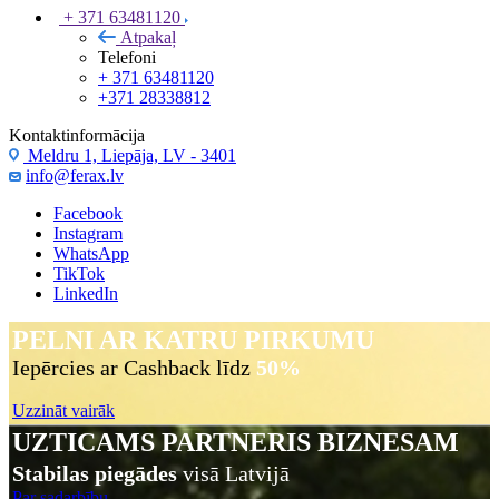
+ 371 63481120
Atpakaļ
Telefoni
+ 371 63481120
+371 28338812
Kontaktinformācija
Meldru 1, Liepāja, LV - 3401
info@ferax.lv
Facebook
Instagram
WhatsApp
TikTok
LinkedIn
PELNI AR KATRU PIRKUMU
Iepērcies ar Cashback līdz
50%
Uzzināt vairāk
UZTICAMS
PARTNERIS
BIZNESAM
Stabilas piegādes
visā Latvijā
Par sadarbību