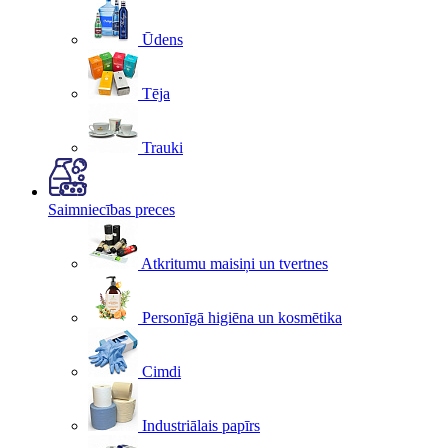
Ūdens
Tēja
Trauki
Saimniecības preces
Atkritumu maisiņi un tvertnes
Personīgā higiēna un kosmētika
Cimdi
Industriālais papīrs