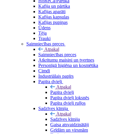
HoReCa/Pārtika
Kafija un pārtika
Kafijas aparāti
Kafijas kapsulas
Kafijas pupiņas
Ūdens
Tēja
Trauki
Saimniecības preces
Atpakaļ
Saimniecības preces
Atkritumu maisiņi un tvertnes
Personīgā higiēna un kosmētika
Cimdi
Industriālais papīrs
Papīra dvieļi
Atpakaļ
Papīra dvieļi
Papīra dvieļi loksnēs
Papīra dvieļi ruļļos
Sadzīves ķīmija
Atpakaļ
Sadzīves ķīmija
Gaisa atsvaidzinātāji
Grīdām un virsmām