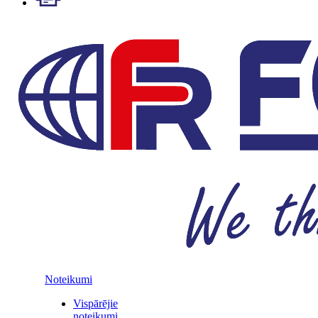
Noteikumi
Vispārējie
noteikumi