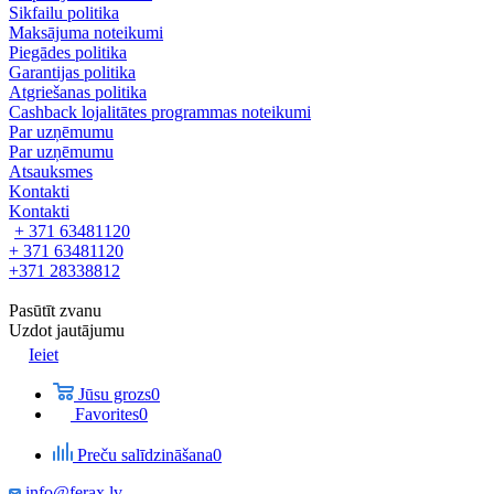
Sikfailu politika
Maksājuma noteikumi
Piegādes politika
Garantijas politika
Atgriešanas politika
Cashback lojalitātes programmas noteikumi
Par uzņēmumu
Par uzņēmumu
Atsauksmes
Kontakti
Kontakti
+ 371 63481120
+ 371 63481120
+371 28338812
Pasūtīt zvanu
Uzdot jautājumu
Ieiet
Jūsu grozs
0
Favorites
0
Preču salīdzināšana
0
info@ferax.lv