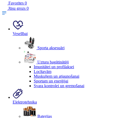
Favorites
0
Jūsu grozs
0
Veselībai
Sporta aksesuāri
Uztura bagātinātāji
Imunitātei un profilaksei
Locītavām
Muskuļiem un atjaunošanai
Sportam un enerģijai
Svara kontrolei un gremošanai
Elektrotehnika
Baterijas