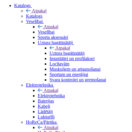
Katalogs
Atpakaļ
Katalogs
Veselībai
Atpakaļ
Veselībai
Sporta aksesuāri
Uztura bagātinātāji
Atpakaļ
Uztura bagātinātāji
Imunitātei un profilaksei
Locītavām
Muskuļiem un atjaunošanai
Sportam un enerģijai
Svara kontrolei un gremošanai
Elektrotehnika
Atpakaļ
Elektrotehnika
Baterijas
Kabeļi
Lādētāji
Lukturīši
HoReCa/Pārtika
Atpakaļ