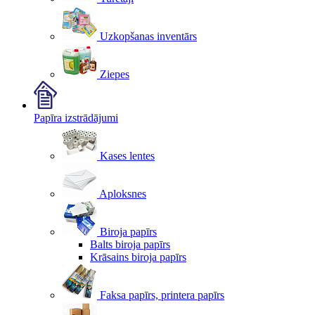
Uzkopšanas inventārs
Ziepes
Papīra izstrādājumi
Kases lentes
Aploksnes
Biroja papīrs
Balts biroja papīrs
Krāsains biroja papīrs
Faksa papīrs, printera papīrs