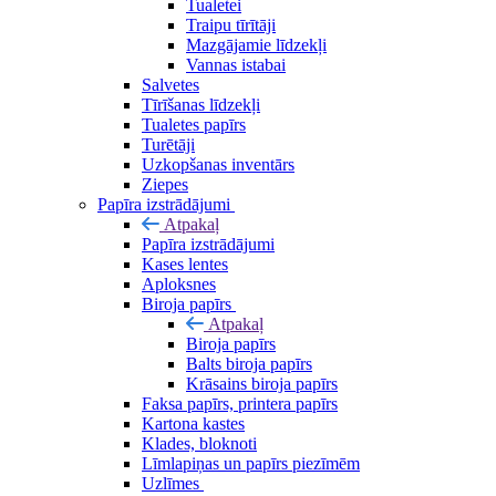
Tualetei
Traipu tīrītāji
Mazgājamie līdzekļi
Vannas istabai
Salvetes
Tīrīšanas līdzekļi
Tualetes papīrs
Turētāji
Uzkopšanas inventārs
Ziepes
Papīra izstrādājumi
Atpakaļ
Papīra izstrādājumi
Kases lentes
Aploksnes
Biroja papīrs
Atpakaļ
Biroja papīrs
Balts biroja papīrs
Krāsains biroja papīrs
Faksa papīrs, printera papīrs
Kartona kastes
Klades, bloknoti
Līmlapiņas un papīrs piezīmēm
Uzlīmes