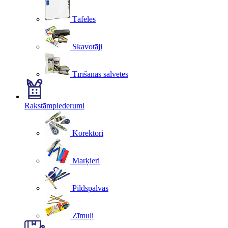
Tāfeles
Skavotāji
Tīrīšanas salvetes
Rakstāmpiederumi
Korektori
Marķieri
Pildspalvas
Zīmuļi