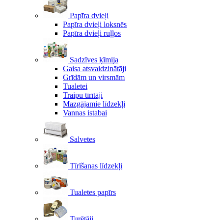
Papīra dvieļi
Papīra dvieļi loksnēs
Papīra dvieļi ruļļos
Sadzīves ķīmija
Gaisa atsvaidzinātāji
Grīdām un virsmām
Tualetei
Traipu tīrītāji
Mazgājamie līdzekļi
Vannas istabai
Salvetes
Tīrīšanas līdzekļi
Tualetes papīrs
Turētāji