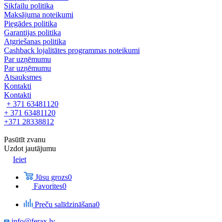
Sikfailu politika
Maksājuma noteikumi
Piegādes politika
Garantijas politika
Atgriešanas politika
Cashback lojalitātes programmas noteikumi
Par uzņēmumu
Par uzņēmumu
Atsauksmes
Kontakti
Kontakti
+ 371 63481120
+ 371 63481120
+371 28338812
Pasūtīt zvanu
Uzdot jautājumu
Ieiet
Jūsu grozs
0
Favorites
0
Preču salīdzināšana
0
info@ferax.lv