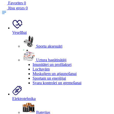
Favorites
0
Jūsu grozs
0
Veselībai
Sporta aksesuāri
Uztura bagātinātāji
Imunitātei un profilaksei
Locītavām
Muskuļiem un atjaunošanai
Sportam un enerģijai
Svara kontrolei un gremošanai
Elektrotehnika
Baterijas