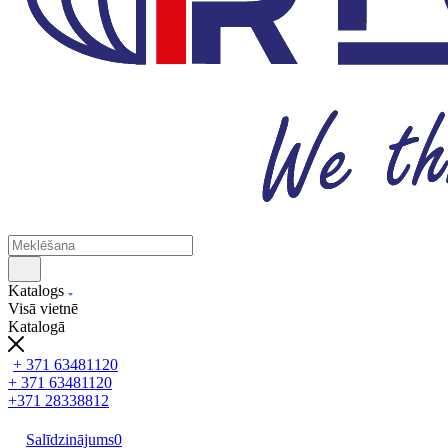
Katalogs
Visā vietnē
Katalogā
+ 371 63481120
+ 371 63481120
+371 28338812
Salīdzinājums
0