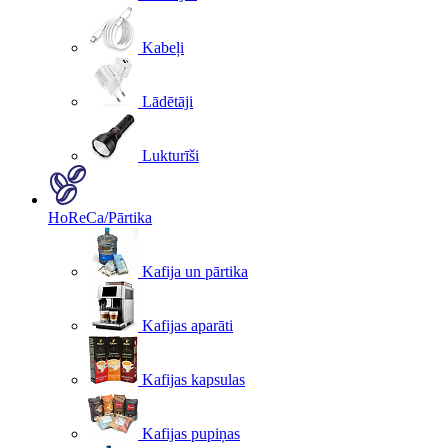
Kabeļi
Lādētāji
Lukturīši
HoReCa/Pārtika
Kafija un pārtika
Kafijas aparāti
Kafijas kapsulas
Kafijas pupiņas