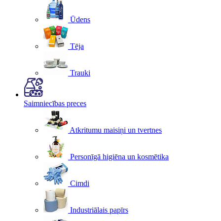
Ūdens
Tēja
Trauki
Saimniecības preces
Atkritumu maisiņi un tvertnes
Personīgā higiēna un kosmētika
Cimdi
Industriālais papīrs