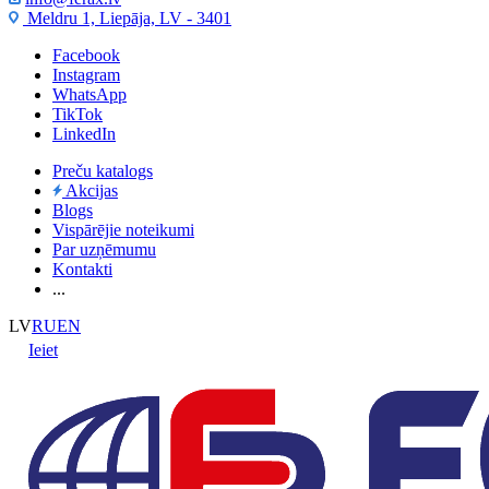
Meldru 1, Liepāja, LV - 3401
Facebook
Instagram
WhatsApp
TikTok
LinkedIn
Preču katalogs
Akcijas
Blogs
Vispārējie noteikumi
Par uzņēmumu
Kontakti
...
LV
RU
EN
Ieiet