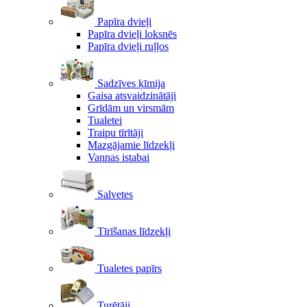
Papīra dvieļi
Papīra dvieļi loksnēs
Papīra dvieļi ruļļos
Sadzīves ķīmija
Gaisa atsvaidzinātāji
Grīdām un virsmām
Tualetei
Traipu tīrītāji
Mazgājamie līdzekļi
Vannas istabai
Salvetes
Tīrīšanas līdzekļi
Tualetes papīrs
Turētāji