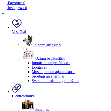
Favorites
0
Jūsu grozs
0
Veselībai
Sporta aksesuāri
Uztura bagātinātāji
Imunitātei un profilaksei
Locītavām
Muskuļiem un atjaunošanai
Sportam un enerģijai
Svara kontrolei un gremošanai
Elektrotehnika
Baterijas