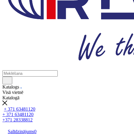
Katalogs
Visā vietnē
Katalogā
+ 371 63481120
+ 371 63481120
+371 28338812
Salīdzinājums
0