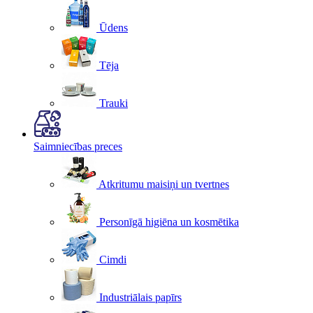
Ūdens
Tēja
Trauki
Saimniecības preces
Atkritumu maisiņi un tvertnes
Personīgā higiēna un kosmētika
Cimdi
Industriālais papīrs