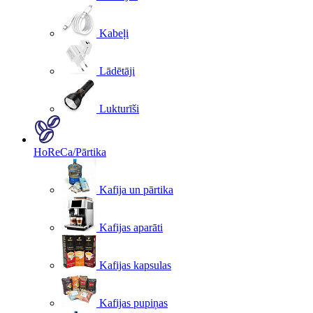
Kabeļi
Lādētāji
Lukturīši
HoReCa/Pārtika
Kafija un pārtika
Kafijas aparāti
Kafijas kapsulas
Kafijas pupiņas