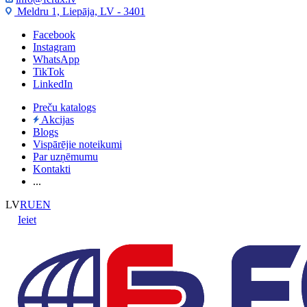
Meldru 1, Liepāja, LV - 3401
Facebook
Instagram
WhatsApp
TikTok
LinkedIn
Preču katalogs
Akcijas
Blogs
Vispārējie noteikumi
Par uzņēmumu
Kontakti
...
LV
RU
EN
Ieiet