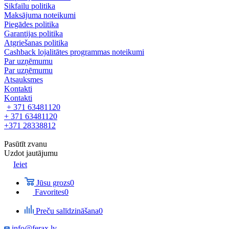
Sikfailu politika
Maksājuma noteikumi
Piegādes politika
Garantijas politika
Atgriešanas politika
Cashback lojalitātes programmas noteikumi
Par uzņēmumu
Par uzņēmumu
Atsauksmes
Kontakti
Kontakti
+ 371 63481120
+ 371 63481120
+371 28338812
Pasūtīt zvanu
Uzdot jautājumu
Ieiet
Jūsu grozs
0
Favorites
0
Preču salīdzināšana
0
info@ferax.lv