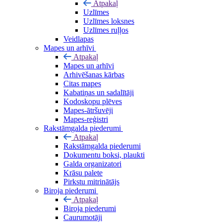
Atpakaļ
Uzlīmes
Uzlīmes loksnes
Uzlīmes ruļļos
Veidlapas
Mapes un arhīvi
Atpakaļ
Mapes un arhīvi
Arhivēšanas kārbas
Citas mapes
Kabatiņas un sadalītāji
Kodoskopu plēves
Mapes-ātršuvēji
Mapes-reģistri
Rakstāmgalda piederumi
Atpakaļ
Rakstāmgalda piederumi
Dokumentu boksi, plaukti
Galda organizatori
Krāsu palete
Pirkstu mitrinātājs
Biroja piederumi
Atpakaļ
Biroja piederumi
Caurumotāji