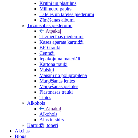
Krītiņi un plastilīns
Milimetru papīrs
Tāfeles un tāfeles piederumi
Zīmēšanas albumi
Tirzniecības piederumi
Atpakaļ
Tirzniecības piederumi
Kases aparāta kārtridži
BIO trauki
Cenrāži
Iepakojuma materiāli
Kartona trauki
Maisiņi
Maisiņi no polipropilēna
Marķēšanas lentes
Marķēšanas pistoles
Plastmasas trauki
Tintes
Alkohols
Atpakaļ
Alkohols
Alus in sidrs
Kartridži, toneri
Akcijas
Blogs