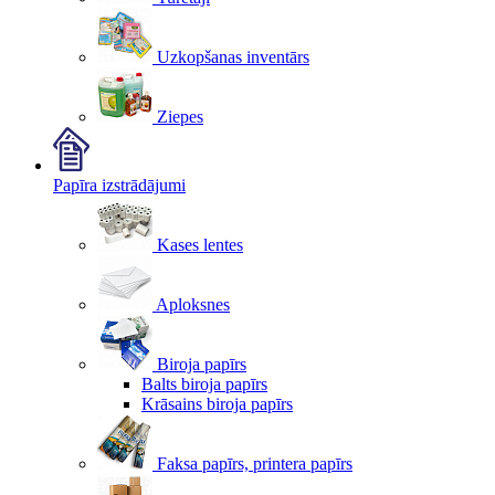
Uzkopšanas inventārs
Ziepes
Papīra izstrādājumi
Kases lentes
Aploksnes
Biroja papīrs
Balts biroja papīrs
Krāsains biroja papīrs
Faksa papīrs, printera papīrs