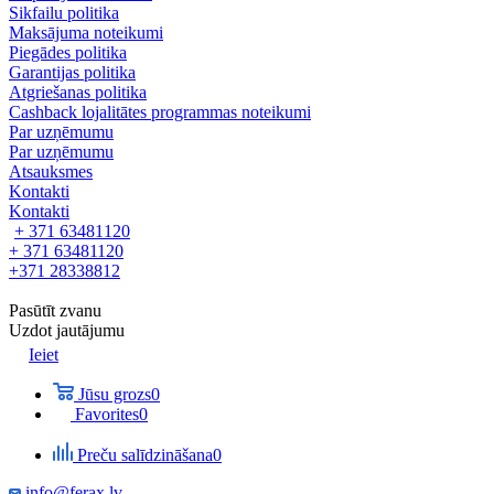
Sikfailu politika
Maksājuma noteikumi
Piegādes politika
Garantijas politika
Atgriešanas politika
Cashback lojalitātes programmas noteikumi
Par uzņēmumu
Par uzņēmumu
Atsauksmes
Kontakti
Kontakti
+ 371 63481120
+ 371 63481120
+371 28338812
Pasūtīt zvanu
Uzdot jautājumu
Ieiet
Jūsu grozs
0
Favorites
0
Preču salīdzināšana
0
info@ferax.lv