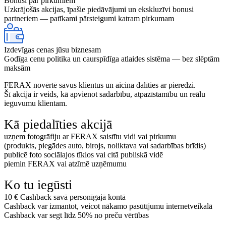
Bonusi par pirkumiem
Uzkrājošās akcijas, īpašie piedāvājumi un ekskluzīvi bonusi
partneriem — patīkami pārsteigumi katram pirkumam
Izdevīgas cenas jūsu biznesam
Godīga cenu politika un caurspīdīga atlaides sistēma — bez slēptām
maksām
FERAX novērtē savus klientus un aicina dalīties ar pieredzi.
Šī akcija ir veids, kā apvienot sadarbību, atpazīstamību un reālu
ieguvumu klientam.
Kā piedalīties akcijā
uzņem fotogrāfiju ar FERAX saistītu vidi vai pirkumu
(produkts, piegādes auto, birojs, noliktava vai sadarbības brīdis)
publicē foto sociālajos tīklos vai citā publiskā vidē
piemin FERAX vai atzīmē uzņēmumu
Ko tu iegūsti
10 € Cashback savā personīgajā kontā
Cashback var izmantot, veicot nākamo pasūtījumu internetveikalā
Cashback var segt līdz 50% no preču vērtības