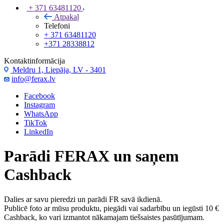
+ 371 63481120
Atpakaļ
Telefoni
+ 371 63481120
+371 28338812
Kontaktinformācija
Meldru 1, Liepāja, LV - 3401
info@ferax.lv
Facebook
Instagram
WhatsApp
TikTok
LinkedIn
Parādi FERAX un saņem
Cashback
Dalies ar savu pieredzi un parādi FR savā ikdienā.
Publicē foto ar mūsu produktu, piegādi vai sadarbību un iegūsti 10 €
Cashback, ko vari izmantot nākamajam tiešsaistes pasūtījumam.