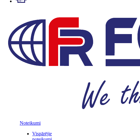
Noteikumi
Vispārējie
noteikumi