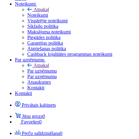
Noteikumi
Atpakaļ
Noteikumi
Vispārējie noteikumi
Sikfailu politika
Maksājuma noteikumi
Piegādes politika
Garantijas politika
Atgriešanas politika
Cashback lojalitātes programmas noteikumi
Par uzņēmumu
Atpakaļ
Par uzņēmumu
Par uzņēmumu
Atsauksmes
Kontakti
Kontakti
Privātais kabinets
Jūsu grozs
0
Favorites
0
Preču salīdzināšana
0