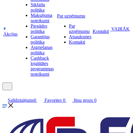
Sikfailu
politika
Maksājuma
Par uzņēmumu
noteikumi
Piegādes
Par
VAIRĀK
politika
uzņēmumu
Kontakti
Akcijas
Garantijas
Atsauksmes
politika
Kontakti
Atgriešanas
politika
Cashback
lojalitātes
programmas
noteikumi
Salīdzinājums
0
Favorites
0
Jūsu grozs
0