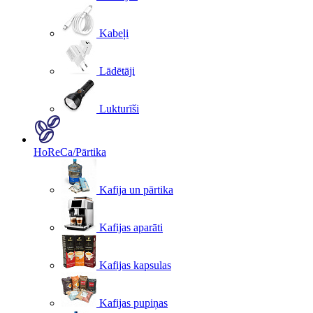
Kabeļi
Lādētāji
Lukturīši
HoReCa/Pārtika
Kafija un pārtika
Kafijas aparāti
Kafijas kapsulas
Kafijas pupiņas