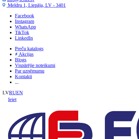
Meldru 1, Liepāja, LV - 3401
Facebook
Instagram
WhatsApp
TikTok
LinkedIn
Preču katalogs
Akcijas
Blogs
Vispārējie noteikumi
Par uzņēmumu
Kontakti
...
LV
RU
EN
Ieiet