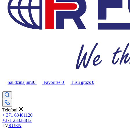
Salīdzinājums
0
Favorites
0
Jūsu grozs
0
Telefoni
+ 371 63481120
+371 28338812
LV
RU
EN