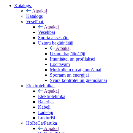
Katalogs
Atpakaļ
Katalogs
Veselībai
Atpakaļ
Veselībai
Sporta aksesuāri
Uztura bagātinātāji
Atpakaļ
Uztura bagātinātāji
Imunitātei un profilaksei
Locītavām
Muskuļiem un atjaunošanai
Sportam un enerģijai
Svara kontrolei un gremošanai
Elektrotehnika
Atpakaļ
Elektrotehnika
Baterijas
Kabeļi
Lādētāji
Lukturīši
HoReCa/Pārtika
Atpakaļ