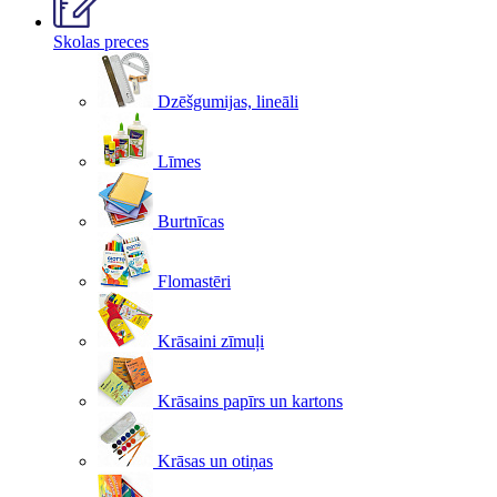
Skolas preces
Dzēšgumijas, lineāli
Līmes
Burtnīcas
Flomastēri
Krāsaini zīmuļi
Krāsains papīrs un kartons
Krāsas un otiņas