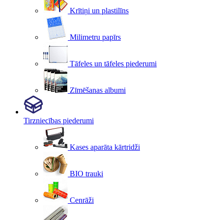
Krītiņi un plastilīns
Milimetru papīrs
Tāfeles un tāfeles piederumi
Zīmēšanas albumi
Tirzniecības piederumi
Kases aparāta kārtridži
BIO trauki
Cenrāži