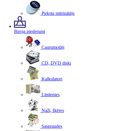
Pirkstu mitrinātājs
Biroja piederumi
Caurumotāji
CD, DVD diski
Kalkulatori
Līmlentes
Naži, šķēres
Saspraudes