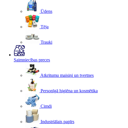
Ūdens
Tēja
Trauki
Saimniecības preces
Atkritumu maisiņi un tvertnes
Personīgā higiēna un kosmētika
Cimdi
Industriālais papīrs