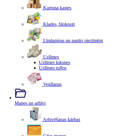
Kartona kastes
Klades, bloknoti
Līmlapiņas un papīrs piezīmēm
Uzlīmes
Uzlīmes loksnes
Uzlīmes ruļļos
Veidlapas
Mapes un arhīvi
Arhivēšanas kārbas
Citas mapes