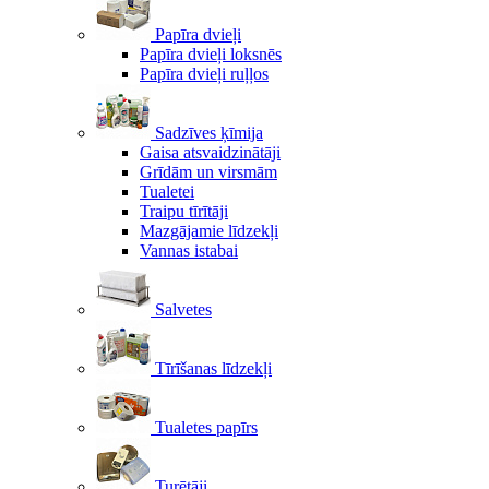
Papīra dvieļi
Papīra dvieļi loksnēs
Papīra dvieļi ruļļos
Sadzīves ķīmija
Gaisa atsvaidzinātāji
Grīdām un virsmām
Tualetei
Traipu tīrītāji
Mazgājamie līdzekļi
Vannas istabai
Salvetes
Tīrīšanas līdzekļi
Tualetes papīrs
Turētāji