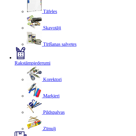
Tāfeles
Skavotāji
Tīrīšanas salvetes
Rakstāmpiederumi
Korektori
Marķieri
Pildspalvas
Zīmuļi