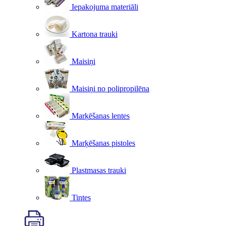
Iepakojuma materiāli
Kartona trauki
Maisiņi
Maisiņi no polipropilēna
Marķēšanas lentes
Marķēšanas pistoles
Plastmasas trauki
Tintes