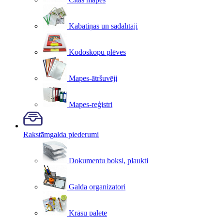
Kabatiņas un sadalītāji
Kodoskopu plēves
Mapes-ātršuvēji
Mapes-reģistri
Rakstāmgalda piederumi
Dokumentu boksi, plaukti
Galda organizatori
Krāsu palete