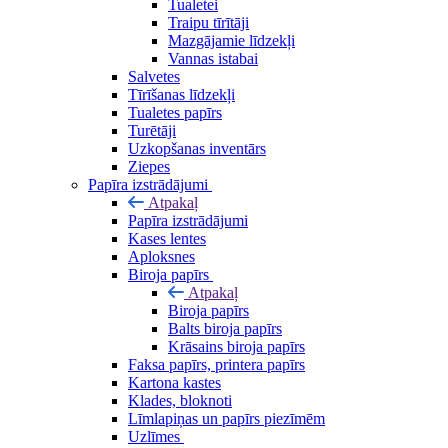
Tualetei
Traipu tīrītāji
Mazgājamie līdzekļi
Vannas istabai
Salvetes
Tīrīšanas līdzekļi
Tualetes papīrs
Turētāji
Uzkopšanas inventārs
Ziepes
Papīra izstrādājumi
Atpakaļ
Papīra izstrādājumi
Kases lentes
Aploksnes
Biroja papīrs
Atpakaļ
Biroja papīrs
Balts biroja papīrs
Krāsains biroja papīrs
Faksa papīrs, printera papīrs
Kartona kastes
Klades, bloknoti
Līmlapiņas un papīrs piezīmēm
Uzlīmes