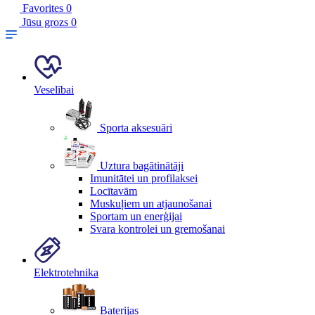
Favorites
0
Jūsu grozs
0
Veselībai
Sporta aksesuāri
Uztura bagātinātāji
Imunitātei un profilaksei
Locītavām
Muskuļiem un atjaunošanai
Sportam un enerģijai
Svara kontrolei un gremošanai
Elektrotehnika
Baterijas