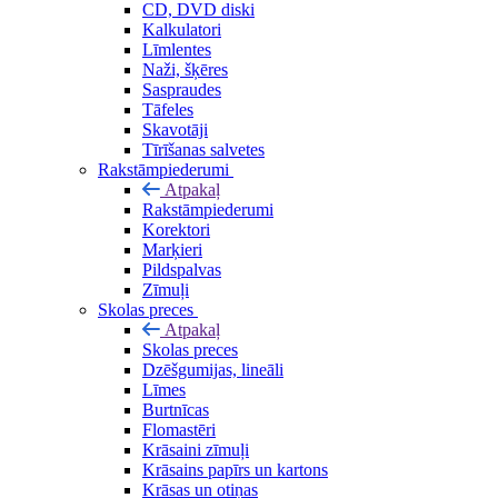
CD, DVD diski
Kalkulatori
Līmlentes
Naži, šķēres
Saspraudes
Tāfeles
Skavotāji
Tīrīšanas salvetes
Rakstāmpiederumi
Atpakaļ
Rakstāmpiederumi
Korektori
Marķieri
Pildspalvas
Zīmuļi
Skolas preces
Atpakaļ
Skolas preces
Dzēšgumijas, lineāli
Līmes
Burtnīcas
Flomastēri
Krāsaini zīmuļi
Krāsains papīrs un kartons
Krāsas un otiņas