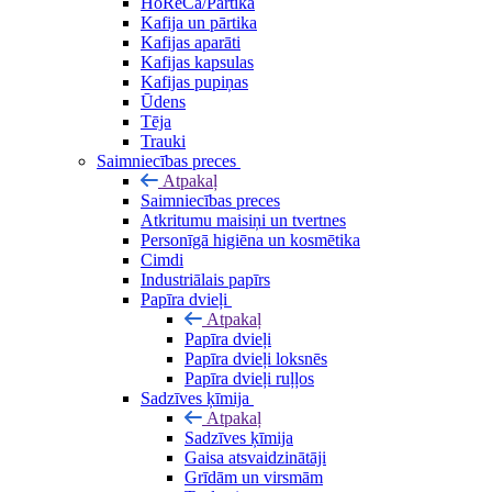
HoReCa/Pārtika
Kafija un pārtika
Kafijas aparāti
Kafijas kapsulas
Kafijas pupiņas
Ūdens
Tēja
Trauki
Saimniecības preces
Atpakaļ
Saimniecības preces
Atkritumu maisiņi un tvertnes
Personīgā higiēna un kosmētika
Cimdi
Industriālais papīrs
Papīra dvieļi
Atpakaļ
Papīra dvieļi
Papīra dvieļi loksnēs
Papīra dvieļi ruļļos
Sadzīves ķīmija
Atpakaļ
Sadzīves ķīmija
Gaisa atsvaidzinātāji
Grīdām un virsmām