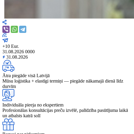
+10 Eur.
31.08.2026
0
0
0
0
31.08.2026
Ātra piegāde visā Latvijā
Mūsu loģistika + elastīgi termiņi — piegāde nākamajā dienā līdz
durvīm
Individuāla pieeja no ekspertiem
Profesionālas konsultācijas preču izvēlē, palīdzība pasūtījuma laikā
un atbalsts katrā solī