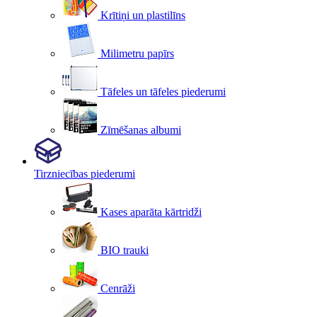
Krītiņi un plastilīns
Milimetru papīrs
Tāfeles un tāfeles piederumi
Zīmēšanas albumi
Tirzniecības piederumi
Kases aparāta kārtridži
BIO trauki
Cenrāži