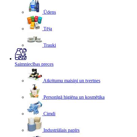
Ūdens
Tēja
Trauki
Saimniecības preces
Atkritumu maisiņi un tvertnes
Personīgā higiēna un kosmētika
Cimdi
Industriālais papīrs