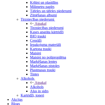
Krītiņi un plastilīns
Milimetru papīrs
Tāfeles un tāfeles piederumi
Zīmēšanas albumi
Tirzniecības piederumi
Atpakaļ
Tirzniecības piederumi
Kases aparāta kārtridži
BIO trauki
Cenrāži
Iepakojuma materiāli
Kartona trauki
Maisiņi
Maisiņi no polipropilēna
Marķēšanas lentes
Marķēšanas pistoles
Plastmasas trauki
Tintes
Alkohols
Atpakaļ
Alkohols
Alus in sidrs
Kartridži, toneri
Akcijas
Blogs