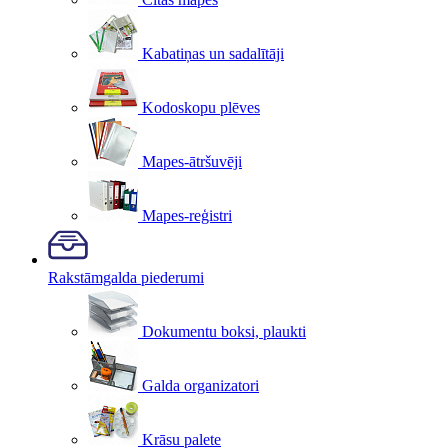
Kabatiņas un sadalītāji
Kodoskopu plēves
Mapes-ātršuvēji
Mapes-reģistri
Rakstāmgalda piederumi
Dokumentu boksi, plaukti
Galda organizatori
Krāsu palete