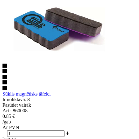
Sūklis magnētisks tāfelei
Ir noliktavā: 8
Pasūtiet vairāk
Art.: 860008
0.85
€
/gab
Ar PVN