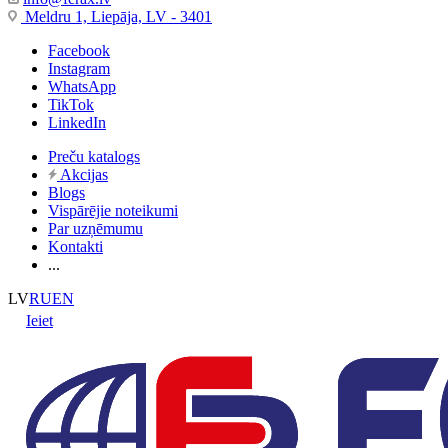
Meldru 1, Liepāja, LV - 3401
Facebook
Instagram
WhatsApp
TikTok
LinkedIn
Preču katalogs
Akcijas
Blogs
Vispārējie noteikumi
Par uzņēmumu
Kontakti
...
LV
RU
EN
Ieiet