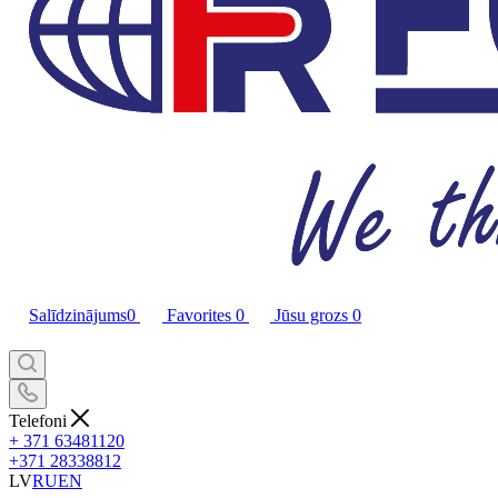
Salīdzinājums
0
Favorites
0
Jūsu grozs
0
Telefoni
+ 371 63481120
+371 28338812
LV
RU
EN