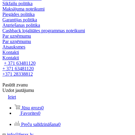
Sikfailu politika
Maksājuma noteikumi
Piegādes politika
Garantijas politika
Atgriešanas politika
Cashback lojalitātes programmas noteikumi
Par uzņēmumu
Par uzņēmumu
Atsauksmes
Kontakti
Kontakti
+ 371 63481120
+ 371 63481120
+371 28338812
Pasūtīt zvanu
Uzdot jautājumu
Ieiet
Jūsu grozs
0
Favorites
0
Preču salīdzināšana
0
info@ferax.lv