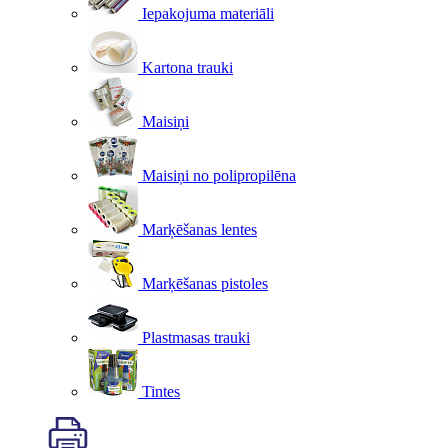
Iepakojuma materiāli
Kartona trauki
Maisiņi
Maisiņi no polipropilēna
Marķēšanas lentes
Marķēšanas pistoles
Plastmasas trauki
Tintes