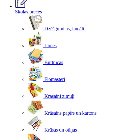
Skolas preces
Dzēšgumijas, lineāli
Līmes
Burtnīcas
Flomastēri
Krāsaini zīmuļi
Krāsains papīrs un kartons
Krāsas un otiņas