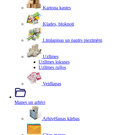
Kartona kastes
Klades, bloknoti
Līmlapiņas un papīrs piezīmēm
Uzlīmes
Uzlīmes loksnes
Uzlīmes ruļļos
Veidlapas
Mapes un arhīvi
Arhivēšanas kārbas
Citas mapes