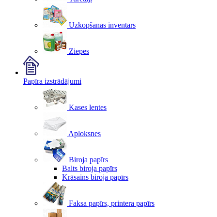
Uzkopšanas inventārs
Ziepes
Papīra izstrādājumi
Kases lentes
Aploksnes
Biroja papīrs
Balts biroja papīrs
Krāsains biroja papīrs
Faksa papīrs, printera papīrs