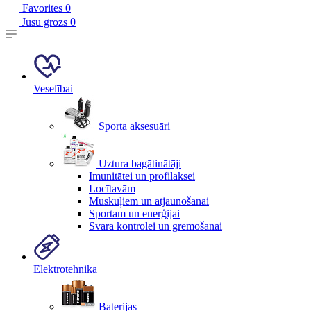
Favorites
0
Jūsu grozs
0
Veselībai
Sporta aksesuāri
Uztura bagātinātāji
Imunitātei un profilaksei
Locītavām
Muskuļiem un atjaunošanai
Sportam un enerģijai
Svara kontrolei un gremošanai
Elektrotehnika
Baterijas