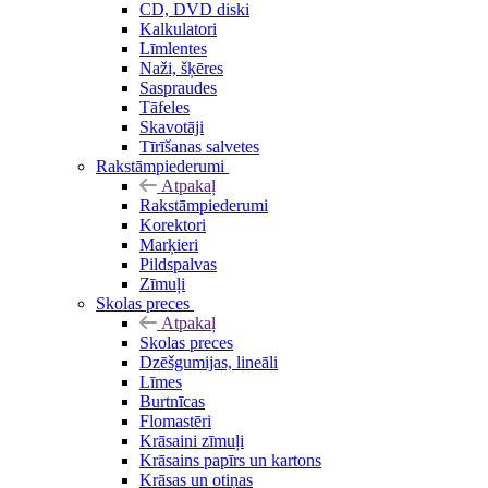
CD, DVD diski
Kalkulatori
Līmlentes
Naži, šķēres
Saspraudes
Tāfeles
Skavotāji
Tīrīšanas salvetes
Rakstāmpiederumi
Atpakaļ
Rakstāmpiederumi
Korektori
Marķieri
Pildspalvas
Zīmuļi
Skolas preces
Atpakaļ
Skolas preces
Dzēšgumijas, lineāli
Līmes
Burtnīcas
Flomastēri
Krāsaini zīmuļi
Krāsains papīrs un kartons
Krāsas un otiņas