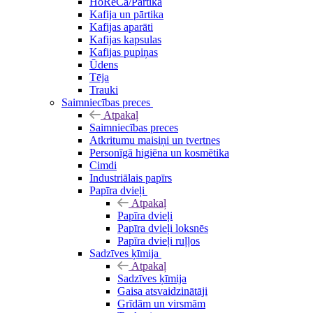
HoReCa/Pārtika
Kafija un pārtika
Kafijas aparāti
Kafijas kapsulas
Kafijas pupiņas
Ūdens
Tēja
Trauki
Saimniecības preces
Atpakaļ
Saimniecības preces
Atkritumu maisiņi un tvertnes
Personīgā higiēna un kosmētika
Cimdi
Industriālais papīrs
Papīra dvieļi
Atpakaļ
Papīra dvieļi
Papīra dvieļi loksnēs
Papīra dvieļi ruļļos
Sadzīves ķīmija
Atpakaļ
Sadzīves ķīmija
Gaisa atsvaidzinātāji
Grīdām un virsmām