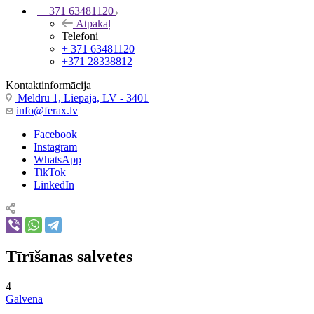
+ 371 63481120
Atpakaļ
Telefoni
+ 371 63481120
+371 28338812
Kontaktinformācija
Meldru 1, Liepāja, LV - 3401
info@ferax.lv
Facebook
Instagram
WhatsApp
TikTok
LinkedIn
Tīrīšanas salvetes
4
Galvenā
—