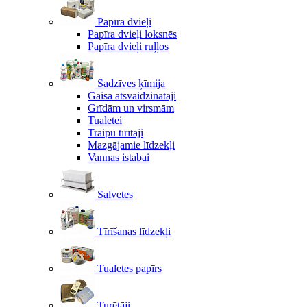
Papīra dvieļi
Papīra dvieļi loksnēs
Papīra dvieļi ruļļos
Sadzīves ķīmija
Gaisa atsvaidzinātāji
Grīdām un virsmām
Tualetei
Traipu tīrītāji
Mazgājamie līdzekļi
Vannas istabai
Salvetes
Tīrīšanas līdzekļi
Tualetes papīrs
Turētāji