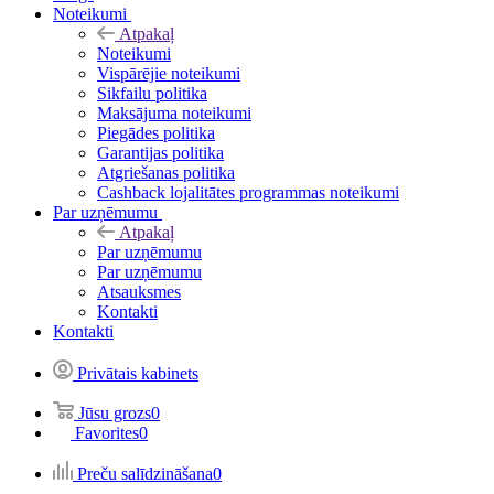
Noteikumi
Atpakaļ
Noteikumi
Vispārējie noteikumi
Sikfailu politika
Maksājuma noteikumi
Piegādes politika
Garantijas politika
Atgriešanas politika
Cashback lojalitātes programmas noteikumi
Par uzņēmumu
Atpakaļ
Par uzņēmumu
Par uzņēmumu
Atsauksmes
Kontakti
Kontakti
Privātais kabinets
Jūsu grozs
0
Favorites
0
Preču salīdzināšana
0