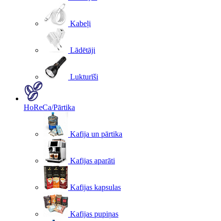
Kabeļi
Lādētāji
Lukturīši
HoReCa/Pārtika
Kafija un pārtika
Kafijas aparāti
Kafijas kapsulas
Kafijas pupiņas