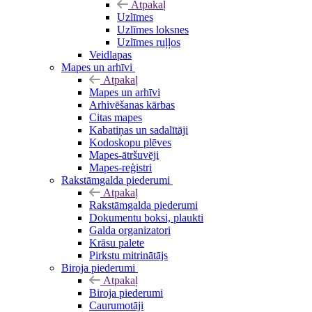
Atpakaļ
Uzlīmes
Uzlīmes loksnes
Uzlīmes ruļļos
Veidlapas
Mapes un arhīvi
Atpakaļ
Mapes un arhīvi
Arhivēšanas kārbas
Citas mapes
Kabatiņas un sadalītāji
Kodoskopu plēves
Mapes-ātršuvēji
Mapes-reģistri
Rakstāmgalda piederumi
Atpakaļ
Rakstāmgalda piederumi
Dokumentu boksi, plaukti
Galda organizatori
Krāsu palete
Pirkstu mitrinātājs
Biroja piederumi
Atpakaļ
Biroja piederumi
Caurumotāji