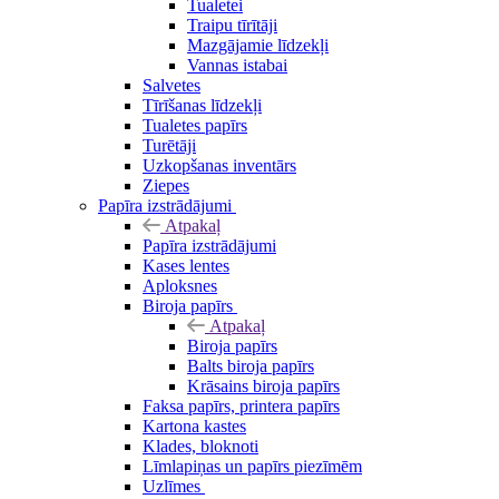
Tualetei
Traipu tīrītāji
Mazgājamie līdzekļi
Vannas istabai
Salvetes
Tīrīšanas līdzekļi
Tualetes papīrs
Turētāji
Uzkopšanas inventārs
Ziepes
Papīra izstrādājumi
Atpakaļ
Papīra izstrādājumi
Kases lentes
Aploksnes
Biroja papīrs
Atpakaļ
Biroja papīrs
Balts biroja papīrs
Krāsains biroja papīrs
Faksa papīrs, printera papīrs
Kartona kastes
Klades, bloknoti
Līmlapiņas un papīrs piezīmēm
Uzlīmes