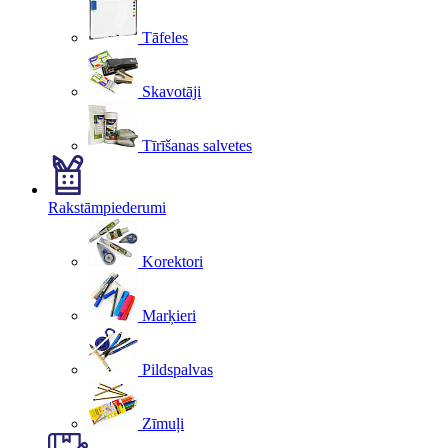
Tāfeles
Skavotāji
Tīrīšanas salvetes
Rakstāmpiederumi
Korektori
Marķieri
Pildspalvas
Zīmuļi