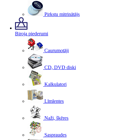
Pirkstu mitrinātājs
Biroja piederumi
Caurumotāji
CD, DVD diski
Kalkulatori
Līmlentes
Naži, šķēres
Saspraudes