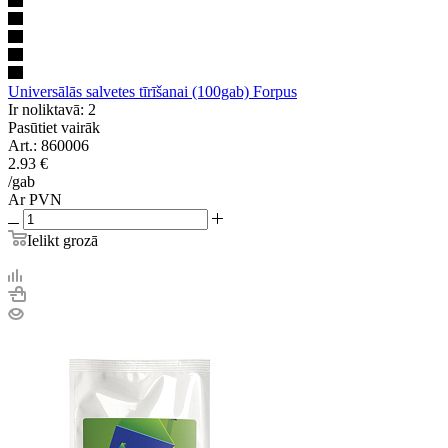
Universālās salvetes tīrīšanai (100gab) Forpus
Ir noliktavā: 2
Pasūtiet vairāk
Art.: 860006
2.93
€
/gab
Ar PVN
Ielikt grozā