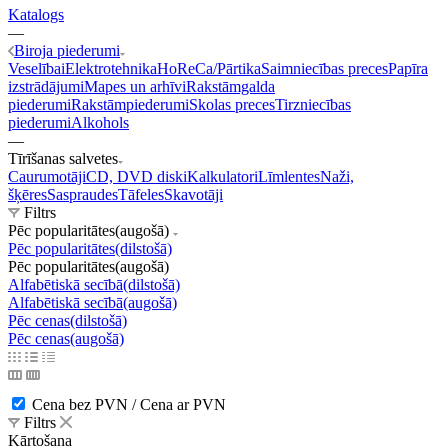
Katalogs
—
Biroja piederumi
Veselībai
Elektrotehnika
HoReCa/Pārtika
Saimniecības preces
Papīra
izstrādājumi
Mapes un arhīvi
Rakstāmgalda
piederumi
Rakstāmpiederumi
Skolas preces
Tirzniecības
piederumi
Alkohols
—
Tīrīšanas salvetes
Caurumotāji
CD, DVD diski
Kalkulatori
Līmlentes
Naži,
šķēres
Saspraudes
Tāfeles
Skavotāji
Filtrs
Pēc popularitātes(augošā)
Pēc popularitātes(dilstošā)
Pēc popularitātes(augošā)
Alfabētiskā secībā(dilstošā)
Alfabētiskā secībā(augošā)
Pēc cenas(dilstošā)
Pēc cenas(augošā)
Cena bez PVN / Cena ar PVN
Filtrs
Kārtošana