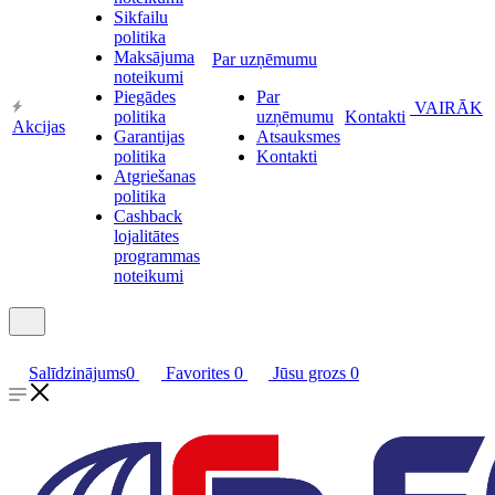
Sikfailu
politika
Maksājuma
Par uzņēmumu
noteikumi
Piegādes
Par
VAIRĀK
politika
uzņēmumu
Kontakti
Akcijas
Garantijas
Atsauksmes
politika
Kontakti
Atgriešanas
politika
Cashback
lojalitātes
programmas
noteikumi
Salīdzinājums
0
Favorites
0
Jūsu grozs
0