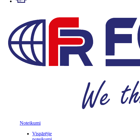
Noteikumi
Vispārējie
noteikumi