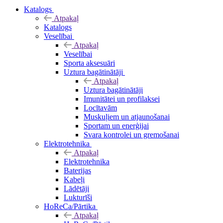
Katalogs
Atpakaļ
Katalogs
Veselībai
Atpakaļ
Veselībai
Sporta aksesuāri
Uztura bagātinātāji
Atpakaļ
Uztura bagātinātāji
Imunitātei un profilaksei
Locītavām
Muskuļiem un atjaunošanai
Sportam un enerģijai
Svara kontrolei un gremošanai
Elektrotehnika
Atpakaļ
Elektrotehnika
Baterijas
Kabeļi
Lādētāji
Lukturīši
HoReCa/Pārtika
Atpakaļ