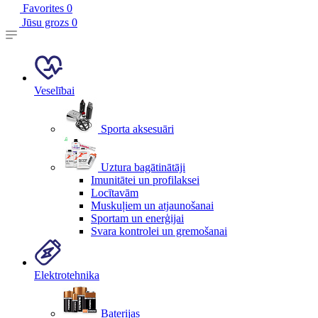
Favorites
0
Jūsu grozs
0
Veselībai
Sporta aksesuāri
Uztura bagātinātāji
Imunitātei un profilaksei
Locītavām
Muskuļiem un atjaunošanai
Sportam un enerģijai
Svara kontrolei un gremošanai
Elektrotehnika
Baterijas