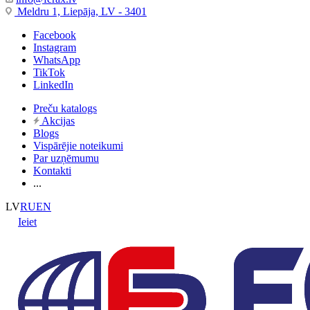
Meldru 1, Liepāja, LV - 3401
Facebook
Instagram
WhatsApp
TikTok
LinkedIn
Preču katalogs
Akcijas
Blogs
Vispārējie noteikumi
Par uzņēmumu
Kontakti
...
LV
RU
EN
Ieiet