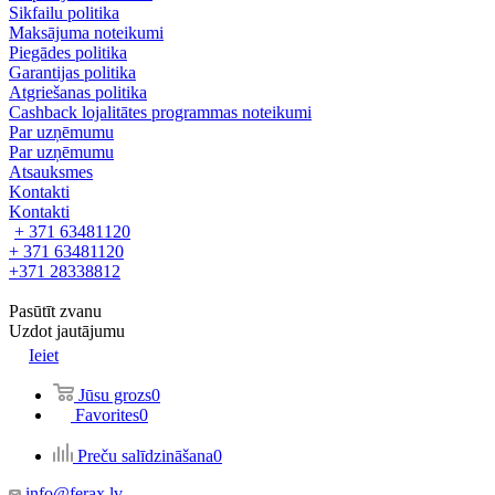
Sikfailu politika
Maksājuma noteikumi
Piegādes politika
Garantijas politika
Atgriešanas politika
Cashback lojalitātes programmas noteikumi
Par uzņēmumu
Par uzņēmumu
Atsauksmes
Kontakti
Kontakti
+ 371 63481120
+ 371 63481120
+371 28338812
Pasūtīt zvanu
Uzdot jautājumu
Ieiet
Jūsu grozs
0
Favorites
0
Preču salīdzināšana
0
info@ferax.lv