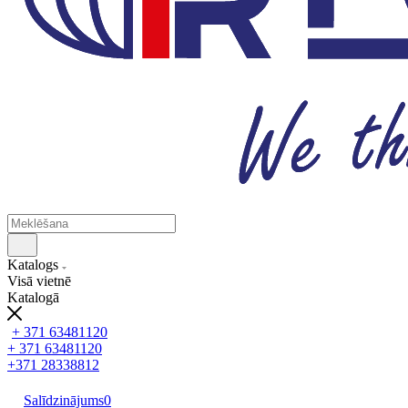
Katalogs
Visā vietnē
Katalogā
+ 371 63481120
+ 371 63481120
+371 28338812
Salīdzinājums
0