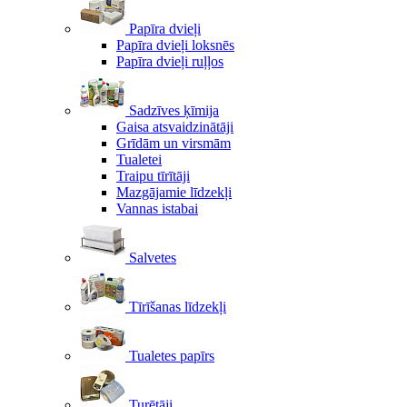
Papīra dvieļi
Papīra dvieļi loksnēs
Papīra dvieļi ruļļos
Sadzīves ķīmija
Gaisa atsvaidzinātāji
Grīdām un virsmām
Tualetei
Traipu tīrītāji
Mazgājamie līdzekļi
Vannas istabai
Salvetes
Tīrīšanas līdzekļi
Tualetes papīrs
Turētāji