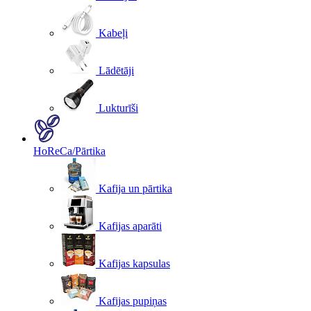
Kabeļi
Lādētāji
Lukturīši
HoReCa/Pārtika
Kafija un pārtika
Kafijas aparāti
Kafijas kapsulas
Kafijas pupiņas