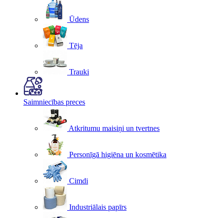
Ūdens
Tēja
Trauki
Saimniecības preces
Atkritumu maisiņi un tvertnes
Personīgā higiēna un kosmētika
Cimdi
Industriālais papīrs