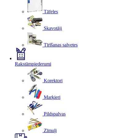
Tāfeles
Skavotāji
Tīrīšanas salvetes
Rakstāmpiederumi
Korektori
Marķieri
Pildspalvas
Zīmuļi