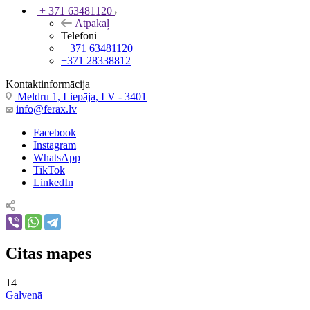
+ 371 63481120
Atpakaļ
Telefoni
+ 371 63481120
+371 28338812
Kontaktinformācija
Meldru 1, Liepāja, LV - 3401
info@ferax.lv
Facebook
Instagram
WhatsApp
TikTok
LinkedIn
Citas mapes
14
Galvenā
—