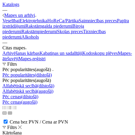
Katalogs
—
Mapes un arhīvi
Veselībai
Elektrotehnika
HoReCa/Pārtika
Saimniecības preces
Papīra
izstrādājumi
Rakstāmgalda piederumi
Biroja
piederumi
Rakstāmpiederumi
Skolas preces
Tirzniecības
piederumi
Alkohols
—
Citas mapes
Arhivēšanas kārbas
Kabatiņas un sadalītāji
Kodoskopu plēves
Mapes-
ātršuvēji
Mapes-reģistri
Filtrs
Pēc popularitātes(augošā)
Pēc popularitātes(dilstošā)
Pēc popularitātes(augošā)
Alfabētiskā secībā(dilstošā)
Alfabētiskā secībā(augošā)
Pēc cenas(dilstošā)
Pēc cenas(augošā)
Cena bez PVN / Cena ar PVN
Filtrs
Kārtošana