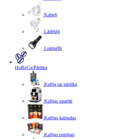
Kabeļi
Lādētāji
Lukturīši
HoReCa/Pārtika
Kafija un pārtika
Kafijas aparāti
Kafijas kapsulas
Kafijas pupiņas