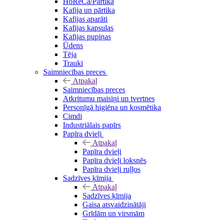
HoReCa/Pārtika
Kafija un pārtika
Kafijas aparāti
Kafijas kapsulas
Kafijas pupiņas
Ūdens
Tēja
Trauki
Saimniecības preces
Atpakaļ
Saimniecības preces
Atkritumu maisiņi un tvertnes
Personīgā higiēna un kosmētika
Cimdi
Industriālais papīrs
Papīra dvieļi
Atpakaļ
Papīra dvieļi
Papīra dvieļi loksnēs
Papīra dvieļi ruļļos
Sadzīves ķīmija
Atpakaļ
Sadzīves ķīmija
Gaisa atsvaidzinātāji
Grīdām un virsmām