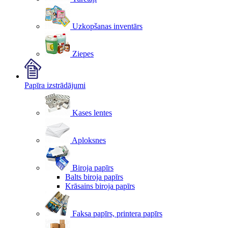
Uzkopšanas inventārs
Ziepes
Papīra izstrādājumi
Kases lentes
Aploksnes
Biroja papīrs
Balts biroja papīrs
Krāsains biroja papīrs
Faksa papīrs, printera papīrs