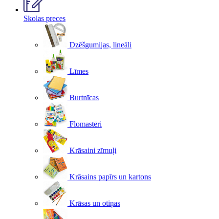
Skolas preces
Dzēšgumijas, lineāli
Līmes
Burtnīcas
Flomastēri
Krāsaini zīmuļi
Krāsains papīrs un kartons
Krāsas un otiņas