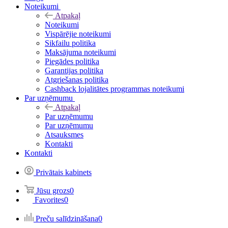
Noteikumi
Atpakaļ
Noteikumi
Vispārējie noteikumi
Sikfailu politika
Maksājuma noteikumi
Piegādes politika
Garantijas politika
Atgriešanas politika
Cashback lojalitātes programmas noteikumi
Par uzņēmumu
Atpakaļ
Par uzņēmumu
Par uzņēmumu
Atsauksmes
Kontakti
Kontakti
Privātais kabinets
Jūsu grozs
0
Favorites
0
Preču salīdzināšana
0