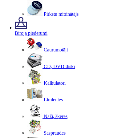
Pirkstu mitrinātājs
Biroja piederumi
Caurumotāji
CD, DVD diski
Kalkulatori
Līmlentes
Naži, šķēres
Saspraudes