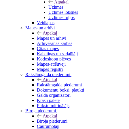
Atpakaļ
Uzlīmes
Uzlīmes loksnes
Uzlīmes ruļļos
Veidlapas
Mapes un arhīvi
Atpakaļ
Mapes un arhīvi
Arhivēšanas kārbas
Citas mapes
Kabatiņas un sadalītāji
Kodoskopu plēves
Mapes-ātršuvēji
Mapes-reģistri
Rakstāmgalda piederumi
Atpakaļ
Rakstāmgalda piederumi
Dokumentu boksi, plaukti
Galda organizatori
Krāsu palete
Pirkstu mitrinātājs
Biroja piederumi
Atpakaļ
Biroja piederumi
Caurumotāji