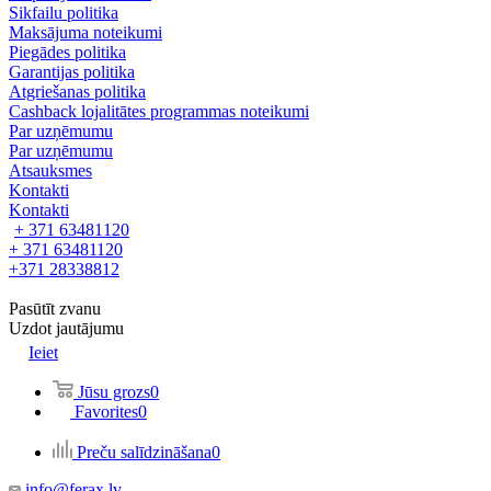
Sikfailu politika
Maksājuma noteikumi
Piegādes politika
Garantijas politika
Atgriešanas politika
Cashback lojalitātes programmas noteikumi
Par uzņēmumu
Par uzņēmumu
Atsauksmes
Kontakti
Kontakti
+ 371 63481120
+ 371 63481120
+371 28338812
Pasūtīt zvanu
Uzdot jautājumu
Ieiet
Jūsu grozs
0
Favorites
0
Preču salīdzināšana
0
info@ferax.lv