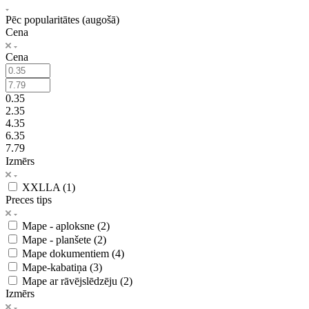
Pēc popularitātes (augošā)
Cena
Cena
0.35
2.35
4.35
6.35
7.79
Izmērs
XXLLA (
1
)
Preces tips
Mape - aploksne (
2
)
Mape - planšete (
2
)
Mape dokumentiem (
4
)
Mape-kabatiņa (
3
)
Mape ar rāvējslēdzēju (
2
)
Izmērs