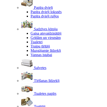
Papīra dvieļi
Papīra dvieļi loksnēs
Papīra dvieļi ruļļos
Sadzīves ķīmija
Gaisa atsvaidzinātāji
Grīdām un virsmām
Tualetei
Traipu tīrītāji
Mazgājamie līdzekļi
Vannas istabai
Salvetes
Tīrīšanas līdzekļi
Tualetes papīrs
Turētāji