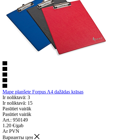
Mape planšete Forpus A4 dažādas krāsas
Ir noliktavā: 3
Ir noliktavā: 15
Pasūtiet vairāk
Pasūtiet vairāk
Art.: 950149
1.20
€
/gab
Ar PVN
Варианты цен