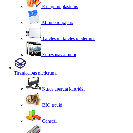
Krītiņi un plastilīns
Milimetru papīrs
Tāfeles un tāfeles piederumi
Zīmēšanas albumi
Tirzniecības piederumi
Kases aparāta kārtridži
BIO trauki
Cenrāži