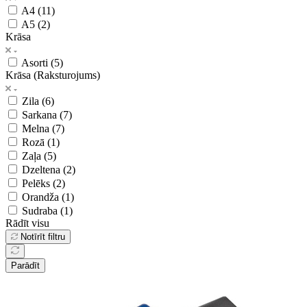
A4 (
11
)
A5 (
2
)
Krāsa
Asorti (
5
)
Krāsa (Raksturojums)
Zila (
6
)
Sarkana (
7
)
Melna (
7
)
Rozā (
1
)
Zaļa (
5
)
Dzeltena (
2
)
Pelēks (
2
)
Orandža (
1
)
Sudraba (
1
)
Rādīt visu
Notīrīt filtru
Parādīt