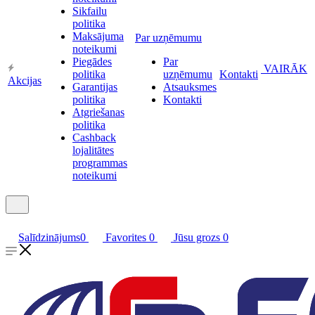
Sikfailu
politika
Maksājuma
Par uzņēmumu
noteikumi
Piegādes
Par
VAIRĀK
politika
uzņēmumu
Kontakti
Akcijas
Garantijas
Atsauksmes
politika
Kontakti
Atgriešanas
politika
Cashback
lojalitātes
programmas
noteikumi
Salīdzinājums
0
Favorites
0
Jūsu grozs
0