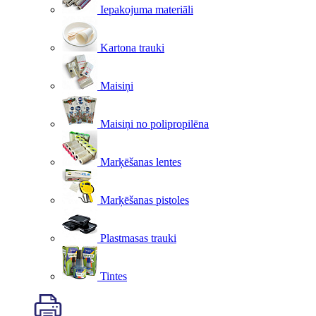
Iepakojuma materiāli
Kartona trauki
Maisiņi
Maisiņi no polipropilēna
Marķēšanas lentes
Marķēšanas pistoles
Plastmasas trauki
Tintes