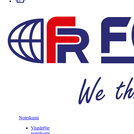
Noteikumi
Vispārējie
noteikumi