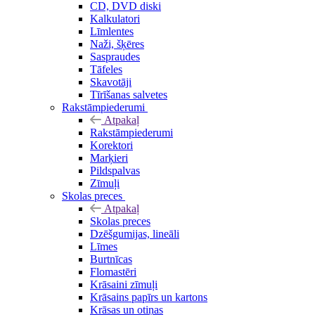
CD, DVD diski
Kalkulatori
Līmlentes
Naži, šķēres
Saspraudes
Tāfeles
Skavotāji
Tīrīšanas salvetes
Rakstāmpiederumi
Atpakaļ
Rakstāmpiederumi
Korektori
Marķieri
Pildspalvas
Zīmuļi
Skolas preces
Atpakaļ
Skolas preces
Dzēšgumijas, lineāli
Līmes
Burtnīcas
Flomastēri
Krāsaini zīmuļi
Krāsains papīrs un kartons
Krāsas un otiņas