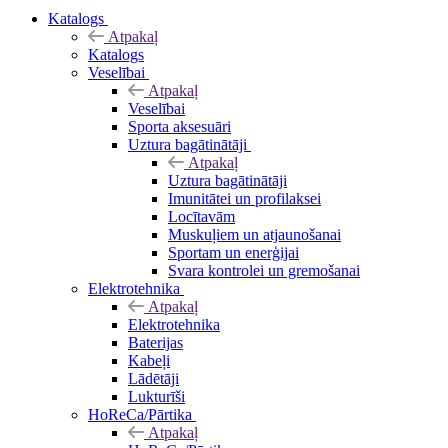
Katalogs
Atpakaļ
Katalogs
Veselībai
Atpakaļ
Veselībai
Sporta aksesuāri
Uztura bagātinātāji
Atpakaļ
Uztura bagātinātāji
Imunitātei un profilaksei
Locītavām
Muskuļiem un atjaunošanai
Sportam un enerģijai
Svara kontrolei un gremošanai
Elektrotehnika
Atpakaļ
Elektrotehnika
Baterijas
Kabeļi
Lādētāji
Lukturīši
HoReCa/Pārtika
Atpakaļ