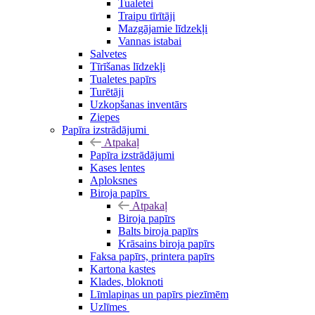
Tualetei
Traipu tīrītāji
Mazgājamie līdzekļi
Vannas istabai
Salvetes
Tīrīšanas līdzekļi
Tualetes papīrs
Turētāji
Uzkopšanas inventārs
Ziepes
Papīra izstrādājumi
Atpakaļ
Papīra izstrādājumi
Kases lentes
Aploksnes
Biroja papīrs
Atpakaļ
Biroja papīrs
Balts biroja papīrs
Krāsains biroja papīrs
Faksa papīrs, printera papīrs
Kartona kastes
Klades, bloknoti
Līmlapiņas un papīrs piezīmēm
Uzlīmes