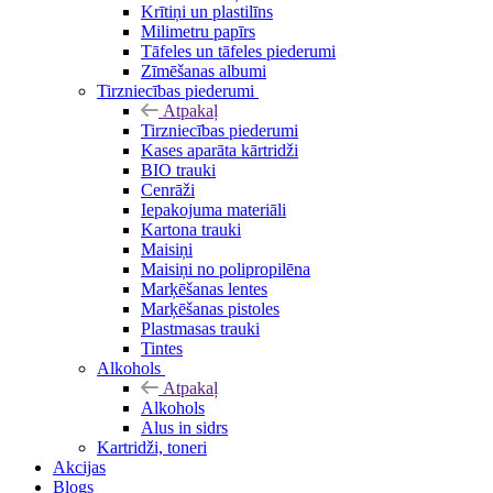
Krītiņi un plastilīns
Milimetru papīrs
Tāfeles un tāfeles piederumi
Zīmēšanas albumi
Tirzniecības piederumi
Atpakaļ
Tirzniecības piederumi
Kases aparāta kārtridži
BIO trauki
Cenrāži
Iepakojuma materiāli
Kartona trauki
Maisiņi
Maisiņi no polipropilēna
Marķēšanas lentes
Marķēšanas pistoles
Plastmasas trauki
Tintes
Alkohols
Atpakaļ
Alkohols
Alus in sidrs
Kartridži, toneri
Akcijas
Blogs