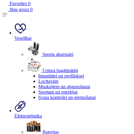
Favorites
0
Jūsu grozs
0
Veselībai
Sporta aksesuāri
Uztura bagātinātāji
Imunitātei un profilaksei
Locītavām
Muskuļiem un atjaunošanai
Sportam un enerģijai
Svara kontrolei un gremošanai
Elektrotehnika
Baterijas