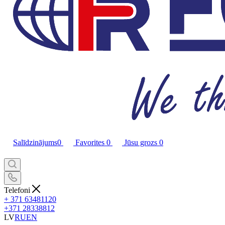
Salīdzinājums
0
Favorites
0
Jūsu grozs
0
Telefoni
+ 371 63481120
+371 28338812
LV
RU
EN