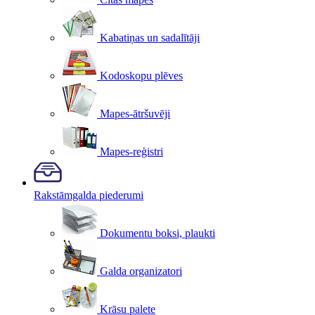
Kabatiņas un sadalītāji
Kodoskopu plēves
Mapes-ātršuvēji
Mapes-reģistri
Rakstāmgalda piederumi
Dokumentu boksi, plaukti
Galda organizatori
Krāsu palete