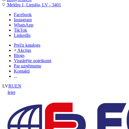
Meldru 1, Liepāja, LV - 3401
Facebook
Instagram
WhatsApp
TikTok
LinkedIn
Preču katalogs
Akcijas
Blogs
Vispārējie noteikumi
Par uzņēmumu
Kontakti
...
LV
RU
EN
Ieiet