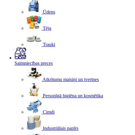
Ūdens
Tēja
Trauki
Saimniecības preces
Atkritumu maisiņi un tvertnes
Personīgā higiēna un kosmētika
Cimdi
Industriālais papīrs