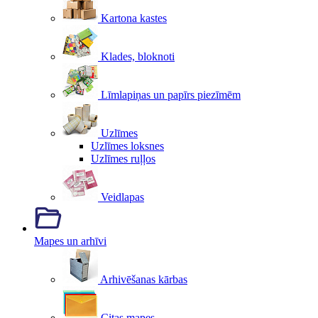
Kartona kastes
Klades, bloknoti
Līmlapiņas un papīrs piezīmēm
Uzlīmes
Uzlīmes loksnes
Uzlīmes ruļļos
Veidlapas
Mapes un arhīvi
Arhivēšanas kārbas
Citas mapes