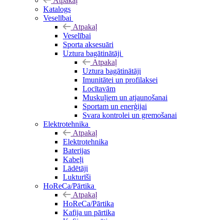
Atpakaļ
Katalogs
Veselībai
Atpakaļ
Veselībai
Sporta aksesuāri
Uztura bagātinātāji
Atpakaļ
Uztura bagātinātāji
Imunitātei un profilaksei
Locītavām
Muskuļiem un atjaunošanai
Sportam un enerģijai
Svara kontrolei un gremošanai
Elektrotehnika
Atpakaļ
Elektrotehnika
Baterijas
Kabeļi
Lādētāji
Lukturīši
HoReCa/Pārtika
Atpakaļ
HoReCa/Pārtika
Kafija un pārtika