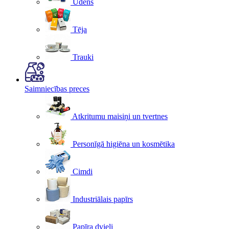
Ūdens
Tēja
Trauki
Saimniecības preces
Atkritumu maisiņi un tvertnes
Personīgā higiēna un kosmētika
Cimdi
Industriālais papīrs
Papīra dvieļi