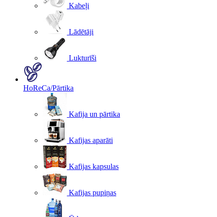
Kabeļi
Lādētāji
Lukturīši
HoReCa/Pārtika
Kafija un pārtika
Kafijas aparāti
Kafijas kapsulas
Kafijas pupiņas