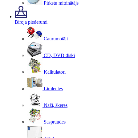
Pirkstu mitrinātājs
Biroja piederumi
Caurumotāji
CD, DVD diski
Kalkulatori
Līmlentes
Naži, šķēres
Saspraudes