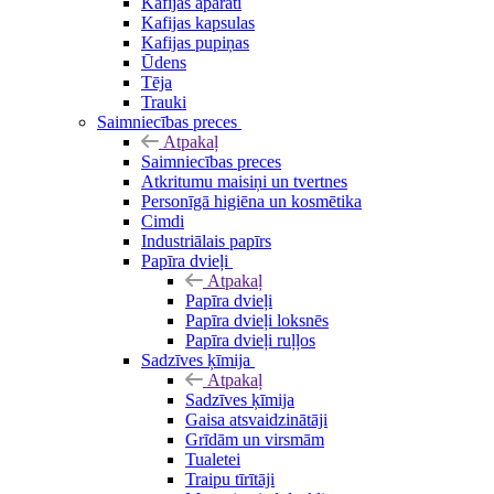
Kafijas aparāti
Kafijas kapsulas
Kafijas pupiņas
Ūdens
Tēja
Trauki
Saimniecības preces
Atpakaļ
Saimniecības preces
Atkritumu maisiņi un tvertnes
Personīgā higiēna un kosmētika
Cimdi
Industriālais papīrs
Papīra dvieļi
Atpakaļ
Papīra dvieļi
Papīra dvieļi loksnēs
Papīra dvieļi ruļļos
Sadzīves ķīmija
Atpakaļ
Sadzīves ķīmija
Gaisa atsvaidzinātāji
Grīdām un virsmām
Tualetei
Traipu tīrītāji