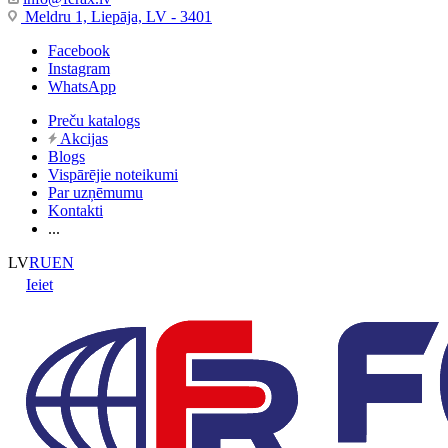
Meldru 1, Liepāja, LV - 3401
Facebook
Instagram
WhatsApp
Preču katalogs
Akcijas
Blogs
Vispārējie noteikumi
Par uzņēmumu
Kontakti
...
LV
RU
EN
Ieiet