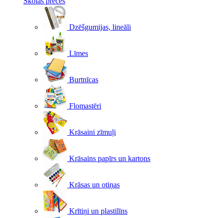
Skolas preces
Dzēšgumijas, lineāli
Līmes
Burtnīcas
Flomastēri
Krāsaini zīmuļi
Krāsains papīrs un kartons
Krāsas un otiņas
Krītiņi un plastilīns