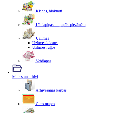
Klades, bloknoti
Līmlapiņas un papīrs piezīmēm
Uzlīmes
Uzlīmes loksnes
Uzlīmes ruļļos
Veidlapas
Mapes un arhīvi
Arhivēšanas kārbas
Citas mapes