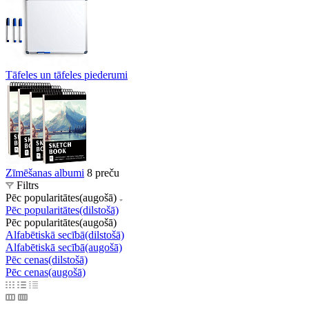
Tāfeles un tāfeles piederumi
Zīmēšanas albumi
8 preču
Filtrs
Pēc popularitātes(augošā)
Pēc popularitātes(dilstošā)
Pēc popularitātes(augošā)
Alfabētiskā secībā(dilstošā)
Alfabētiskā secībā(augošā)
Pēc cenas(dilstošā)
Pēc cenas(augošā)