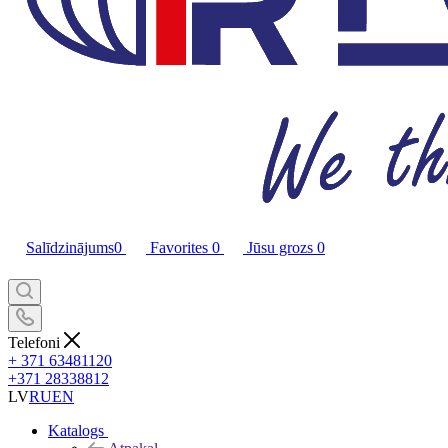
Salīdzinājums
0
Favorites
0
Jūsu grozs
0
Telefoni
+ 371 63481120
+371 28338812
LV
RU
EN
Katalogs