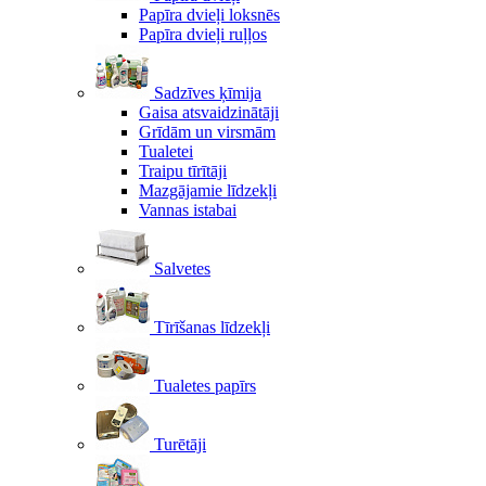
Papīra dvieļi loksnēs
Papīra dvieļi ruļļos
Sadzīves ķīmija
Gaisa atsvaidzinātāji
Grīdām un virsmām
Tualetei
Traipu tīrītāji
Mazgājamie līdzekļi
Vannas istabai
Salvetes
Tīrīšanas līdzekļi
Tualetes papīrs
Turētāji