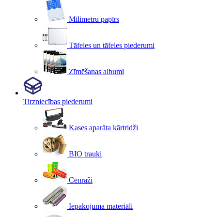
Milimetru papīrs
Tāfeles un tāfeles piederumi
Zīmēšanas albumi
Tirzniecības piederumi
Kases aparāta kārtridži
BIO trauki
Cenrāži
Iepakojuma materiāli