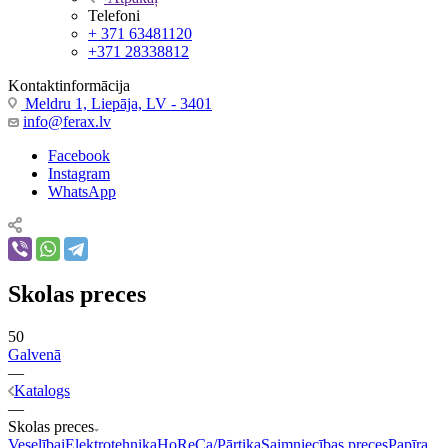
Telefoni
+ 371 63481120
+371 28338812
Kontaktinformācija
Meldru 1, Liepāja, LV - 3401
info@ferax.lv
Facebook
Instagram
WhatsApp
Skolas preces
50
Galvenā
—
Katalogs
—
Skolas preces
Veselībai
Elektrotehnika
HoReCa/Pārtika
Saimniecības preces
Papīra