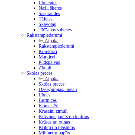
Līmlentes
Naži, šķēres
Saspraudes
Tāfeles
Skavotāji
Tīrīšanas salvetes
Rakstāmpiederumi
Atpakaļ
Rakstāmpiederumi
Korektori
Marķieri
Pildspalvas
Zīmuļi
Skolas preces
Atpakaļ
Skolas preces
Dzēšgumijas, lineāli
Līmes
Burtnīcas
Flomastēri
Krāsaini zīmuļi
Krāsains papīrs un kartons
Krāsas un otiņas
Krītiņi un plastilīns
Milimetru papīrs