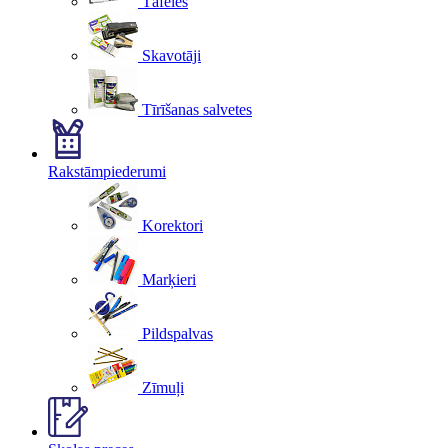
Tāfeles
Skavotāji
Tīrīšanas salvetes
Rakstāmpiederumi
Korektori
Marķieri
Pildspalvas
Zīmuļi