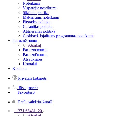
Noteikumi
Vispārējie noteikumi
Sikfailu politika
Maksājuma noteikumi
Piegādes politika
Garantijas politika
Atgriešanas politika
Cashback lojalitātes programmas noteikumi
Par uzņēmumu
Atpakaļ
Par uzņēmumu
Par uzņēmumu
Atsauksmes
Kontakti
Kontakti
Privātais kabinets
Jūsu grozs
0
Favorites
0
Preču salīdzināšana
0
+ 371 63481120
Atpakaļ