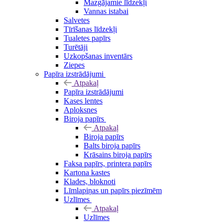
Mazgājamie līdzekļi
Vannas istabai
Salvetes
Tīrīšanas līdzekļi
Tualetes papīrs
Turētāji
Uzkopšanas inventārs
Ziepes
Papīra izstrādājumi
Atpakaļ
Papīra izstrādājumi
Kases lentes
Aploksnes
Biroja papīrs
Atpakaļ
Biroja papīrs
Balts biroja papīrs
Krāsains biroja papīrs
Faksa papīrs, printera papīrs
Kartona kastes
Klades, bloknoti
Līmlapiņas un papīrs piezīmēm
Uzlīmes
Atpakaļ
Uzlīmes