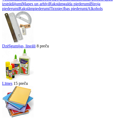
izstrādājumi
Mapes un arhīvi
Rakstāmgalda piederumi
Biroja
piederumi
Rakstāmpiederumi
Tirzniecības piederumi
Alkohols
Dzēšgumijas, lineāli
8 preču
Līmes
15 preču