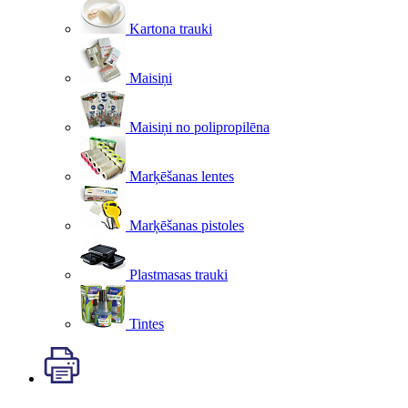
Kartona trauki
Maisiņi
Maisiņi no polipropilēna
Marķēšanas lentes
Marķēšanas pistoles
Plastmasas trauki
Tintes