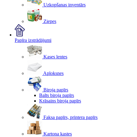
Uzkopšanas inventārs
Ziepes
Papīra izstrādājumi
Kases lentes
Aploksnes
Biroja papīrs
Balts biroja papīrs
Krāsains biroja papīrs
Faksa papīrs, printera papīrs
Kartona kastes