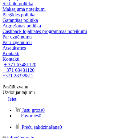
Sikfailu politika
Maksājuma noteikumi
Piegādes politika
Garantijas politika
Atgriešanas politika
Cashback lojalitātes programmas noteikumi
Par uzņēmumu
Par uzņēmumu
Atsauksmes
Kontakti
Kontakti
+ 371 63481120
+ 371 63481120
+371 28338812
Pasūtīt zvanu
Uzdot jautājumu
Ieiet
Jūsu grozs
0
Favorites
0
Preču salīdzināšana
0
info@ferax.lv