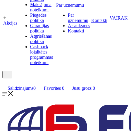
Maksājuma
Par uzņēmumu
noteikumi
Piegādes
Par
VAIRĀK
politika
uzņēmumu
Kontakti
Akcijas
Garantijas
Atsauksmes
politika
Kontakti
Atgriešanas
politika
Cashback
lojalitātes
programmas
noteikumi
Salīdzinājums
0
Favorites
0
Jūsu grozs
0