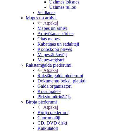
Uzlīmes loksnes
Uzlīmes ruļļos
Veidlapas
Mapes un arhīvi
Atpakaļ
Mapes un arhīvi
Arhivēšanas kārbas
Citas mapes
Kabatiņas un sadalītāji
Kodoskopu plēves
Mapes-ātršuvēji
Mapes-reģistri
Rakstāmgalda piederumi
Atpakaļ
Rakstāmgalda piederumi
Dokumentu boksi, plaukti
Galda organizatori
Krāsu palete
Pirkstu mitrinātājs
Biroja piederumi
Atpakaļ
Biroja piederumi
Caurumotāji
CD, DVD diski
Kalkulatori