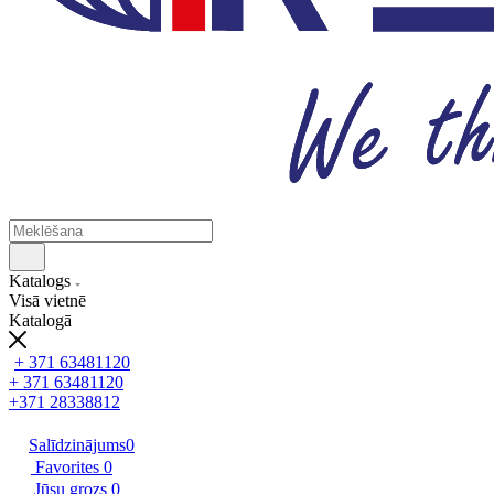
Katalogs
Visā vietnē
Katalogā
+ 371 63481120
+ 371 63481120
+371 28338812
Salīdzinājums
0
Favorites
0
Jūsu grozs
0