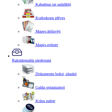
Kabatiņas un sadalītāji
Kodoskopu plēves
Mapes-ātršuvēji
Mapes-reģistri
Rakstāmgalda piederumi
Dokumentu boksi, plaukti
Galda organizatori
Krāsu palete