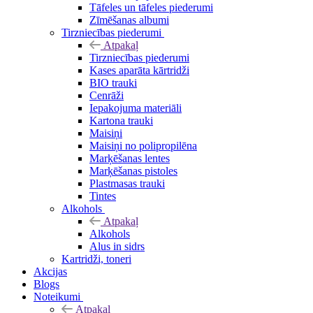
Tāfeles un tāfeles piederumi
Zīmēšanas albumi
Tirzniecības piederumi
Atpakaļ
Tirzniecības piederumi
Kases aparāta kārtridži
BIO trauki
Cenrāži
Iepakojuma materiāli
Kartona trauki
Maisiņi
Maisiņi no polipropilēna
Marķēšanas lentes
Marķēšanas pistoles
Plastmasas trauki
Tintes
Alkohols
Atpakaļ
Alkohols
Alus in sidrs
Kartridži, toneri
Akcijas
Blogs
Noteikumi
Atpakaļ