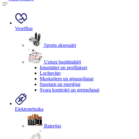
Veselībai
Sporta aksesuāri
Uztura bagātinātāji
Imunitātei un profilaksei
Locītavām
Muskuļiem un atjaunošanai
Sportam un enerģijai
Svara kontrolei un gremošanai
Elektrotehnika
Baterijas