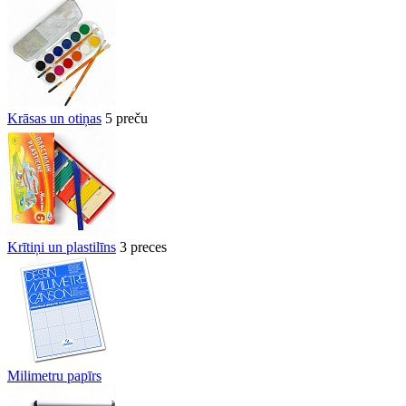
Krāsas un otiņas
5 preču
Krītiņi un plastilīns
3 preces
Milimetru papīrs