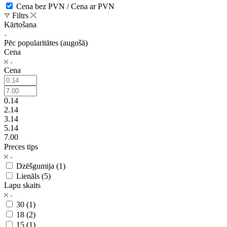
Cena bez PVN / Cena ar PVN
Filtrs
Kārtošana
Pēc popularitātes (augošā)
Cena
Cena
0.14
2.14
3.14
5.14
7.00
Preces tips
Dzēšgumija (
1
)
Lienāls (
5
)
Lapu skaits
30 (
1
)
18 (
2
)
15 (
1
)