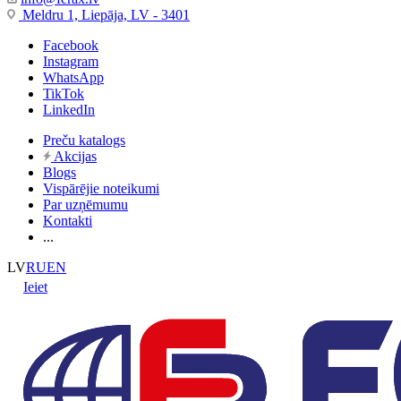
Meldru 1, Liepāja, LV - 3401
Facebook
Instagram
WhatsApp
TikTok
LinkedIn
Preču katalogs
Akcijas
Blogs
Vispārējie noteikumi
Par uzņēmumu
Kontakti
...
LV
RU
EN
Ieiet