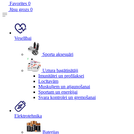
Favorites
0
Jūsu grozs
0
Veselībai
Sporta aksesuāri
Uztura bagātinātāji
Imunitātei un profilaksei
Locītavām
Muskuļiem un atjaunošanai
Sportam un enerģijai
Svara kontrolei un gremošanai
Elektrotehnika
Baterijas