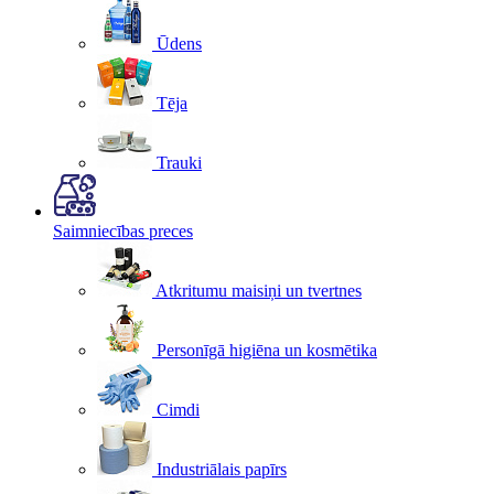
Ūdens
Tēja
Trauki
Saimniecības preces
Atkritumu maisiņi un tvertnes
Personīgā higiēna un kosmētika
Cimdi
Industriālais papīrs