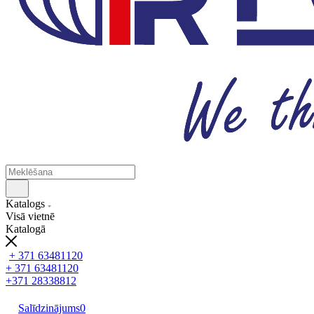
Katalogs
Visā vietnē
Katalogā
+ 371 63481120
+ 371 63481120
+371 28338812
Salīdzinājums
0