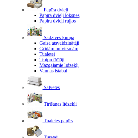
Papīra dvieļi
Papīra dvieļi loksnēs
Papīra dvieļi ruļļos
Sadzīves ķīmija
Gaisa atsvaidzinātāji
Grīdām un virsmām
Tualetei
Traipu tīrītāji
Mazgājamie līdzekļi
Vannas istabai
Salvetes
Tīrīšanas līdzekļi
Tualetes papīrs
Turētāji