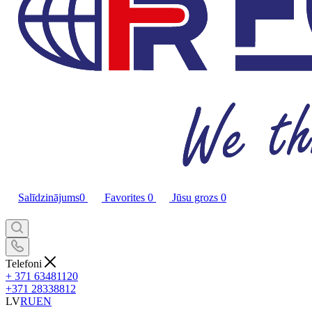
Salīdzinājums
0
Favorites
0
Jūsu grozs
0
Telefoni
+ 371 63481120
+371 28338812
LV
RU
EN