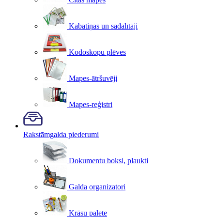
Kabatiņas un sadalītāji
Kodoskopu plēves
Mapes-ātršuvēji
Mapes-reģistri
Rakstāmgalda piederumi
Dokumentu boksi, plaukti
Galda organizatori
Krāsu palete