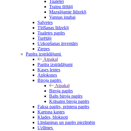
Tualetei
Traipu tīrītāji
Mazgājamie līdzekļi
Vannas istabai
Salvetes
Tīrīšanas līdzekļi
Tualetes papīrs
Turētāji
Uzkopšanas inventārs
Ziepes
Papīra izstrādājumi
Atpakaļ
Papīra izstrādājumi
Kases lentes
Aploksnes
Biroja papīrs
Atpakaļ
Biroja papīrs
Balts biroja papīrs
Krāsains biroja papīrs
Faksa papīrs, printera papīrs
Kartona kastes
Klades, bloknoti
Līmlapiņas un papīrs piezīmēm
Uzlīmes