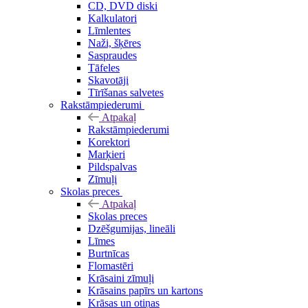
CD, DVD diski
Kalkulatori
Līmlentes
Naži, šķēres
Saspraudes
Tāfeles
Skavotāji
Tīrīšanas salvetes
Rakstāmpiederumi
Atpakaļ
Rakstāmpiederumi
Korektori
Marķieri
Pildspalvas
Zīmuļi
Skolas preces
Atpakaļ
Skolas preces
Dzēšgumijas, lineāli
Līmes
Burtnīcas
Flomastēri
Krāsaini zīmuļi
Krāsains papīrs un kartons
Krāsas un otiņas