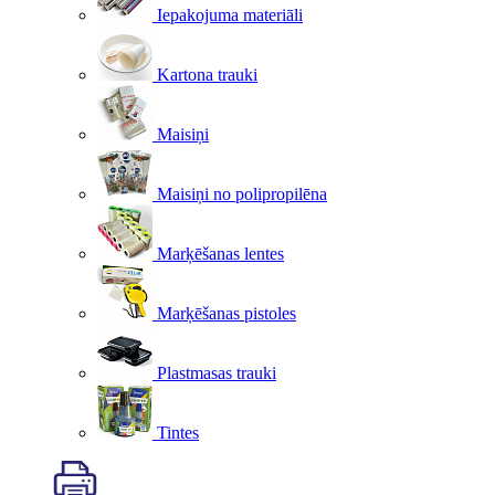
Iepakojuma materiāli
Kartona trauki
Maisiņi
Maisiņi no polipropilēna
Marķēšanas lentes
Marķēšanas pistoles
Plastmasas trauki
Tintes