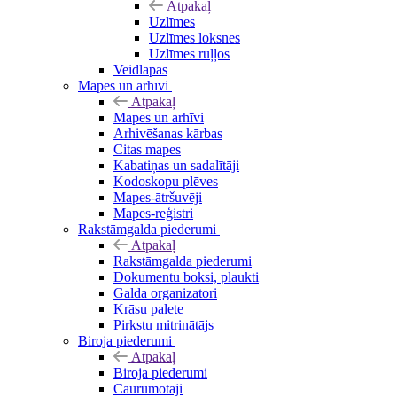
Atpakaļ
Uzlīmes
Uzlīmes loksnes
Uzlīmes ruļļos
Veidlapas
Mapes un arhīvi
Atpakaļ
Mapes un arhīvi
Arhivēšanas kārbas
Citas mapes
Kabatiņas un sadalītāji
Kodoskopu plēves
Mapes-ātršuvēji
Mapes-reģistri
Rakstāmgalda piederumi
Atpakaļ
Rakstāmgalda piederumi
Dokumentu boksi, plaukti
Galda organizatori
Krāsu palete
Pirkstu mitrinātājs
Biroja piederumi
Atpakaļ
Biroja piederumi
Caurumotāji