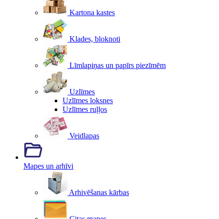
Kartona kastes
Klades, bloknoti
Līmlapiņas un papīrs piezīmēm
Uzlīmes
Uzlīmes loksnes
Uzlīmes ruļļos
Veidlapas
Mapes un arhīvi
Arhivēšanas kārbas
Citas mapes