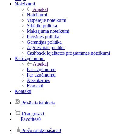
Noteikumi
Atpakaļ
Noteikumi
Vispārējie noteikumi
Sikfailu politika
Maksājuma noteikumi
Piegādes politika
Garantijas politika
Atgriešanas politika
Cashback lojalitātes programmas noteikumi
Par uzņēmumu
Atpakaļ
Par uzņēmumu
Par uzņēmumu
Atsauksmes
Kontakti
Kontakti
Privātais kabinets
Jūsu grozs
0
Favorites
0
Preču salīdzināšana
0