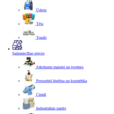
Ūdens
Tēja
Trauki
Saimniecības preces
Atkritumu maisiņi un tvertnes
Personīgā higiēna un kosmētika
Cimdi
Industriālais papīrs