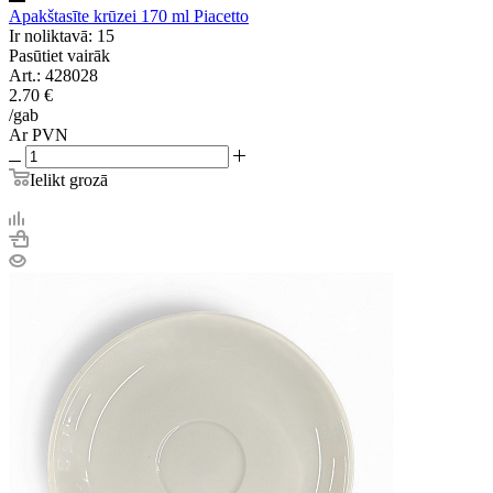
Apakštasīte krūzei 170 ml Piacetto
Ir noliktavā: 15
Pasūtiet vairāk
Art.: 428028
2.70
€
/gab
Ar PVN
Ielikt grozā