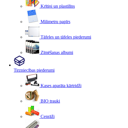
Krītiņi un plastilīns
Milimetru papīrs
Tāfeles un tāfeles piederumi
Zīmēšanas albumi
Tirzniecības piederumi
Kases aparāta kārtridži
BIO trauki
Cenrāži