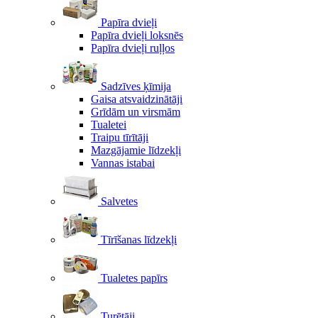
Papīra dvieļi
Papīra dvieļi loksnēs
Papīra dvieļi ruļļos
Sadzīves ķīmija
Gaisa atsvaidzinātāji
Grīdām un virsmām
Tualetei
Traipu tīrītāji
Mazgājamie līdzekļi
Vannas istabai
Salvetes
Tīrīšanas līdzekļi
Tualetes papīrs
Turētāji