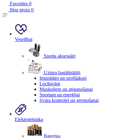
Favorites
0
Jūsu grozs
0
Veselībai
Sporta aksesuāri
Uztura bagātinātāji
Imunitātei un profilaksei
Locītavām
Muskuļiem un atjaunošanai
Sportam un enerģijai
Svara kontrolei un gremošanai
Elektrotehnika
Baterijas