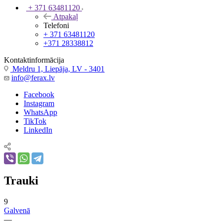
+ 371 63481120
Atpakaļ
Telefoni
+ 371 63481120
+371 28338812
Kontaktinformācija
Meldru 1, Liepāja, LV - 3401
info@ferax.lv
Facebook
Instagram
WhatsApp
TikTok
LinkedIn
Trauki
9
Galvenā
—