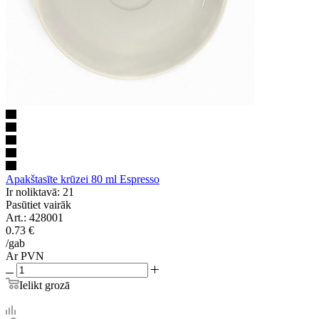
Apakštasīte krūzei 80 ml Espresso
Ir noliktavā: 21
Pasūtiet vairāk
Art.: 428001
0.73
€
/gab
Ar PVN
Ielikt grozā