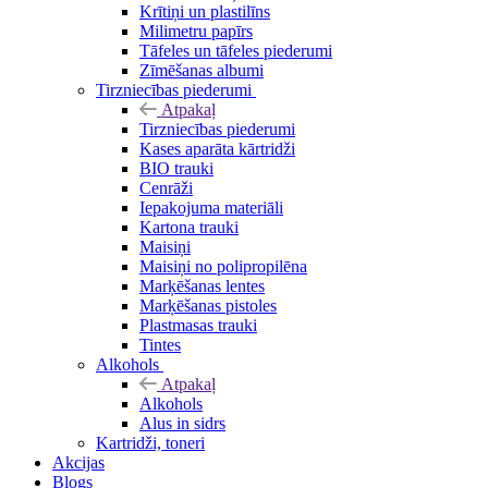
Krītiņi un plastilīns
Milimetru papīrs
Tāfeles un tāfeles piederumi
Zīmēšanas albumi
Tirzniecības piederumi
Atpakaļ
Tirzniecības piederumi
Kases aparāta kārtridži
BIO trauki
Cenrāži
Iepakojuma materiāli
Kartona trauki
Maisiņi
Maisiņi no polipropilēna
Marķēšanas lentes
Marķēšanas pistoles
Plastmasas trauki
Tintes
Alkohols
Atpakaļ
Alkohols
Alus in sidrs
Kartridži, toneri
Akcijas
Blogs