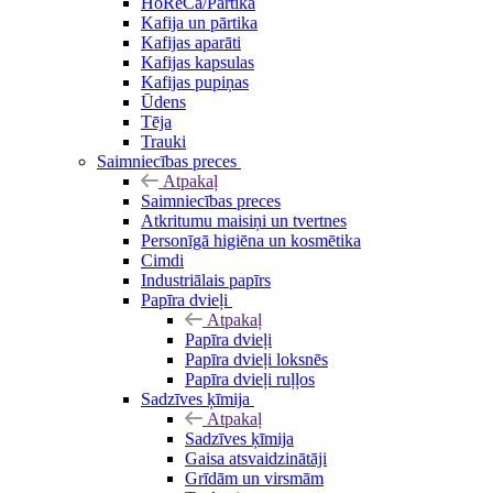
HoReCa/Pārtika
Kafija un pārtika
Kafijas aparāti
Kafijas kapsulas
Kafijas pupiņas
Ūdens
Tēja
Trauki
Saimniecības preces
Atpakaļ
Saimniecības preces
Atkritumu maisiņi un tvertnes
Personīgā higiēna un kosmētika
Cimdi
Industriālais papīrs
Papīra dvieļi
Atpakaļ
Papīra dvieļi
Papīra dvieļi loksnēs
Papīra dvieļi ruļļos
Sadzīves ķīmija
Atpakaļ
Sadzīves ķīmija
Gaisa atsvaidzinātāji
Grīdām un virsmām