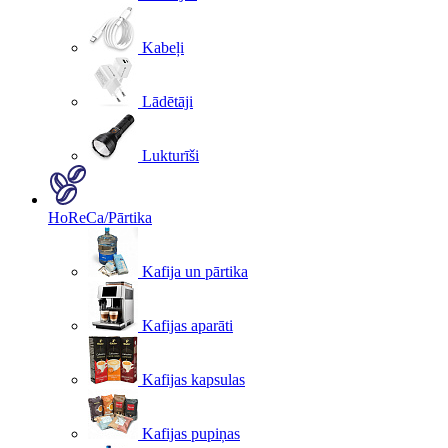
Kabeļi
Lādētāji
Lukturīši
HoReCa/Pārtika
Kafija un pārtika
Kafijas aparāti
Kafijas kapsulas
Kafijas pupiņas