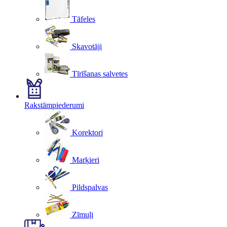
Tāfeles
Skavotāji
Tīrīšanas salvetes
Rakstāmpiederumi
Korektori
Marķieri
Pildspalvas
Zīmuļi