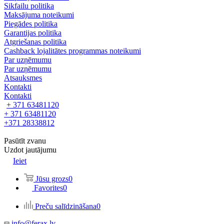
Sikfailu politika
Maksājuma noteikumi
Piegādes politika
Garantijas politika
Atgriešanas politika
Cashback lojalitātes programmas noteikumi
Par uzņēmumu
Par uzņēmumu
Atsauksmes
Kontakti
Kontakti
+ 371 63481120
+ 371 63481120
+371 28338812
Pasūtīt zvanu
Uzdot jautājumu
Ieiet
Jūsu grozs
0
Favorites
0
Preču salīdzināšana
0
info@ferax.lv