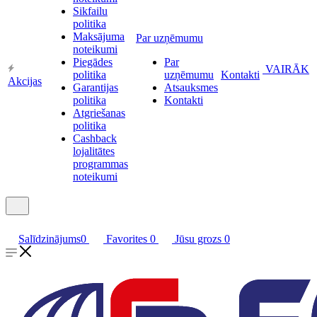
Sikfailu
politika
Maksājuma
Par uzņēmumu
noteikumi
Piegādes
Par
VAIRĀK
politika
uzņēmumu
Kontakti
Akcijas
Garantijas
Atsauksmes
politika
Kontakti
Atgriešanas
politika
Cashback
lojalitātes
programmas
noteikumi
Salīdzinājums
0
Favorites
0
Jūsu grozs
0