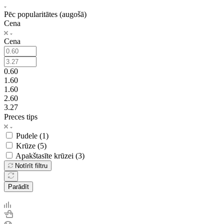
Pēc popularitātes (augošā)
Cena
Cena
0.60
1.60
1.60
2.60
3.27
Preces tips
Pudele (
1
)
Krūze (
5
)
Apakštasīte krūzei (
3
)
Notīrīt filtru
Parādīt