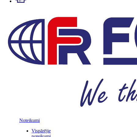
Noteikumi
Vispārējie
noteikumi