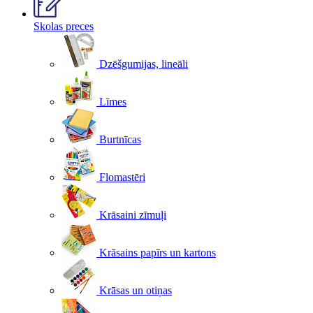
Skolas preces
Dzēšgumijas, lineāli
Līmes
Burtnīcas
Flomastēri
Krāsaini zīmuļi
Krāsains papīrs un kartons
Krāsas un otiņas