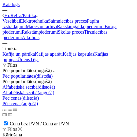
Katalogs
—
HoReCa/Pārtika
Veselībai
Elektrotehnika
Saimniecības preces
Papīra
izstrādājumi
Mapes un arhīvi
Rakstāmgalda piederumi
Biroja
piederumi
Rakstāmpiederumi
Skolas preces
Tirzniecības
piederumi
Alkohols
—
Trauki
Kafija un pārtika
Kafijas aparāti
Kafijas kapsulas
Kafijas
pupiņas
Ūdens
Tēja
Filtrs
Pēc popularitātes(augošā)
Pēc popularitātes(dilstošā)
Pēc popularitātes(augošā)
Alfabētiskā secībā(dilstošā)
Alfabētiskā secībā(augošā)
Pēc cenas(dilstošā)
Pēc cenas(augošā)
Cena bez PVN / Cena ar PVN
Filtrs
Kārtošana