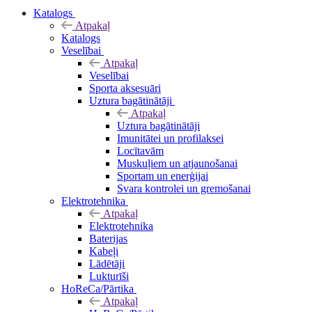
Katalogs
Atpakaļ
Katalogs
Veselībai
Atpakaļ
Veselībai
Sporta aksesuāri
Uztura bagātinātāji
Atpakaļ
Uztura bagātinātāji
Imunitātei un profilaksei
Locītavām
Muskuļiem un atjaunošanai
Sportam un enerģijai
Svara kontrolei un gremošanai
Elektrotehnika
Atpakaļ
Elektrotehnika
Baterijas
Kabeļi
Lādētāji
Lukturīši
HoReCa/Pārtika
Atpakaļ