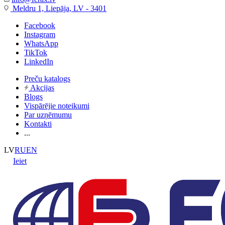
Meldru 1, Liepāja, LV - 3401
Facebook
Instagram
WhatsApp
TikTok
LinkedIn
Preču katalogs
Akcijas
Blogs
Vispārējie noteikumi
Par uzņēmumu
Kontakti
...
LV
RU
EN
Ieiet