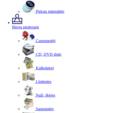
Pirkstu mitrinātājs
Biroja piederumi
Caurumotāji
CD, DVD diski
Kalkulatori
Līmlentes
Naži, šķēres
Saspraudes