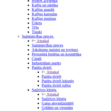
HoReCa/Pārtika
Kafija un pārtika
Kafijas aparāti
Kafijas kapsulas
Kafijas pupiņas
Ūdens
Tēja
Trauki
Saimniecības preces
Atpakaļ
Saimniecības preces
Atkritumu maisiņi un tvertnes
Personīgā higiēna un kosmētika
Cimdi
Industriālais papīrs
Papīra dvieļi
Atpakaļ
Papīra dvieļi
Papīra dvieļi loksnēs
Papīra dvieļi ruļļos
Sadzīves ķīmija
Atpakaļ
Sadzīves ķīmija
Gaisa atsvaidzinātāji
Grīdām un virsmām