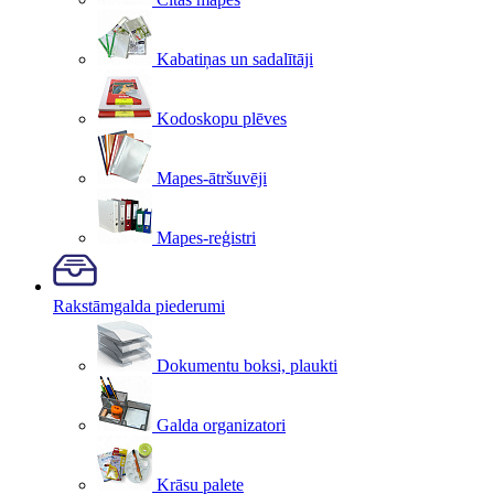
Kabatiņas un sadalītāji
Kodoskopu plēves
Mapes-ātršuvēji
Mapes-reģistri
Rakstāmgalda piederumi
Dokumentu boksi, plaukti
Galda organizatori
Krāsu palete