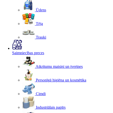
Ūdens
Tēja
Trauki
Saimniecības preces
Atkritumu maisiņi un tvertnes
Personīgā higiēna un kosmētika
Cimdi
Industriālais papīrs