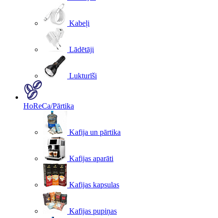
Kabeļi
Lādētāji
Lukturīši
HoReCa/Pārtika
Kafija un pārtika
Kafijas aparāti
Kafijas kapsulas
Kafijas pupiņas