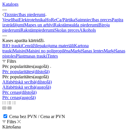
Katalogs
—
Tirzniecības piederumi
Veselībai
Elektrotehnika
HoReCa/Pārtika
Saimniecības preces
Papīra
izstrādājumi
Mapes un arhīvi
Rakstāmgalda piederumi
Biroja
piederumi
Rakstāmpiederumi
Skolas preces
Alkohols
—
Kases aparāta kārtridži
BIO trauki
Cenrāži
Iepakojuma materiāli
Kartona
trauki
Maisiņi
Maisiņi no polipropilēna
Marķēšanas lentes
Marķēšanas
pistoles
Plastmasas trauki
Tintes
Filtrs
Pēc popularitātes(augošā)
Pēc popularitātes(dilstošā)
Pēc popularitātes(augošā)
Alfabētiskā secībā(dilstošā)
Alfabētiskā secībā(augošā)
Pēc cenas(dilstošā)
Pēc cenas(augošā)
Cena bez PVN / Cena ar PVN
Filtrs
Kārtošana