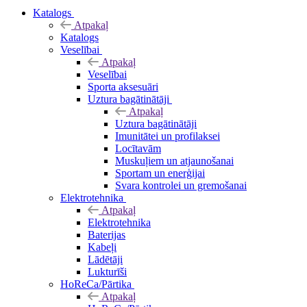
Katalogs
Atpakaļ
Katalogs
Veselībai
Atpakaļ
Veselībai
Sporta aksesuāri
Uztura bagātinātāji
Atpakaļ
Uztura bagātinātāji
Imunitātei un profilaksei
Locītavām
Muskuļiem un atjaunošanai
Sportam un enerģijai
Svara kontrolei un gremošanai
Elektrotehnika
Atpakaļ
Elektrotehnika
Baterijas
Kabeļi
Lādētāji
Lukturīši
HoReCa/Pārtika
Atpakaļ