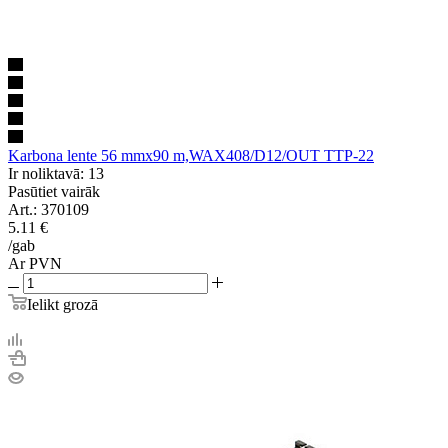
Karbona lente 56 mmx90 m,WAX408/D12/OUT TTP-22
Ir noliktavā: 13
Pasūtiet vairāk
Art.: 370109
5.11
€
/gab
Ar PVN
Ielikt grozā