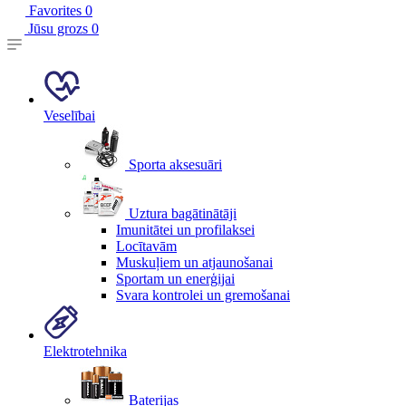
Favorites
0
Jūsu grozs
0
Veselībai
Sporta aksesuāri
Uztura bagātinātāji
Imunitātei un profilaksei
Locītavām
Muskuļiem un atjaunošanai
Sportam un enerģijai
Svara kontrolei un gremošanai
Elektrotehnika
Baterijas