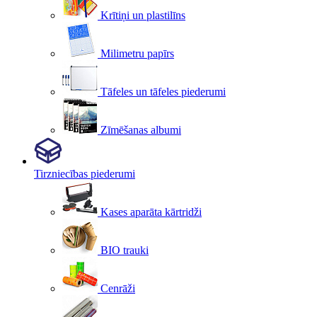
Krītiņi un plastilīns
Milimetru papīrs
Tāfeles un tāfeles piederumi
Zīmēšanas albumi
Tirzniecības piederumi
Kases aparāta kārtridži
BIO trauki
Cenrāži