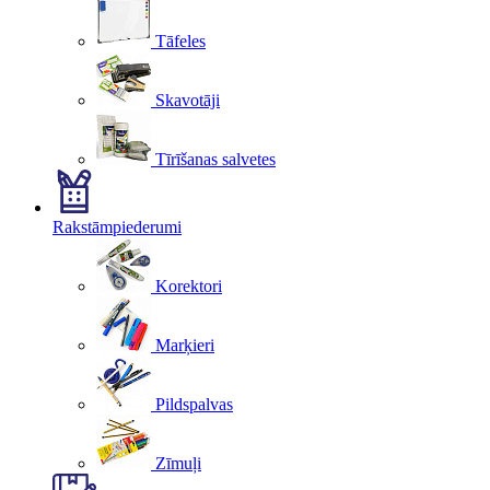
Tāfeles
Skavotāji
Tīrīšanas salvetes
Rakstāmpiederumi
Korektori
Marķieri
Pildspalvas
Zīmuļi