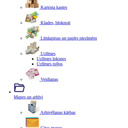
Kartona kastes
Klades, bloknoti
Līmlapiņas un papīrs piezīmēm
Uzlīmes
Uzlīmes loksnes
Uzlīmes ruļļos
Veidlapas
Mapes un arhīvi
Arhivēšanas kārbas
Citas mapes