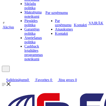
Sikfailu
politika
Maksājuma
Par uzņēmumu
noteikumi
Piegādes
Par
VAIRĀK
politika
uzņēmumu
Kontakti
Akcijas
Garantijas
Atsauksmes
politika
Kontakti
Atgriešanas
politika
Cashback
lojalitātes
programmas
noteikumi
Salīdzinājums
0
Favorites
0
Jūsu grozs
0