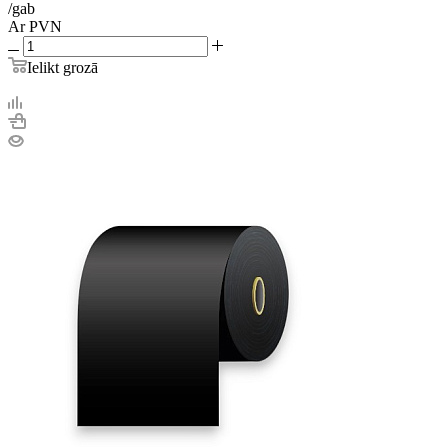
/gab
Ar PVN
Ielikt grozā