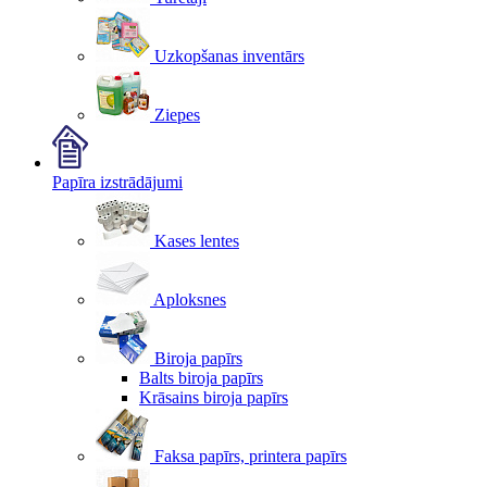
Uzkopšanas inventārs
Ziepes
Papīra izstrādājumi
Kases lentes
Aploksnes
Biroja papīrs
Balts biroja papīrs
Krāsains biroja papīrs
Faksa papīrs, printera papīrs