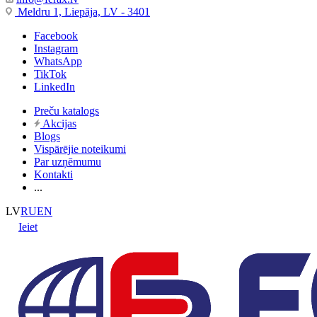
Meldru 1, Liepāja, LV - 3401
Facebook
Instagram
WhatsApp
TikTok
LinkedIn
Preču katalogs
Akcijas
Blogs
Vispārējie noteikumi
Par uzņēmumu
Kontakti
...
LV
RU
EN
Ieiet