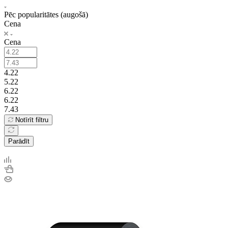
Pēc popularitātes (augošā)
Cena
Cena
4.22
5.22
6.22
6.22
7.43
Notīrīt filtru
Parādīt