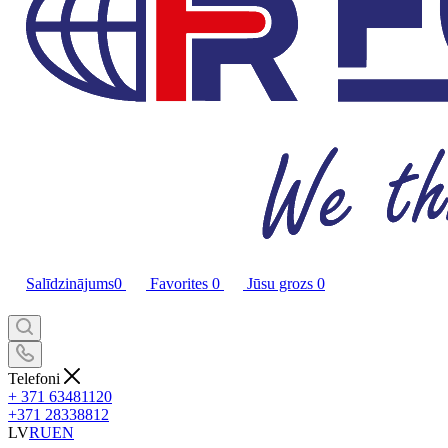
Salīdzinājums
0
Favorites
0
Jūsu grozs
0
Telefoni
+ 371 63481120
+371 28338812
LV
RU
EN