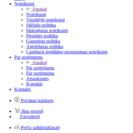
Noteikumi
Atpakaļ
Noteikumi
Vispārējie noteikumi
Sikfailu politika
Maksājuma noteikumi
Piegādes politika
Garantijas politika
Atgriešanas politika
Cashback lojalitātes programmas noteikumi
Par uzņēmumu
Atpakaļ
Par uzņēmumu
Par uzņēmumu
Atsauksmes
Kontakti
Kontakti
Privātais kabinets
Jūsu grozs
0
Favorites
0
Preču salīdzināšana
0