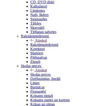
CD, DVD diski
Kalkulatori
Līmlentes
Naži, šķēres
Saspraudes
Tāfeles
Skavotāji
Tīrīšanas salvetes
Rakstāmpiederumi
Atpakaļ
Rakstāmpiederumi
Korektori
Marķieri
Pildspalvas
Zīmuļi
Skolas preces
Atpakaļ
Skolas preces
Dzēšgumijas, lineāli
Līmes
Burtnīcas
Flomastēri
Krāsaini zīmuļi
Krāsains papīrs un kartons
Krāsas un otiņas