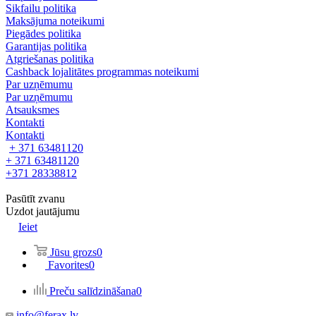
Sikfailu politika
Maksājuma noteikumi
Piegādes politika
Garantijas politika
Atgriešanas politika
Cashback lojalitātes programmas noteikumi
Par uzņēmumu
Par uzņēmumu
Atsauksmes
Kontakti
Kontakti
+ 371 63481120
+ 371 63481120
+371 28338812
Pasūtīt zvanu
Uzdot jautājumu
Ieiet
Jūsu grozs
0
Favorites
0
Preču salīdzināšana
0
info@ferax.lv