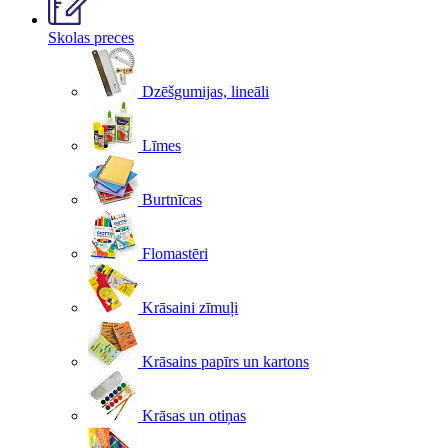
Skolas preces
Dzēšgumijas, lineāli
Līmes
Burtnīcas
Flomastēri
Krāsaini zīmuļi
Krāsains papīrs un kartons
Krāsas un otiņas