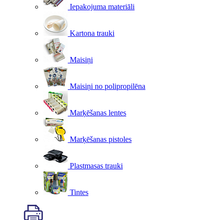
Iepakojuma materiāli
Kartona trauki
Maisiņi
Maisiņi no polipropilēna
Marķēšanas lentes
Marķēšanas pistoles
Plastmasas trauki
Tintes