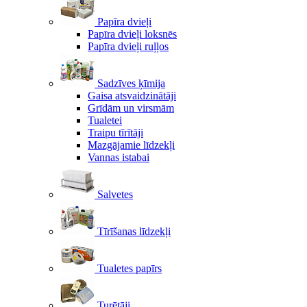
Papīra dvieļi
Papīra dvieļi loksnēs
Papīra dvieļi ruļļos
Sadzīves ķīmija
Gaisa atsvaidzinātāji
Grīdām un virsmām
Tualetei
Traipu tīrītāji
Mazgājamie līdzekļi
Vannas istabai
Salvetes
Tīrīšanas līdzekļi
Tualetes papīrs
Turētāji