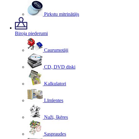
Pirkstu mitrinātājs
Biroja piederumi
Caurumotāji
CD, DVD diski
Kalkulatori
Līmlentes
Naži, šķēres
Saspraudes