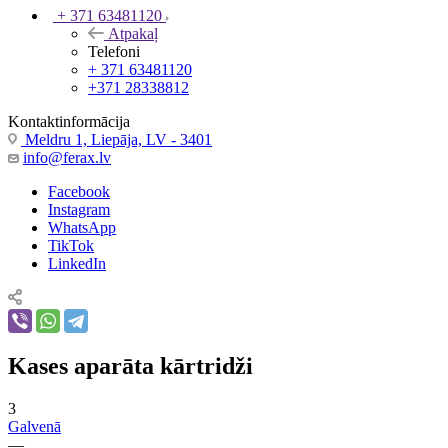
+ 371 63481120
Atpakaļ
Telefoni
+ 371 63481120
+371 28338812
Kontaktinformācija
Meldru 1, Liepāja, LV - 3401
info@ferax.lv
Facebook
Instagram
WhatsApp
TikTok
LinkedIn
Kases aparāta kārtridži
3
Galvenā
—