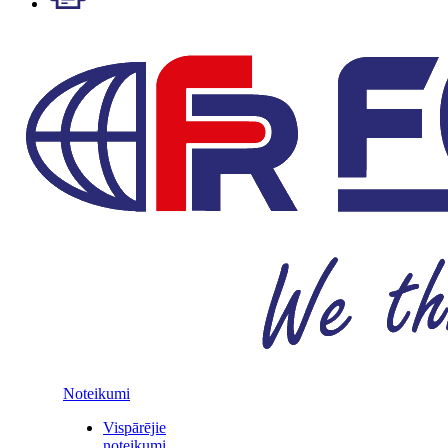
Noteikumi
Vispārējie
noteikumi