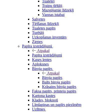
Tualetei
Traipu tīrītāji
Mazgājamie līdzekļi
Vannas istabai
Salvetes
Tīrīšanas līdzekļi
Tualetes papīrs
Turētāji
Uzkopšanas inventārs
Ziepes
Papīra izstrādājumi
Atpakaļ
Papīra izstrādājumi
Kases lentes
Aploksnes
Biroja papīrs
Atpakaļ
Biroja papīrs
Balts biroja papīrs
Krāsains biroja papīrs
Faksa papīrs, printera papīrs
Kartona kastes
Klades, bloknoti
Līmlapiņas un papīrs piezīmēm
Uzlīmes