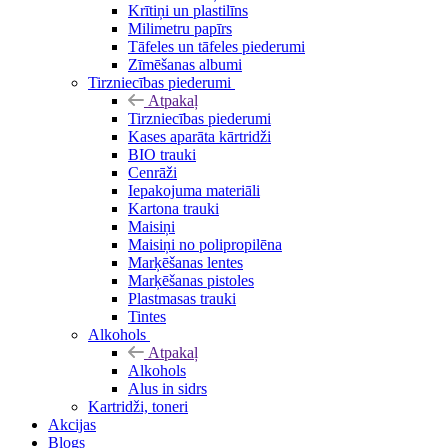
Krītiņi un plastilīns
Milimetru papīrs
Tāfeles un tāfeles piederumi
Zīmēšanas albumi
Tirzniecības piederumi
Atpakaļ
Tirzniecības piederumi
Kases aparāta kārtridži
BIO trauki
Cenrāži
Iepakojuma materiāli
Kartona trauki
Maisiņi
Maisiņi no polipropilēna
Marķēšanas lentes
Marķēšanas pistoles
Plastmasas trauki
Tintes
Alkohols
Atpakaļ
Alkohols
Alus in sidrs
Kartridži, toneri
Akcijas
Blogs