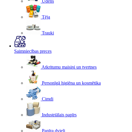
Ūdens
Tēja
Trauki
Saimniecības preces
Atkritumu maisiņi un tvertnes
Personīgā higiēna un kosmētika
Cimdi
Industriālais papīrs
Papīra dvieļi