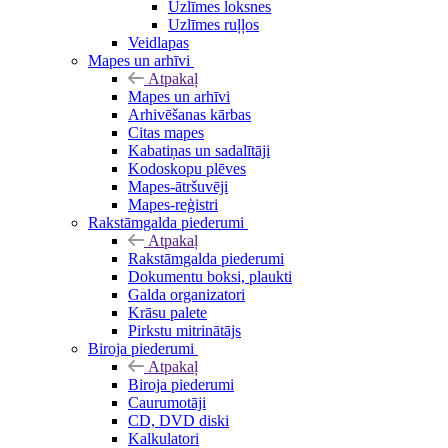
Uzlīmes loksnes
Uzlīmes ruļļos
Veidlapas
Mapes un arhīvi
Atpakaļ
Mapes un arhīvi
Arhivēšanas kārbas
Citas mapes
Kabatiņas un sadalītāji
Kodoskopu plēves
Mapes-ātršuvēji
Mapes-reģistri
Rakstāmgalda piederumi
Atpakaļ
Rakstāmgalda piederumi
Dokumentu boksi, plaukti
Galda organizatori
Krāsu palete
Pirkstu mitrinātājs
Biroja piederumi
Atpakaļ
Biroja piederumi
Caurumotāji
CD, DVD diski
Kalkulatori