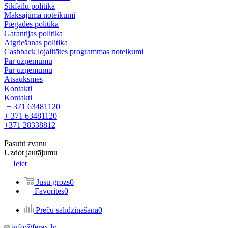
Sikfailu politika
Maksājuma noteikumi
Piegādes politika
Garantijas politika
Atgriešanas politika
Cashback lojalitātes programmas noteikumi
Par uzņēmumu
Par uzņēmumu
Atsauksmes
Kontakti
Kontakti
+ 371 63481120
+ 371 63481120
+371 28338812
Pasūtīt zvanu
Uzdot jautājumu
Ieiet
Jūsu grozs
0
Favorites
0
Preču salīdzināšana
0
info@ferax.lv