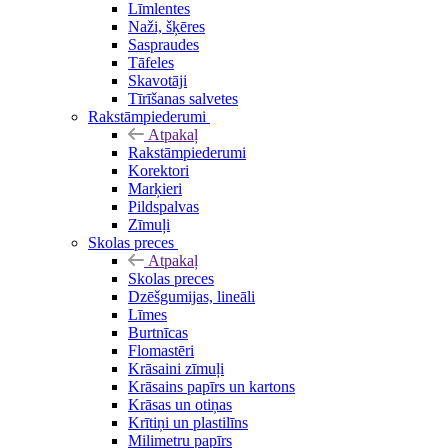
Līmlentes
Naži, šķēres
Saspraudes
Tāfeles
Skavotāji
Tīrīšanas salvetes
Rakstāmpiederumi
Atpakaļ
Rakstāmpiederumi
Korektori
Marķieri
Pildspalvas
Zīmuļi
Skolas preces
Atpakaļ
Skolas preces
Dzēšgumijas, lineāli
Līmes
Burtnīcas
Flomastēri
Krāsaini zīmuļi
Krāsains papīrs un kartons
Krāsas un otiņas
Krītiņi un plastilīns
Milimetru papīrs