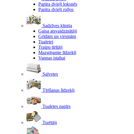
Papīra dvieļi loksnēs
Papīra dvieļi ruļļos
Sadzīves ķīmija
Gaisa atsvaidzinātāji
Grīdām un virsmām
Tualetei
Traipu tīrītāji
Mazgājamie līdzekļi
Vannas istabai
Salvetes
Tīrīšanas līdzekļi
Tualetes papīrs
Turētāji