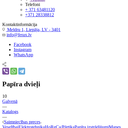
Telefoni
+ 371 63481120
+371 28338812
Kontaktinformācija
Meldru 1, Liepāja, LV - 3401
info@ferax.lv
Facebook
Instagram
WhatsApp
Papīra dvieļi
10
Galvenā
—
Katalogs
—
Saimniecības preces
Veselībai
Elektrotehnika
HoReCa/Pārtika
Papīra izstrādājumi
Mapes