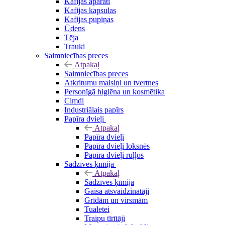
Kafijas aparāti
Kafijas kapsulas
Kafijas pupiņas
Ūdens
Tēja
Trauki
Saimniecības preces
Atpakaļ
Saimniecības preces
Atkritumu maisiņi un tvertnes
Personīgā higiēna un kosmētika
Cimdi
Industriālais papīrs
Papīra dvieļi
Atpakaļ
Papīra dvieļi
Papīra dvieļi loksnēs
Papīra dvieļi ruļļos
Sadzīves ķīmija
Atpakaļ
Sadzīves ķīmija
Gaisa atsvaidzinātāji
Grīdām un virsmām
Tualetei
Traipu tīrītāji