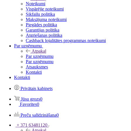
Noteikumi
Vispārējie noteikumi
Sikfailu politika
Maksājuma noteikumi
Piegādes politika
Garantijas politika
Atgriešanas politika
Cashback lojalitātes programmas noteikumi
Par uzņēmumu
Atpakaļ
Par uzņēmumu
Par uzņēmumu
Atsauksmes
Kontakti
Kontakti
Privātais kabinets
Jūsu grozs
0
Favorites
0
Preču salīdzināšana
0
+ 371 63481120
Atpakaļ