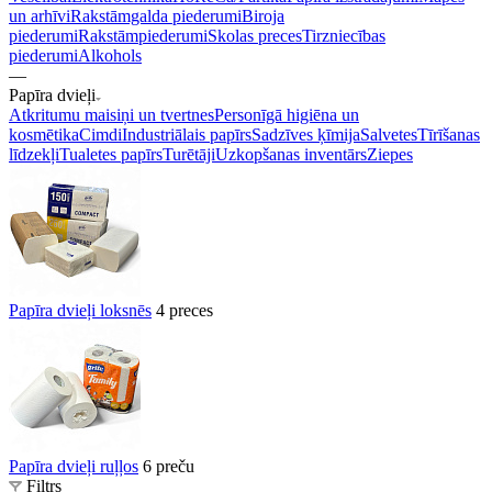
un arhīvi
Rakstāmgalda piederumi
Biroja
piederumi
Rakstāmpiederumi
Skolas preces
Tirzniecības
piederumi
Alkohols
—
Papīra dvieļi
Atkritumu maisiņi un tvertnes
Personīgā higiēna un
kosmētika
Cimdi
Industriālais papīrs
Sadzīves ķīmija
Salvetes
Tīrīšanas
līdzekļi
Tualetes papīrs
Turētāji
Uzkopšanas inventārs
Ziepes
Papīra dvieļi loksnēs
4 preces
Papīra dvieļi ruļļos
6 preču
Filtrs