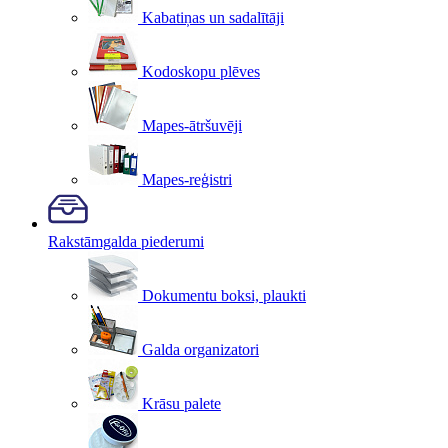
Kabatiņas un sadalītāji
Kodoskopu plēves
Mapes-ātršuvēji
Mapes-reģistri
Rakstāmgalda piederumi
Dokumentu boksi, plaukti
Galda organizatori
Krāsu palete