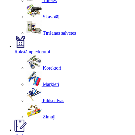
Tāfeles
Skavotāji
Tīrīšanas salvetes
Rakstāmpiederumi
Korektori
Marķieri
Pildspalvas
Zīmuļi