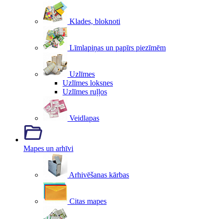
Klades, bloknoti
Līmlapiņas un papīrs piezīmēm
Uzlīmes
Uzlīmes loksnes
Uzlīmes ruļļos
Veidlapas
Mapes un arhīvi
Arhivēšanas kārbas
Citas mapes