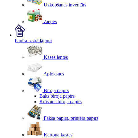
Uzkopšanas inventārs
Ziepes
Papīra izstrādājumi
Kases lentes
Aploksnes
Biroja papīrs
Balts biroja papīrs
Krāsains biroja papīrs
Faksa papīrs, printera papīrs
Kartona kastes