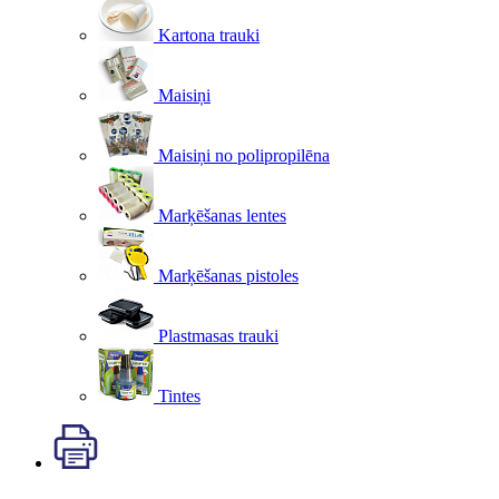
Kartona trauki
Maisiņi
Maisiņi no polipropilēna
Marķēšanas lentes
Marķēšanas pistoles
Plastmasas trauki
Tintes