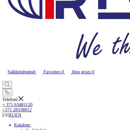
Salīdzinājums
0
Favorites
0
Jūsu grozs
0
Telefoni
+ 371 63481120
+371 28338812
LV
RU
EN
Katalogs