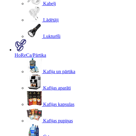
Kabeļi
Lādētāji
Lukturīši
HoReCa/Pārtika
Kafija un pārtika
Kafijas aparāti
Kafijas kapsulas
Kafijas pupiņas