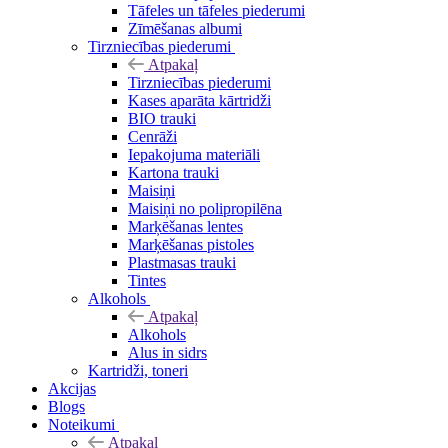
Tāfeles un tāfeles piederumi
Zīmēšanas albumi
Tirzniecības piederumi
Atpakaļ
Tirzniecības piederumi
Kases aparāta kārtridži
BIO trauki
Cenrāži
Iepakojuma materiāli
Kartona trauki
Maisiņi
Maisiņi no polipropilēna
Marķēšanas lentes
Marķēšanas pistoles
Plastmasas trauki
Tintes
Alkohols
Atpakaļ
Alkohols
Alus in sidrs
Kartridži, toneri
Akcijas
Blogs
Noteikumi
Atpakaļ