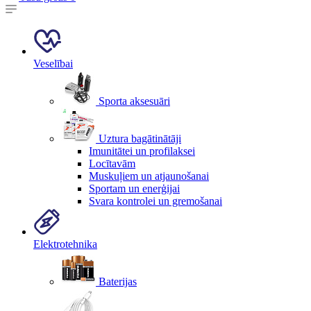
Veselībai
Sporta aksesuāri
Uztura bagātinātāji
Imunitātei un profilaksei
Locītavām
Muskuļiem un atjaunošanai
Sportam un enerģijai
Svara kontrolei un gremošanai
Elektrotehnika
Baterijas