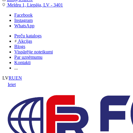
Meldru 1, Liepāja, LV - 3401
Facebook
Instagram
WhatsApp
Preču katalogs
Akcijas
Blogs
Vispārējie noteikumi
Par uzņēmumu
Kontakti
...
LV
RU
EN
Ieiet