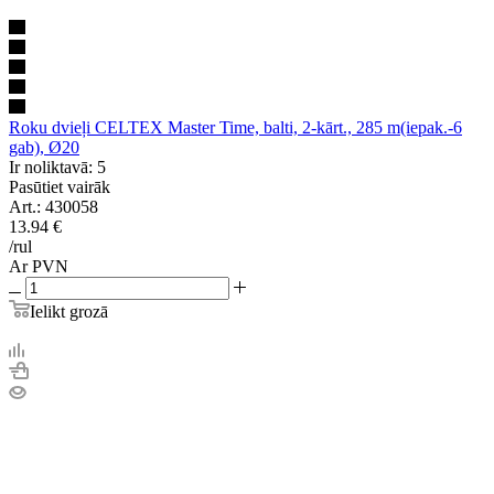
Roku dvieļi CELTEX Master Time, balti, 2-kārt., 285 m(iepak.-6
gab), Ø20
Ir noliktavā: 5
Pasūtiet vairāk
Art.: 430058
13.94
€
/rul
Ar PVN
Ielikt grozā