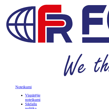
Noteikumi
Vispārējie
noteikumi
Sikfailu
politika