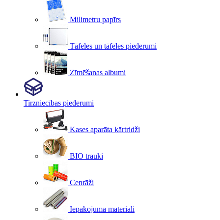
Milimetru papīrs
Tāfeles un tāfeles piederumi
Zīmēšanas albumi
Tirzniecības piederumi
Kases aparāta kārtridži
BIO trauki
Cenrāži
Iepakojuma materiāli