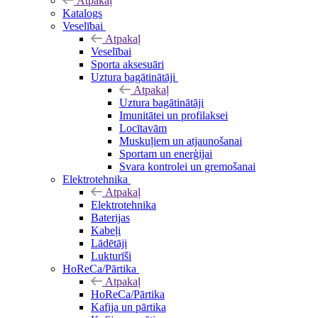
Atpakaļ
Katalogs
Veselībai
Atpakaļ
Veselībai
Sporta aksesuāri
Uztura bagātinātāji
Atpakaļ
Uztura bagātinātāji
Imunitātei un profilaksei
Locītavām
Muskuļiem un atjaunošanai
Sportam un enerģijai
Svara kontrolei un gremošanai
Elektrotehnika
Atpakaļ
Elektrotehnika
Baterijas
Kabeļi
Lādētāji
Lukturīši
HoReCa/Pārtika
Atpakaļ
HoReCa/Pārtika
Kafija un pārtika