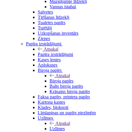
Mazgājamie līdzekļi
Vannas istabai
Salvetes
Tīrīšanas līdzekļi
Tualetes papīrs
Turētāji
Uzkopšanas inventārs
Ziepes
Papīra izstrādājumi
Atpakaļ
Papīra izstrādājumi
Kases lentes
Aploksnes
Biroja papīrs
Atpakaļ
Biroja papīrs
Balts biroja papīrs
Krāsains biroja papīrs
Faksa papīrs, printera papīrs
Kartona kastes
Klades, bloknoti
Līmlapiņas un papīrs piezīmēm
Uzlīmes
Atpakaļ
Uzlīmes