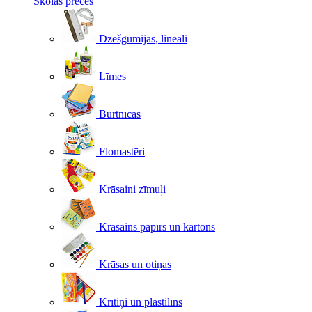
Skolas preces
Dzēšgumijas, lineāli
Līmes
Burtnīcas
Flomastēri
Krāsaini zīmuļi
Krāsains papīrs un kartons
Krāsas un otiņas
Krītiņi un plastilīns