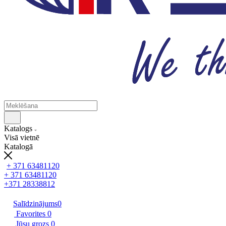
Katalogs
Visā vietnē
Katalogā
+ 371 63481120
+ 371 63481120
+371 28338812
Salīdzinājums
0
Favorites
0
Jūsu grozs
0