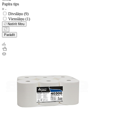
Papīra tips
Divslāņu (
9
)
Vienslāņu (
1
)
Notīrīt filtru
Parādīt