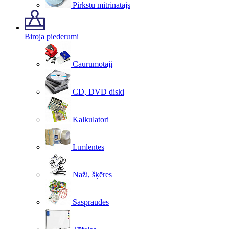
Pirkstu mitrinātājs
Biroja piederumi
Caurumotāji
CD, DVD diski
Kalkulatori
Līmlentes
Naži, šķēres
Saspraudes