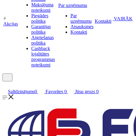
Maksājuma
Par uzņēmumu
noteikumi
Piegādes
Par
VAIRĀK
politika
uzņēmumu
Kontakti
Akcijas
Garantijas
Atsauksmes
politika
Kontakti
Atgriešanas
politika
Cashback
lojalitātes
programmas
noteikumi
Salīdzinājums
0
Favorites
0
Jūsu grozs
0