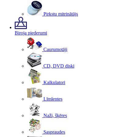
Pirkstu mitrinātājs
Biroja piederumi
Caurumotāji
CD, DVD diski
Kalkulatori
Līmlentes
Naži, šķēres
Saspraudes