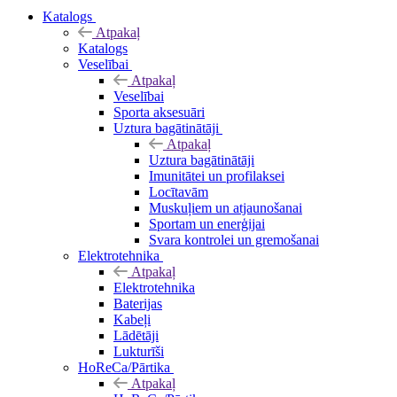
Katalogs
Atpakaļ
Katalogs
Veselībai
Atpakaļ
Veselībai
Sporta aksesuāri
Uztura bagātinātāji
Atpakaļ
Uztura bagātinātāji
Imunitātei un profilaksei
Locītavām
Muskuļiem un atjaunošanai
Sportam un enerģijai
Svara kontrolei un gremošanai
Elektrotehnika
Atpakaļ
Elektrotehnika
Baterijas
Kabeļi
Lādētāji
Lukturīši
HoReCa/Pārtika
Atpakaļ