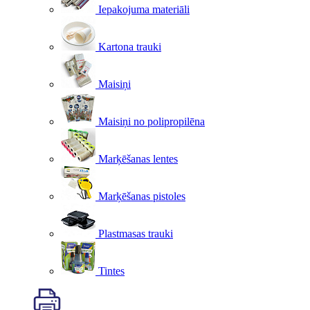
Iepakojuma materiāli
Kartona trauki
Maisiņi
Maisiņi no polipropilēna
Marķēšanas lentes
Marķēšanas pistoles
Plastmasas trauki
Tintes