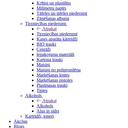
Krītiņi un plastilīns
Milimetru papīrs
Tāfeles un tāfeles piederumi
Zīmēšanas albumi
Tirzniecības piederumi
Atpakaļ
Tirzniecības piederumi
Kases aparāta kārtridži
BIO trauki
Cenrāži
Iepakojuma materiāli
Kartona trauki
Maisiņi
Maisiņi no polipropilēna
Marķēšanas lentes
Marķēšanas pistoles
Plastmasas trauki
Tintes
Alkohols
Atpakaļ
Alkohols
Alus in sidrs
Kartridži, toneri
Akcijas
Blogs