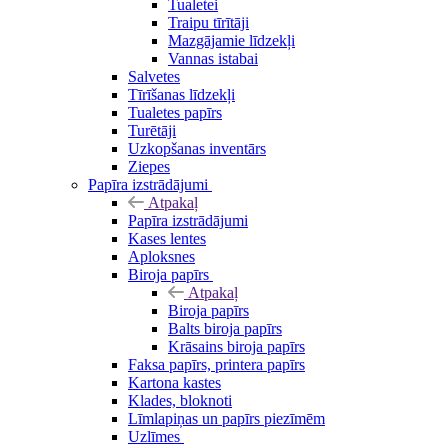
Tualetei
Traipu tīrītāji
Mazgājamie līdzekļi
Vannas istabai
Salvetes
Tīrīšanas līdzekļi
Tualetes papīrs
Turētāji
Uzkopšanas inventārs
Ziepes
Papīra izstrādājumi
Atpakaļ
Papīra izstrādājumi
Kases lentes
Aploksnes
Biroja papīrs
Atpakaļ
Biroja papīrs
Balts biroja papīrs
Krāsains biroja papīrs
Faksa papīrs, printera papīrs
Kartona kastes
Klades, bloknoti
Līmlapiņas un papīrs piezīmēm
Uzlīmes