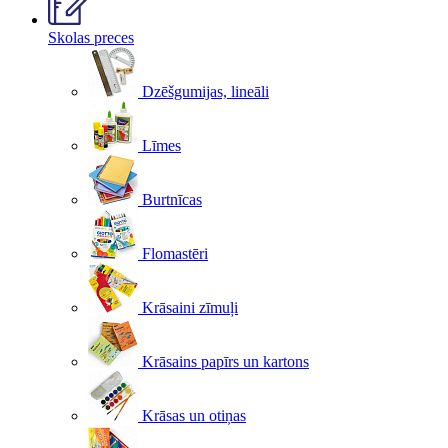
Skolas preces
Dzēšgumijas, lineāli
Līmes
Burtnīcas
Flomastēri
Krāsaini zīmuļi
Krāsains papīrs un kartons
Krāsas un otiņas