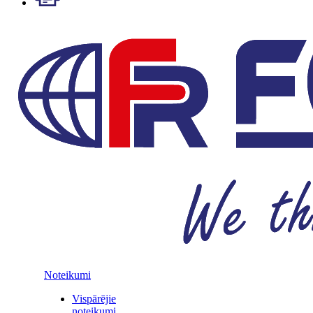
Noteikumi
Vispārējie
noteikumi