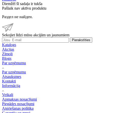
Diemžēl šī sadaļa ir tukša
Pašlaik nav aktīvu produktu
Раздел не найден.
Sekojiet līdzi mūsu akcijām un jaunumiem
Pierakstīties
Katalogs
Akcijas
Zīmoli
Blogs
Par uzņēmumu
Par uzņēmumu
Atsauksmes
Kontakti
Informācija
Veikali
Apmaksas nosacījumi
Piegādes nosacījumi
Atgriešanas politika
Garantija uz preci