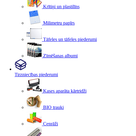
Krītiņi un plastilīns
Milimetru papīrs
Tāfeles un tāfeles piederumi
Zīmēšanas albumi
Tirzniecības piederumi
Kases aparāta kārtridži
BIO trauki
Cenrāži