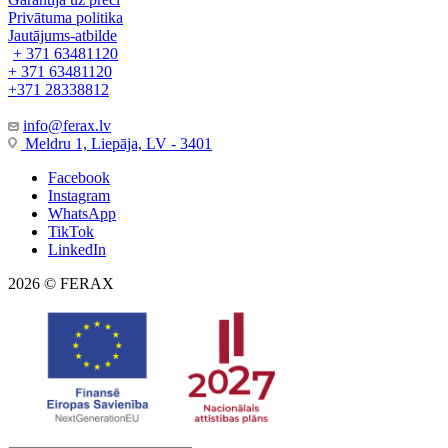
Privātuma politika
Jautājums-atbilde
+ 371 63481120
+ 371 63481120
+371 28338812
info@ferax.lv
Meldru 1, Liepāja, LV - 3401
Facebook
Instagram
WhatsApp
TikTok
LinkedIn
2026 © FERAX