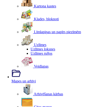
Kartona kastes
Klades, bloknoti
Līmlapiņas un papīrs piezīmēm
Uzlīmes
Uzlīmes loksnes
Uzlīmes ruļļos
Veidlapas
Mapes un arhīvi
Arhivēšanas kārbas
Citas mapes