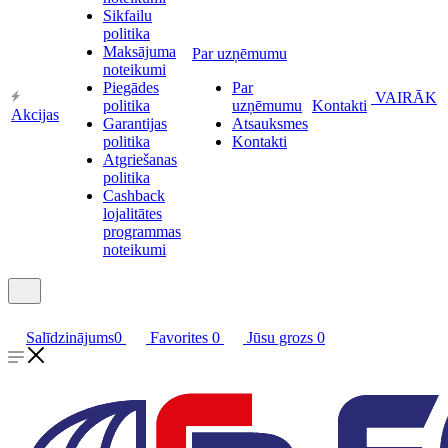
Sikfailu
politika
Maksājuma
Par uzņēmumu
noteikumi
Piegādes
Par
VAIRĀK
politika
uzņēmumu
Kontakti
Akcijas
Garantijas
Atsauksmes
politika
Kontakti
Atgriešanas
politika
Cashback
lojalitātes
programmas
noteikumi
Salīdzinājums
0
Favorites
0
Jūsu grozs
0