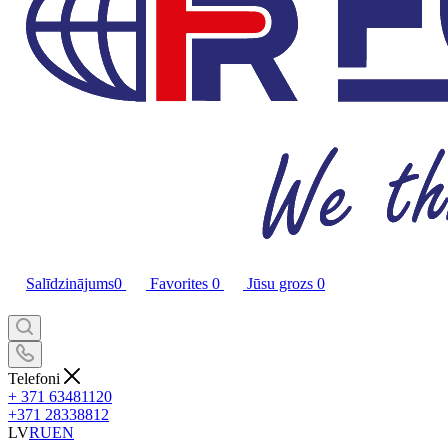
Salīdzinājums
0
Favorites
0
Jūsu grozs
0
Telefoni
+ 371 63481120
+371 28338812
LV
RU
EN