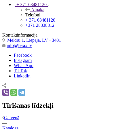
+ 371 63481120
Atpakaļ
Telefoni
+ 371 63481120
+371 28338812
Kontaktinformācija
Meldru 1, Liepāja, LV - 3401
info@ferax.lv
Facebook
Instagram
WhatsApp
TikTok
LinkedIn
Tīrīšanas līdzekļi
Galvenā
—
Katalogs