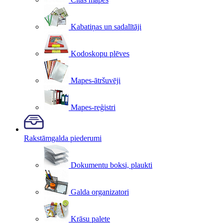
Kabatiņas un sadalītāji
Kodoskopu plēves
Mapes-ātršuvēji
Mapes-reģistri
Rakstāmgalda piederumi
Dokumentu boksi, plaukti
Galda organizatori
Krāsu palete