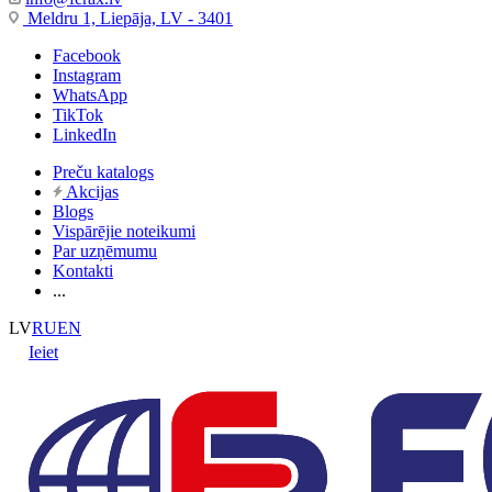
Meldru 1, Liepāja, LV - 3401
Facebook
Instagram
WhatsApp
TikTok
LinkedIn
Preču katalogs
Akcijas
Blogs
Vispārējie noteikumi
Par uzņēmumu
Kontakti
...
LV
RU
EN
Ieiet