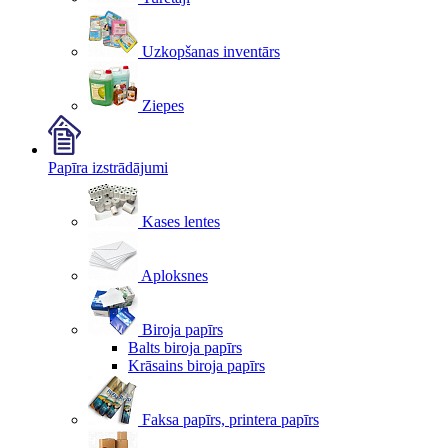
Uzkopšanas inventārs
Ziepes
Papīra izstrādājumi
Kases lentes
Aploksnes
Biroja papīrs
Balts biroja papīrs
Krāsains biroja papīrs
Faksa papīrs, printera papīrs