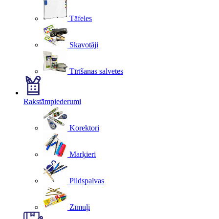
Tāfeles
Skavotāji
Tīrīšanas salvetes
Rakstāmpiederumi
Korektori
Marķieri
Pildspalvas
Zīmuļi