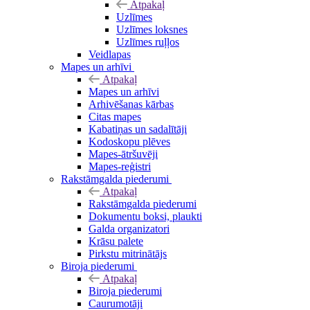
Atpakaļ
Uzlīmes
Uzlīmes loksnes
Uzlīmes ruļļos
Veidlapas
Mapes un arhīvi
Atpakaļ
Mapes un arhīvi
Arhivēšanas kārbas
Citas mapes
Kabatiņas un sadalītāji
Kodoskopu plēves
Mapes-ātršuvēji
Mapes-reģistri
Rakstāmgalda piederumi
Atpakaļ
Rakstāmgalda piederumi
Dokumentu boksi, plaukti
Galda organizatori
Krāsu palete
Pirkstu mitrinātājs
Biroja piederumi
Atpakaļ
Biroja piederumi
Caurumotāji