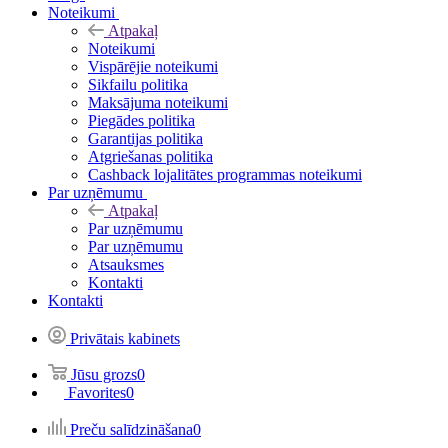
Noteikumi
Atpakaļ
Noteikumi
Vispārējie noteikumi
Sikfailu politika
Maksājuma noteikumi
Piegādes politika
Garantijas politika
Atgriešanas politika
Cashback lojalitātes programmas noteikumi
Par uzņēmumu
Atpakaļ
Par uzņēmumu
Par uzņēmumu
Atsauksmes
Kontakti
Kontakti
Privātais kabinets
Jūsu grozs
0
Favorites
0
Preču salīdzināšana
0