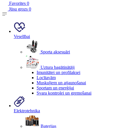
Favorites
0
Jūsu grozs
0
Veselībai
Sporta aksesuāri
Uztura bagātinātāji
Imunitātei un profilaksei
Locītavām
Muskuļiem un atjaunošanai
Sportam un enerģijai
Svara kontrolei un gremošanai
Elektrotehnika
Baterijas