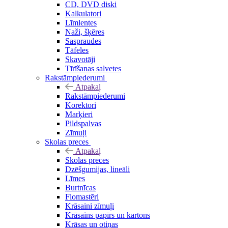
CD, DVD diski
Kalkulatori
Līmlentes
Naži, šķēres
Saspraudes
Tāfeles
Skavotāji
Tīrīšanas salvetes
Rakstāmpiederumi
Atpakaļ
Rakstāmpiederumi
Korektori
Marķieri
Pildspalvas
Zīmuļi
Skolas preces
Atpakaļ
Skolas preces
Dzēšgumijas, lineāli
Līmes
Burtnīcas
Flomastēri
Krāsaini zīmuļi
Krāsains papīrs un kartons
Krāsas un otiņas