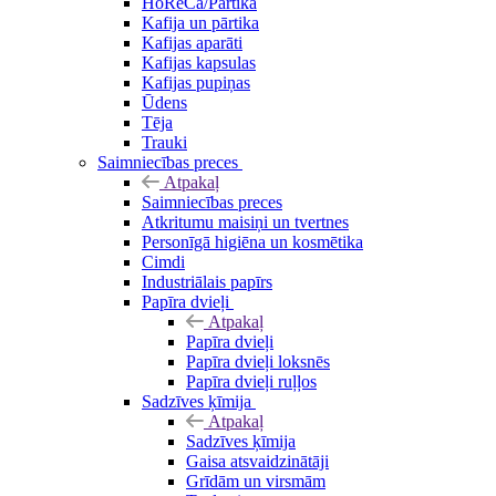
HoReCa/Pārtika
Kafija un pārtika
Kafijas aparāti
Kafijas kapsulas
Kafijas pupiņas
Ūdens
Tēja
Trauki
Saimniecības preces
Atpakaļ
Saimniecības preces
Atkritumu maisiņi un tvertnes
Personīgā higiēna un kosmētika
Cimdi
Industriālais papīrs
Papīra dvieļi
Atpakaļ
Papīra dvieļi
Papīra dvieļi loksnēs
Papīra dvieļi ruļļos
Sadzīves ķīmija
Atpakaļ
Sadzīves ķīmija
Gaisa atsvaidzinātāji
Grīdām un virsmām