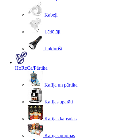
Kabeļi
Lādētāji
Lukturīši
HoReCa/Pārtika
Kafija un pārtika
Kafijas aparāti
Kafijas kapsulas
Kafijas pupiņas