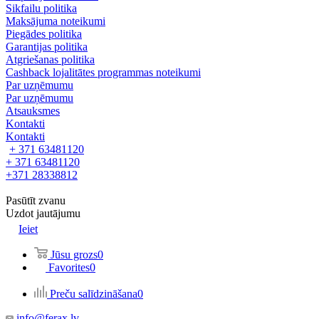
Sikfailu politika
Maksājuma noteikumi
Piegādes politika
Garantijas politika
Atgriešanas politika
Cashback lojalitātes programmas noteikumi
Par uzņēmumu
Par uzņēmumu
Atsauksmes
Kontakti
Kontakti
+ 371 63481120
+ 371 63481120
+371 28338812
Pasūtīt zvanu
Uzdot jautājumu
Ieiet
Jūsu grozs
0
Favorites
0
Preču salīdzināšana
0
info@ferax.lv