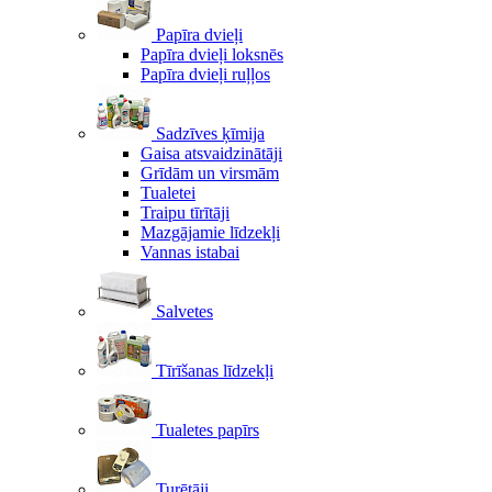
Papīra dvieļi
Papīra dvieļi loksnēs
Papīra dvieļi ruļļos
Sadzīves ķīmija
Gaisa atsvaidzinātāji
Grīdām un virsmām
Tualetei
Traipu tīrītāji
Mazgājamie līdzekļi
Vannas istabai
Salvetes
Tīrīšanas līdzekļi
Tualetes papīrs
Turētāji