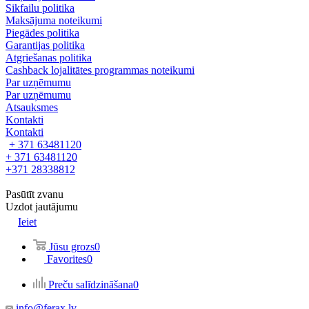
Sikfailu politika
Maksājuma noteikumi
Piegādes politika
Garantijas politika
Atgriešanas politika
Cashback lojalitātes programmas noteikumi
Par uzņēmumu
Par uzņēmumu
Atsauksmes
Kontakti
Kontakti
+ 371 63481120
+ 371 63481120
+371 28338812
Pasūtīt zvanu
Uzdot jautājumu
Ieiet
Jūsu grozs
0
Favorites
0
Preču salīdzināšana
0
info@ferax.lv