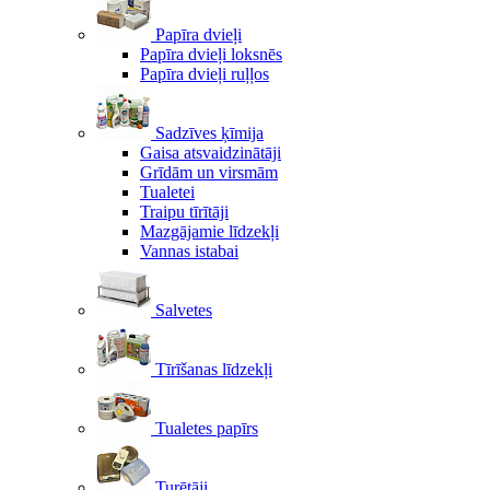
Papīra dvieļi
Papīra dvieļi loksnēs
Papīra dvieļi ruļļos
Sadzīves ķīmija
Gaisa atsvaidzinātāji
Grīdām un virsmām
Tualetei
Traipu tīrītāji
Mazgājamie līdzekļi
Vannas istabai
Salvetes
Tīrīšanas līdzekļi
Tualetes papīrs
Turētāji