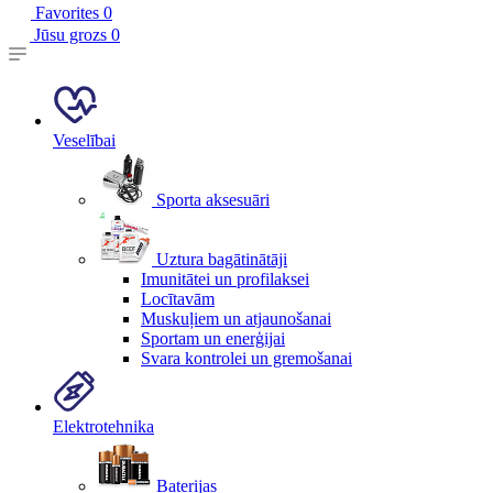
Favorites
0
Jūsu grozs
0
Veselībai
Sporta aksesuāri
Uztura bagātinātāji
Imunitātei un profilaksei
Locītavām
Muskuļiem un atjaunošanai
Sportam un enerģijai
Svara kontrolei un gremošanai
Elektrotehnika
Baterijas