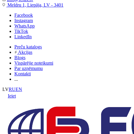
Meldru 1, Liepāja, LV - 3401
Facebook
Instagram
WhatsApp
TikTok
LinkedIn
Preču katalogs
Akcijas
Blogs
Vispārējie noteikumi
Par uzņēmumu
Kontakti
...
LV
RU
EN
Ieiet