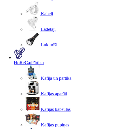
Kabeļi
Lādētāji
Lukturīši
HoReCa/Pārtika
Kafija un pārtika
Kafijas aparāti
Kafijas kapsulas
Kafijas pupiņas