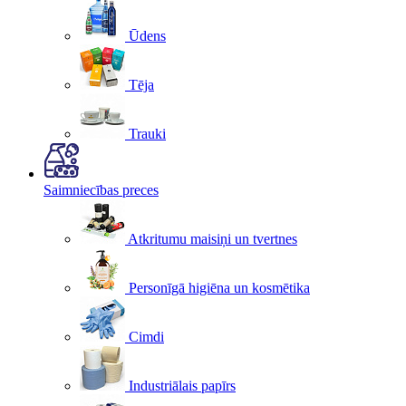
Ūdens
Tēja
Trauki
Saimniecības preces
Atkritumu maisiņi un tvertnes
Personīgā higiēna un kosmētika
Cimdi
Industriālais papīrs